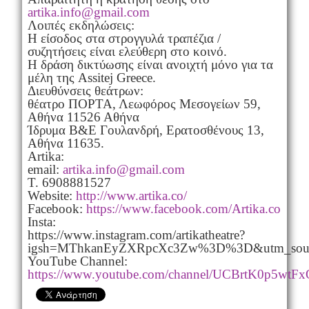
artika.info@gmail.com
Λοιπές εκδηλώσεις:
Η είσοδος στα στρογγυλά τραπέζια /
συζητήσεις είναι ελεύθερη στο κοινό.
Η δράση δικτύωσης είναι ανοιχτή μόνο για τα
μέλη της Assitej Greece.
Διευθύνσεις θεάτρων:
θέατρο ΠΟΡΤΑ, Λεωφόρος Μεσογείων 59,
Αθήνα 11526 Αθήνα
Ίδρυμα Β&Ε Γουλανδρή, Ερατοσθένους 13,
Αθήνα 11635.
Artika:
email:
artika.info@gmail.com
T. 6908881527
Website:
http://www.artika.co/
Facebook:
https://www.facebook.com/Artika.co
Insta:
https://www.instagram.com/artikatheatre?
igsh=MThkanEyZXRpcXc3Zw%3D%3D&utm_sour
YouTube Channel:
https://www.youtube.com/channel/UCBrtK0p5w