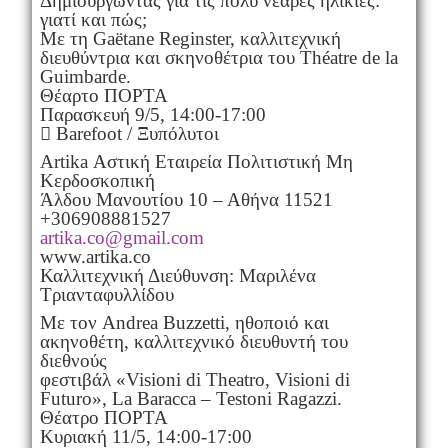
Δημιουργώντας για τις πολύ νεαρές ηλικίες:
γιατί και πώς;
Με τη Gaëtane Reginster, καλλιτεχνική
διευθύντρια και σκηνοθέτρια του Théatre de la
Guimbarde.
Θέαρτο ΠΟΡΤΑ
Παρασκευή 9/5, 14:00-17:00
 Barefoot / Ξυπόλυτοι
Artika Αστική Εταιρεία Πολιτιστική Μη
Κερδοσκοπική
Άλδου Μανουτίου 10 – Αθήνα 11521
+306908881527
artika.co@gmail.com
www.artika.co
Καλλιτεχνική Διεύθυνση: Μαριλένα
Τριανταφυλλίδου
Με τον Andrea Buzzetti, ηθοποιό και
ακηνοθέτη, καλλιτεχνικό διευθυντή του
διεθνούς
φεστιβάλ «Visioni di Theatro, Visioni di
Futuro», La Baracca – Testoni Ragazzi.
Θέατρο ΠΟΡΤΑ
Κυριακή 11/5, 14:00-17:00