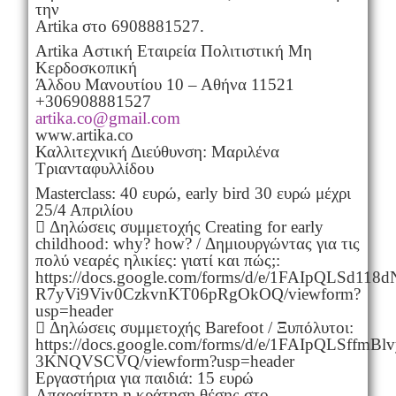
την
Artika στο 6908881527.
Artika Αστική Εταιρεία Πολιτιστική Μη
Κερδοσκοπική
Άλδου Μανουτίου 10 – Αθήνα 11521
+306908881527
artika.co@gmail.com
www.artika.co
Καλλιτεχνική Διεύθυνση: Μαριλένα
Τριανταφυλλίδου
Masterclass: 40 ευρώ, early bird 30 ευρώ μέχρι
25/4 Απριλίου
 Δηλώσεις συμμετοχής Creating for early
childhood: why? how? / Δημιουργώντας για τις
πολύ νεαρές ηλικίες: γιατί και πώς;:
https://docs.google.com/forms/d/e/1FAIpQLSd11
R7yVi9Viv0CzkvnKT06pRgOkOQ/viewform?
usp=header
 Δηλώσεις συμμετοχής Barefoot / Ξυπόλυτοι:
https://docs.google.com/forms/d/e/1FAIpQLSf
3KNQVSCVQ/viewform?usp=header
Εργαστήρια για παιδιά: 15 ευρώ
Απαραίτητη η κράτηση θέσης στο