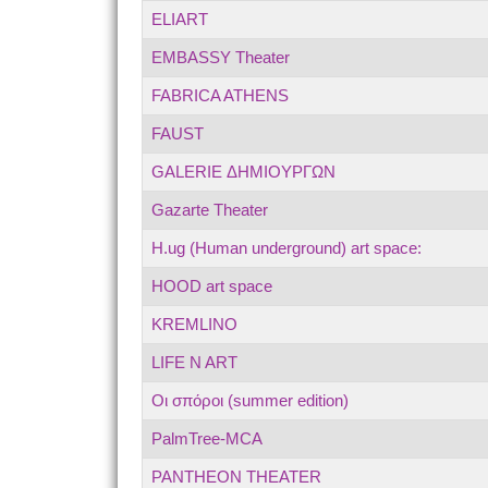
ELIART
EMBASSY Theater
FABRICA ATHENS
FAUST
GALERIE ΔΗΜΙΟΥΡΓΩΝ
Gazarte Theater
H.ug (Human underground) art space:
HOOD art space
KREMLINO
LIFE N ART
Oι σπόροι (summer edition)
PalmTree-MCA
PANTHEON THEATER