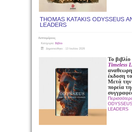
THOMAS KATAKIS ODYSSEUS A
LEADERS
Λεπτομέρειες
Κατηγορία:
Βιβλίο
Δημοσιεύθηκε : 13 Ιουλίου 2026
Το βιβλίο
Timeless 
αναθεωρη
έκδοση τ
Μετά την 
πορεία τη
συγγραφέ
Περισσότερ
ODYSSEUS
LEADERS