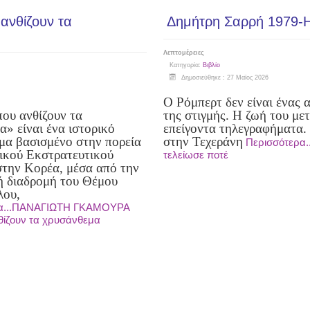
νθίζουν τα
Δημήτρη Σαρρή 1979-Η
Λεπτομέρειες
Κατηγορία:
Βιβλίο
Δημοσιεύθηκε : 27 Μαϊος 2026
Ο Ρόμπερτ δεν είναι ένας 
που ανθίζουν τα
της στιγμής. Η ζωή του μετ
α» είναι ένα ιστορικό
επείγοντα τηλεγραφήματα.
μα βασισμένο στην πορεία
στην Τεχεράνη
Περισσότερα.
ικού Εκστρατευτικού
τελείωσε ποτέ
την Κορέα, μέσα από την
 διαδρομή του Θέμου
λου,
ρα...ΠΑΝΑΓΙΩΤΗ ΓΚΑΜΟΥΡΑ
θίζουν τα χρυσάνθεμα