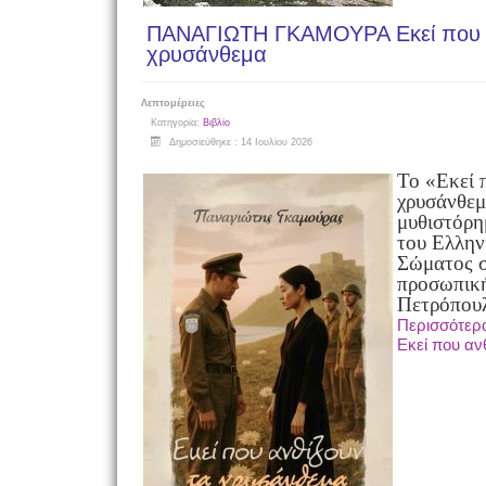
ΠΑΝΑΓΙΩΤΗ ΓΚΑΜΟΥΡΑ Εκεί που α
χρυσάνθεμα
Λεπτομέρειες
Κατηγορία:
Βιβλίο
Δημοσιεύθηκε : 14 Ιουλίου 2026
Το «Εκεί 
χρυσάνθεμ
μυθιστόρη
του Ελλην
Σώματος σ
προσωπική
Πετρόπου
Περισσότε
Εκεί που αν