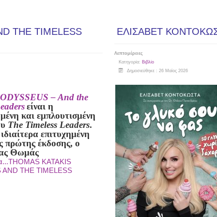
ND THE TIMELESS
ΕΛΙΣΑΒΕΤ ΚΟΝΤΟΚΩΣ
Λεπτομέρειες
Κατηγορία:
Βιβλίο
Δημοσιεύθηκε : 26 Μαϊος 2026
ODYSSEUS – And the
Leaders
είναι η
μένη και εμπλουτισμένη
ου
The Timeless Leaders
.
ιδιαίτερα επιτυχημένη
ς πρώτης έκδοσης, ο
ας Θωμάς
α...THOMAS KATAKIS
 AND THE TIMELESS