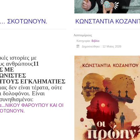
... ΣΚΟΤΩΝΟΥΝ.
ΚΩΝΣΤΑΝΤΙΑ ΚΟΖΑΝΙ
Λεπτομέρειες
Κατηγορία:
Βιβλίο
Δημοσιεύθηκε : 12 Μαϊος 2026
κές ιστορίες με
υς ανθρώπους
11
Σ ΜΕ
ΩΝΙΣΤΕΣ
ΗΤΟΥΣ ΕΓΚΛΗΜΑΤΙΕΣ
ας δεν είναι τέρατα, ούτε
ι δολοφόνοι. Είναι
συνηθισμένοι:
α...ΝΙΚΟY ΦΑΡΟΥΠΟY ΚΑΙ ΟΙ
ΣΚΟΤΩΝΟΥΝ.