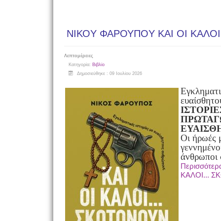
ΝΙΚΟY ΦΑΡΟΥΠΟY ΚΑΙ ΟΙ ΚΑΛΟΙ
Λεπτομέρειες
Κατηγορία:
Βιβλίο
Δημοσιεύθηκε : 09 Ιουλίου 2026
Εγκληματι
ευαίσθητο
ΙΣΤΟΡΙΕ
ΠΡΩΤΑΓ
ΕΥΑΙΣΘ
Οι ήρωές μ
γεννημένο
άνθρωποι 
Περισσότερ
ΚΑΛΟΙ... 