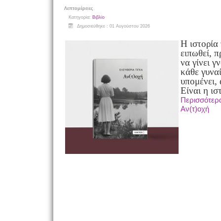
Λεπτομέρειες
Κατηγορία:
Βιβλίο
Δημοσιεύθηκε : 01 Αυγούστου 2026
Η ιστορία
ειπωθεί, π
να γίνει γ
κάθε γυνα
υπομένει, 
Είναι η ισ
Περισσότερ
Αν(τ)οχή