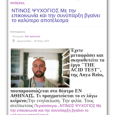
ανάγκες
NTINOΣ ΨΥΧΟΓΙΟΣ Με την
επικοινωνία και την συνύπαρξη βγαίνει
το καλύτερο αποτέλεσμα
Λεπτομέρειες
Κατηγορία:
Νέα πρόσωπα
Δημοσιεύθηκε : 08 Μαϊος 2025
Έχετε
μεταφράσει και
σκηνοθετείτε το
έργο "THE
ACID TEST",
της Anya Reiss,
που
παρουσιάζεται στο θέατρο ΕΝ
ΑΘΗΝΑΙΣ. Τι πραγματεύεται το εν λόγω
κείμενο;
Την ενηλικίωση. Την φιλία. Τους
ανείπωτους
Περισσότερα...NTINOΣ ΨΥΧΟΓΙΟΣ Με
την επικοινωνία και την συνύπαρξη βγαίνει το
καλύτερο αποτέλεσμα