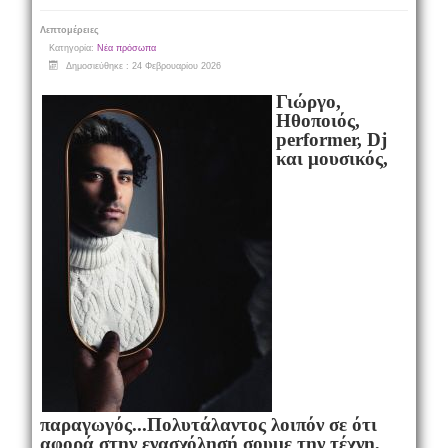
Λεπτομέρειες
Κατηγορία:
Νέα πρόσωπα
Δημοσιεύθηκε : 24 Φεβρουαρίου 2026
Γιώργο,
Ηθοποιός,
performer, Dj
και μουσικός,
παραγωγός...
Πολυτάλαντος λοιπόν σε ότι
αφορά στην ενασχόλησή σου
με την τέχνη,