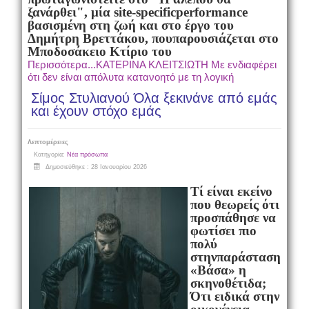
ξανάρθει", μία site-specific
performance
βασισμένη στη ζωή και στο έργο του
Δημήτρη Βρεττάκου, που
παρουσιάζεται στο
Μποδοσάκειο Κτίριο του
Περισσότερα...ΚΑΤΕΡΙΝΑ ΚΛΕΙΤΣΙΩΤΗ Με ενδιαφέρει
ότι δεν είναι απόλυτα κατανοητό με τη λογική
Σίμος Στυλιανού Όλα ξεκινάνε από εμάς
και έχουν στόχο εμάς
Λεπτομέρειες
Κατηγορία:
Νέα πρόσωπα
Δημοσιεύθηκε : 28 Ιανουαρίου 2026
Τί είναι εκείνο
που θεωρείς ότι
προσπάθησε να
φωτίσει πιο
πολύ
στην
παράσταση
«Βάσα» η
σκηνοθέτιδα;
Ότι ειδικά στην