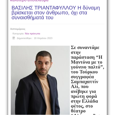
ΒΑΣΙΛΗΣ ΤΡΙΑΝΤΑΦΥΛΛΟΥ Η δύναμη
βρίσκεται στον άνθρωπο, όχι στα
συναισθήματά του
Λεπτομέρειες
Κατηγορία:
Νέα πρόσωπα
Δημοσιεύθηκε : 18 Απριλίου 2023
Σε συναντάμε
στην
παράσταση “Η
Μαντόνα με το
γούνινο παλτό”,
του Τούρκου
συγγραφέα
Σαμπαχαττίν
Αλί, που
ανέβηκε για
πρώτη φορά
στην Ελλάδα
φέτος, στο
θέατρο