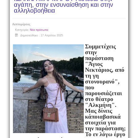
αγάπη, στην ενσυναίσθηση και στην
αλληλοβοήθεια
Λεπτομέρειες
Κατηγορία:
Νέα πρόσωπα
Δημοσιεύθηκε : 17 Απριλίου 2025
Συμμετέχεις
στην
παράσταση
"Άγιος
Νεκτάριος, από
τη γη
στον
ουρανό",
που
παρουσιάζεται
στο θέατρο
"Αλκμήνη".
Mας δίνεις
κάποια
βασικά
στοιχεία για
την παράσταση;
Το εν λόγω έργο