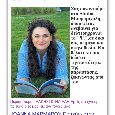
Σας συναντούμε
στο Studio
Μαυρομιχάλη,
όπου φέτος
ανεβαίνει για
δεύτερη
χρονιά
το "Ψ.",σε δικό
σας κείμενο και
σκηνοθεσία. Θα
θέλατε να μας
δώσετε
την
ταυτότητα
της
παράστασης,
ξεκινώντας από
τον
Περισσότερα...ΑΛΚΗΣΤΙΣ ΗΛΙΑΔΗ Εμείς φτιάχνουμε
τις ευκαιρίες μας, τις αναπνοές μας
ΙΩΑΝΝΑ ΜΑΡΜΑΡΟΥ Πιστεύω στην