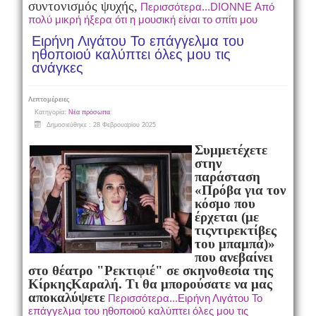
συντονισμός ψυχής,
Περισσότερα...DIONNE Από
πολύ μικρή ήξερα ότι η μουσική είναι το σπίτι μου
Ειρήνη Λιγάτου Το επάγγελμα του
ηθοποιού καλύπτει όλες μου τις
ανάγκες
Λεπτομέρειες
Κατηγορία:
Νέα πρόσωπα
Δημοσιεύθηκε : 28 Φεβρουαρίου 2025
Συμμετέχετε
στην
παράσταση
«Πρόβα για τον
κόσμο που
έρχεται (με
τις
ντιρεκτίβες
του μπαμπά)»
που ανεβαίνει
στο θέατρο "Ρεκτιφιέ" σε σκηνοθεσία της
Κίρκης
Καραλή. Τι θα μπορούσατε να μας
αποκαλύψετε
Περισσότερα...Ειρήνη Λιγάτου Το
επάγγελμα του ηθοποιού καλύπτει όλες μου τις