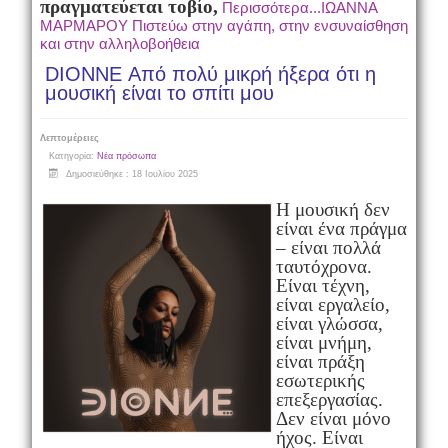
πραγματεύεται το
βίο,
Περισσότερα...ΙΩΑΝΝΑ
ΜΑΡΜΑΡΟΥ Πιστεύω στην αγάπη, στην ενσυναίσθηση
και στην αλληλοβοήθεια
DIONNE Από πολύ μικρή ήξερα ότι η
μουσική είναι το σπίτι μου
Λεπτομέρειες
Κατηγορία:
Νέα πρόσωπα
Δημοσιεύθηκε : 18 Ιουλίου 2025
Η μουσική δεν
είναι ένα πράγμα
– είναι πολλά
ταυτόχρονα.
Είναι τέχνη,
είναι εργαλείο,
είναι γλώσσα,
είναι μνήμη,
είναι πράξη
εσωτερικής
επεξεργασίας.
Δεν είναι μόνο
ήχος. Είναι