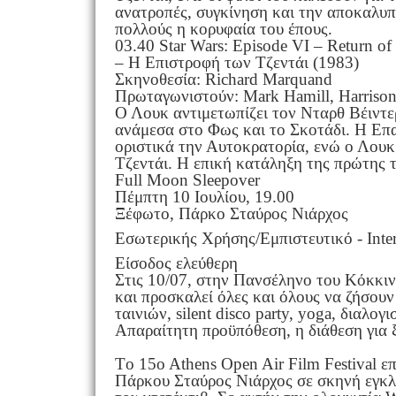
ανατροπές, συγκίνηση και την αποκαλυπτι
πολλούς η κορυφαία του έπους.
03.40 Star Wars: Episode VI – Return of
– Η Επιστροφή των Τζεντάι (1983)
Σκηνοθεσία: Richard Marquand
Πρωταγωνιστούν: Mark Hamill, Harrison 
Ο Λουκ αντιμετωπίζει τον Νταρθ Βέιντε
ανάμεσα στο Φως και το Σκοτάδι. Η Επα
οριστικά την Αυτοκρατορία, ενώ ο Λουκ
Τζεντάι. Η επική κατάληξη της πρώτης τ
Full Moon Sleepover
Πέμπτη 10 Ιουλίου, 19.00
Ξέφωτο, Πάρκο Σταύρος Νιάρχος
Εσωτερικής Χρήσης/Εμπιστευτικό - Inter
Είσοδος ελεύθερη
Στις 10/07, στην Πανσέληνο του Κόκκιν
και προσκαλεί όλες και όλους να ζήσουν
ταινιών, silent disco party, yoga, διαλο
Απαραίτητη προϋπόθεση, η διάθεση για 
Tο 15o Athens Open Air Film Festival επ
Πάρκου Σταύρος Νιάρχος σε σκηνή εγκλ