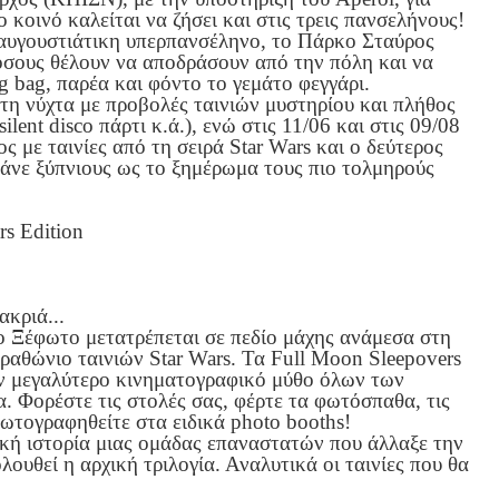
 κοινό καλείται να ζήσει και στις τρεις πανσελήνους!
 αυγουστιάτικη υπερπανσέληνο, το Πάρκο Σταύρος
 όσους θέλουν να αποδράσουν από την πόλη και να
g bag, παρέα και φόντο το γεμάτο φεγγάρι.
τη νύχτα με προβολές ταινιών μυστηρίου και πλήθος
ilent disco πάρτι κ.ά.), ενώ στις 11/06 και στις 09/08
ς με ταινίες από τη σειρά Star Wars και ο δεύτερος
τάνε ξύπνιους ως το ξημέρωμα τους πιο τολμηρούς
rs Edition
ακριά...
το Ξέφωτο μετατρέπεται σε πεδίο μάχης ανάμεσα στη
ραθώνιο ταινιών Star Wars. Τα Full Moon Sleepovers
ον μεγαλύτερο κινηματογραφικό μύθο όλων των
. Φορέστε τις στολές σας, φέρτε τα φωτόσπαθα, τις
φωτογραφηθείτε στα ειδικά photo booths!
ική ιστορία μιας ομάδας επαναστατών που άλλαξε την
λουθεί η αρχική τριλογία. Αναλυτικά οι ταινίες που θα