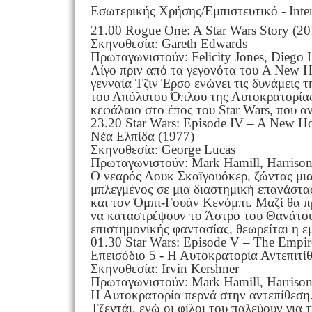
Εσωτερικής Χρήσης/Εμπιστευτικό - Inter
21.00 Rogue One: A Star Wars Story (20
Σκηνοθεσία: Gareth Edwards
Πρωταγωνιστούν: Felicity Jones, Diego
Λίγο πριν από τα γεγονότα του A New H
γενναία Τζιν Έρσο ενώνει τις δυνάμεις τ
του Απόλυτου Όπλου της Αυτοκρατορίας
κεφάλαιο στο έπος του Star Wars, που αν
23.20 Star Wars: Episode IV – A New H
Νέα Ελπίδα (1977)
Σκηνοθεσία: George Lucas
Πρωταγωνιστούν: Mark Hamill, Harrison 
Ο νεαρός Λουκ Σκαϊγουόκερ, ζώντας μια
μπλεγμένος σε μια διαστημική επανάστα
και τον Όμπι-Γουάν Κενόμπι. Μαζί θα 
να καταστρέψουν το Άστρο του Θανάτου
επιστημονικής φαντασίας, θεωρείται η 
01.30 Star Wars: Episode V – The Empir
Επεισόδιο 5 - Η Αυτοκρατορία Αντεπιτίθ
Σκηνοθεσία: Irvin Kershner
Πρωταγωνιστούν: Mark Hamill, Harrison 
Η Αυτοκρατορία περνά στην αντεπίθεση. 
Τζεντάι, ενώ οι φίλοι του παλεύουν για 