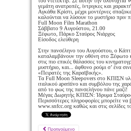
του ντετέκτιβ. Σε αυτήν την ολονυχτία W
γεμάτη ανατροπές, ίντριγκες και χαρακτ
Αγκάθα Κρίστι, μέχρι μοντέρνες σπαζοκε
καλούνται να λύσουν το μυστήριο πριν π
Full Moon Film Marathon
Σάββατο 9 Αυγούστου, 21.00
Ξέφωτο, Πάρκο Σταύρος Νιάρχος
Είσοδος ελεύθερη
Στην πανσέληνο του Αυγούστου, ο Κάπτ
καταλαμβάνουν την οθόνη στο Ξέφωτο κα
στις πιο επικές θάλασσες του κινηματογ
μυστήριο, και... άφθονο ρούμι σ’ ένα σι
«Πειρατές της Καραϊβικής».
Τα Full Moon Sleepovers στο ΚΠΙΣΝ υλο
ιταλικού aperitivo και συμβόλου της χαρ
από το φως της πανσελήνου πάνε μαζί!
Μέγας Δωρητής ΚΠΙΣΝ: Ίδρυμα Σταύρος
Περισσότερες πληροφορίες μπορείτε να 
www.snfcc.org καθώς και στις σελίδες 
Προηγούμενο