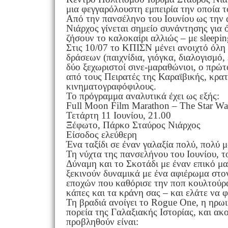
μια φεγγαρόλουστη εμπειρία την οποία το
Από την πανσέληνο του Ιουνίου ως την
Νιάρχος γίνεται σημείο συνάντησης για
ζήσουν το καλοκαίρι αλλιώς – με sleepin
Στις 10/07 το ΚΠΙΣΝ μένει ανοιχτό όλη 
δράσεων (παιχνίδια, γιόγκα, διαλογισμό, s
δύο ξεχωριστοί σινε-μαραθώνιοι, ο πρώτο
από τους Πειρατές της Καραϊβικής, κρα
κινηματογραφόφιλους.
Το πρόγραμμα αναλυτικά έχει ως εξής:
Full Moon Film Marathon – The Star Wa
Τετάρτη 11 Ιουνίου, 21.00
Ξέφωτο, Πάρκο Σταύρος Νιάρχος
Είσοδος ελεύθερη
Ένα ταξίδι σε έναν γαλαξία πολύ, πολύ μ
Τη νύχτα της πανσελήνου του Ιουνίου, 
Δύναμη και το Σκοτάδι με έναν επικό μα
ξεκινούν δυναμικά με ένα αφιέρωμα στ
εποχών που καθόρισε την ποπ κουλτούρα
κάπες και τα κράνη σας – και ελάτε να 
Τη βραδιά ανοίγει το Rogue One, η ηρω
πορεία της Γαλαξιακής Ιστορίας, και ακο
προβληθούν είναι: