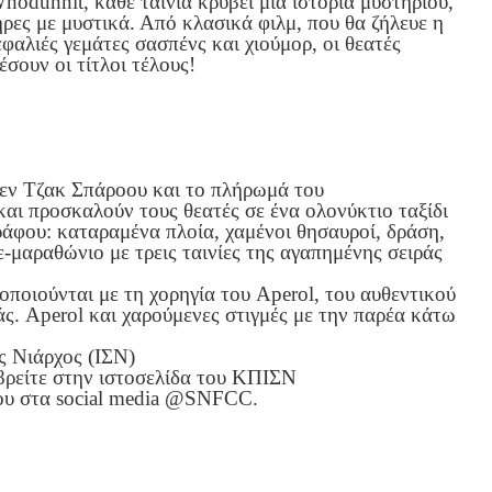
hodunnit, κάθε ταινία κρύβει μια ιστορία μυστηρίου,
ήρες με μυστικά. Από κλασικά φιλμ, που θα ζήλευε η
φαλιές γεμάτες σασπένς και χιούμορ, οι θεατές
έσουν οι τίτλοι τέλους!
εν Τζακ Σπάροου και το πλήρωμά του
ι προσκαλούν τους θεατές σε ένα ολονύκτιο ταξίδι
ράφου: καταραμένα πλοία, χαμένοι θησαυροί, δράση,
νε-μαραθώνιο με τρεις ταινίες της αγαπημένης σειράς
ποιούνται με τη χορηγία του Aperol, του αυθεντικού
άς. Aperol και χαρούμενες στιγμές με την παρέα κάτω
 Νιάρχος (ΙΣΝ)
βρείτε στην ιστοσελίδα του ΚΠΙΣN
του στα social media @SNFCC.