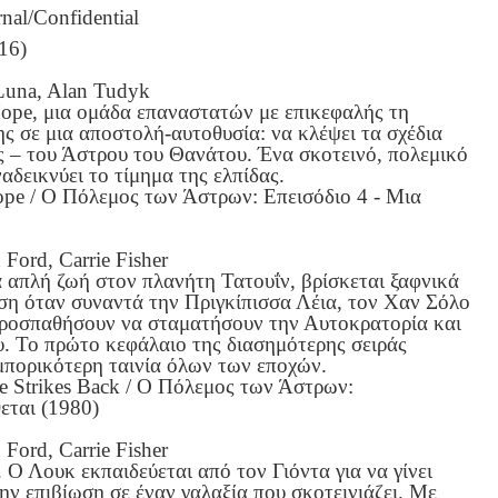
nal/Confidential
16)
 Luna, Alan Tudyk
ope, μια ομάδα επαναστατών με επικεφαλής τη
ης σε μια αποστολή-αυτοθυσία: να κλέψει τα σχέδια
 – του Άστρου του Θανάτου. Ένα σκοτεινό, πολεμικό
αδεικνύει το τίμημα της ελπίδας.
ope / Ο Πόλεμος των Άστρων: Επεισόδιο 4 - Μια
Ford, Carrie Fisher
 απλή ζωή στον πλανήτη Τατουΐν, βρίσκεται ξαφνικά
ση όταν συναντά την Πριγκίπισσα Λέια, τον Χαν Σόλο
προσπαθήσουν να σταματήσουν την Αυτοκρατορία και
. Το πρώτο κεφάλαιο της διασημότερης σειράς
εμπορικότερη ταινία όλων των εποχών.
e Strikes Back / Ο Πόλεμος των Άστρων:
εται (1980)
Ford, Carrie Fisher
Ο Λουκ εκπαιδεύεται από τον Γιόντα για να γίνει
την επιβίωση σε έναν γαλαξία που σκοτεινιάζει. Με