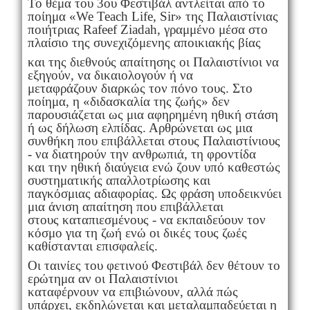
Το θέμα του 3ου Φεστιβάλ αντλείται από το
ποίημα «We Teach Life, Sir» της Παλαιστίνιας
ποιήτριας Rafeef Ziadah, γραμμένο μέσα στο
πλαίσιο της συνεχιζόμενης αποικιακής βίας
και της διεθνούς απαίτησης οι Παλαιστίνιοι να
εξηγούν, να δικαιολογούν ή να
μεταφράζουν διαρκώς τον πόνο τους. Στο
ποίημα, η «διδασκαλία της ζωής» δεν
παρουσιάζεται ως μια αφηρημένη ηθική στάση
ή ως δήλωση ελπίδας. Αρθρώνεται ως μια
συνθήκη που επιβάλλεται στους Παλαιστίνιους
- να διατηρούν την ανθρωπιά, τη φροντίδα
και την ηθική διαύγεια ενώ ζουν υπό καθεστώς
συστηματικής απαλλοτρίωσης και
παγκόσμιας αδιαφορίας. Ως φράση υποδεικνύει
μια άνιση απαίτηση που επιβάλλεται
στους καταπιεσμένους - να εκπαιδεύουν τον
κόσμο για τη ζωή ενώ οι δικές τους ζωές
καθίστανται επισφαλείς.
Οι ταινίες του φετινού Φεστιβάλ δεν θέτουν το
ερώτημα αν οι Παλαιστίνιοι
καταφέρνουν να επιβιώνουν, αλλά πώς
υπάρχει, εκδηλώνεται και μεταλαμπαδεύεται η