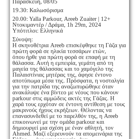
Παρασκευή, 08/05
19.30: Καλωσόρισμα
20.00: Yalla Parkour, Areeb Zuaiter | 12+
Ντοκιμαντέρ / Δράμα, 1h 29m, 2024
Υπότιτλοι: Ελληνικά
Σύνοψη:
Η σκηνοθέτρια Areeb επισκέφθηκε τη Γάζα για
πρώτη φορά σε ηλικία τεσσάρων ετών,
όπου ήρθε για πρώτη φορά σε επαφή με τη
θάλασσα. Αυτή η εμπειρία, γεμάτη από τη
μαγεία της θάλασσας και το χαμόγελο της
Παλαιστίνιας μητέρας της, άφησε έντονο
αποτύπωμα μέσα της. Πρόσφατα, η νοσταλγία
για την πατρίδα της αναζωπυρώθηκε όταν
ανακάλυψε ένα βίντεο με νέους που κάνουν
parkour στις αμμώδεις ακτές της Γάζας. Η
χαρά τους ερχόταν σε έντονη αντίθεση με τους
μακρινούς ήχους εκρήξεων. Θέλοντας να
επανασυνδεθεί με το παρελθόν της, η Areeb
επικοινωνεί με την ομάδα parkour και
δημιουργεί μια σχέση με έναν αθλητή, τον
Ahmed. Μαζί εξερευνούν τα απομεινάρια της