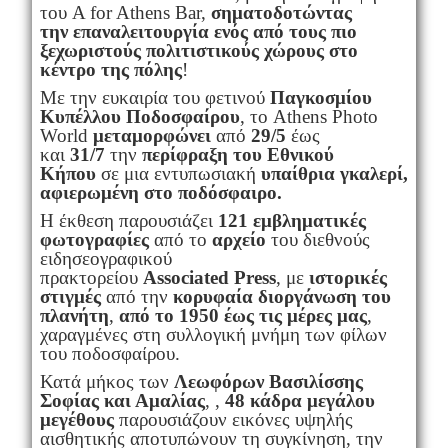
του A for Athens Bar,
σηματοδοτώντας
την
επαναλειτουργία
ενός από τους πιο
ξεχωριστούς πολιτιστικούς χώρους στο
κέντρο της πόλης
!
Με την ευκαιρία του φετινού
Παγκοσμίου
Κυπέλλου Ποδοσφαίρου
, το Athens Photo
World
μεταμορφώνει
από
29/5
έως
και
31/7
την
περίφραξη του Εθνικού
Κήπου
σε μια εντυπωσιακή
υπαίθρια γκαλερί,
αφιερωμένη στο ποδόσφαιρο.
Η έκθεση παρουσιάζει
121
εμβληματικές
φωτογραφίες
από το
αρχείο
του διεθνούς
ειδησεογραφικού
πρακτορείου
Associated
Press
, με
ιστορικές
στιγμές
από την
κορυφαία διοργάνωση του
πλανήτη
,
από το 1950 έως τις μέρες μας
,
χαραγμένες στη συλλογική μνήμη των φίλων
του ποδοσφαίρου.
Κατά μήκος των
Λεωφόρων Βασιλίσσης
Σοφίας και Αμαλίας
, ,
48 κάδρα μεγάλου
μεγέθους
παρουσιάζουν εικόνες υψηλής
αισθητικής αποτυπώνουν τη συγκίνηση, την