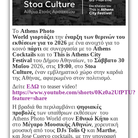
Το
Athens Photo
World
γιορτάζει
την
έναρξη των θερινών του
εκθέσεων για το 2026
με ένα ανοιχτό για το
κοινό
πάρτι
σε συνεργασία με το
Athens
Cocktails
και το
This is Athens City
Festival
του Δήμου Αθηναίων, το
Σάββατο 30
Μαΐου
2026, στις
19:00
, στο
Stoa
Culture,
έναν εμβληματικό χώρο στην καρδιά
της Αθήνας, αφιερωμένο στον πολιτισμό.
Δείτε
ΕΔΩ
το teaser video!
https://www.youtube.com/shorts/0Kz0a2UfPTU?
feature=share
Η βραδιά θα περιλαμβάνει
ψηφιακές
προβολές
των υπαίθριων εκθέσεων του
Athens Photo World στον
Εθνικό Κήπο
και
στο
Μέγαρο Μουσικής Αθηνών
, χορευτική
μουσική από τους
DJs Tolis Q
και
Marthe
,
και Jose Cuervo cocktails, με την υπογραφή