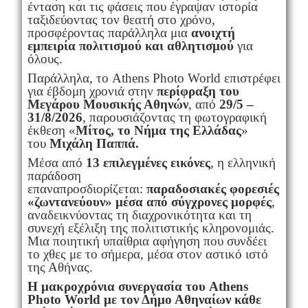
ένταση και τις φάσεις που έγραψαν ιστορία
ταξιδεύοντας τον θεατή στο χρόνο,
προσφέροντας παράλληλα μια
ανοιχτή
εμπειρία πολιτισμού και αθλητισμού
για
όλους.
Παράλληλα, το Athens Photo World επιστρέφει
για έβδομη χρονιά στην
περίφραξη του
Μεγάρου Μουσικής Αθηνών
, από
29/5 –
31/8/2026
, παρουσιάζοντας τη φωτογραφική
έκθεση «
Μίτος, το Νήμα της Ελλάδας
»
του
Μιχάλη Παππά.
Μέσα από
13 επιλεγμένες εικόνες
, η ελληνική
παράδοση
επαναπροσδιορίζεται:
παραδοσιακές φορεσιές
«ζωντανεύουν» μέσα από σύγχρονες μορφές
,
αναδεικνύοντας τη διαχρονικότητα και τη
συνεχή εξέλιξη της πολιτιστικής κληρονομιάς.
Μια ποιητική υπαίθρια αφήγηση που συνδέει
το χθες με το σήμερα, μέσα στον αστικό ιστό
της Αθήνας.
Η μακροχρόνια συνεργασία του Athens
Photo World με τον Δήμο Αθηναίων κάθε