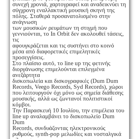
συνεχή χρονιά, χαρτογραφεί και αναδεικνύει τη
σύγχρονη εναλλακτική μουσική σκηνή της
πόλης. Σταθερά προσανατολισμένο στην
ανάγνωση
των μουσικών ρευμάτων τη στιγμή που
γεννιούνται, το In Orbit δεν ακολουθεί τάσεις,
τις
αφουγκράζεται και τις συστήνει στο κοινό
μέσα από διαφορετικές επιμελητικές
προσεγγίσεις.
Στο πλαίσιο αυτό, το line up της φετινής
διοργάνωσης επιμελούνται επιλεγμένα
ανεξάρτητα
δισκοπωλεία και δισκογραφικές (Dum Dum
Records, Veego Records, Syd Records), χώροι
που λειτουργούν όχι μόνο ως σημεία διάθεσης
μουσικής, αλλά ως ζωντανοί πολιτιστικοί
κόμβοι.
Την Παρασκευή 10 Ιουλίου, την επιμέλεια του
line up αναλαμβάνει το δισκοπωλείο Dum
Dum
Records, συνδυάζοντας ηλεκτρονικούς
ρυθμούς, synth-pop μελωδίες και νοσταλγικά