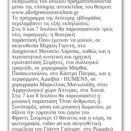
εκδηλώσεις του Ιουλίου πραγματοποιούνται
μέσω της επίσημης ιστοσελίδας του θεσμού:
www.allofgreeceoneculture.gr
Το πρόγραμμα της δεύτερης εβδομάδας
περιλαμβάνει τις εξής εκδηλώσεις:
Στις 6 και 7 Ιουλίου θα παρουσιαστούν τρεις
νέες παραγωγές: η θεατρική
παράσταση Όσοι έμειναν να μιλούν, σε
σκηνοθεσία Μιχάλη Γιγιντή, στο
Διαχρονικό Μουσείο Λάρισας, καθώς και η
περιπατητική κινητική και ηχητική
εγκατάσταση Σειρήνες, ένα συλλογικό
τραγούδι, σε χορογραφία Μάρθας
Πασακοπούλου, στο Κάστρο Πάτρας, και η
περφόρμανς Αμφίβια / HUMENS, σε
χορογραφία Μαρκέλλας Μανωλιάδη, στον
Αρχαιολογικό χώρο Άπτερας, στα Χανιά.
Στις 7 και 8 Ιουλίου θα παρουσιαστεί η
μουσική παράσταση Ὅταν ἄνθρωπος ᾖ.
Συνύπαρξη, φύση και μουσική δωματίου, με
άξονα την ερμηνεία του έργου του
Φραντς Σούμπερτ Ο θάνατος και η κόρη, σε
φωτογραφία, video art και σκηνοθετική
επιμέλεια του Γιάννη Γούτμαν, στο Ρωμαϊκό