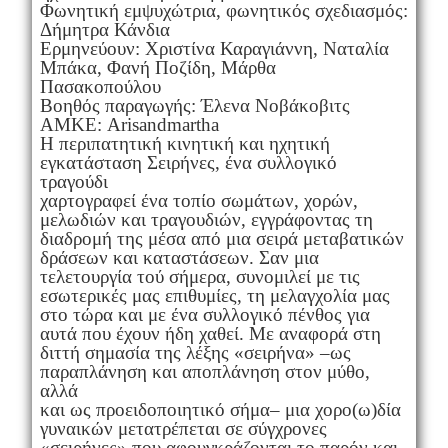
Φωνητική εμψυχώτρια, φωνητικός σχεδιασμός:
Δήμητρα Κάνδια
Ερμηνεύουν: Χριστίνα Καραγιάννη, Ναταλία
Μπάκα, Φανή Ποζίδη, Μάρθα
Πασακοπούλου
Βοηθός παραγωγής: Έλενα Νοβάκοβιτς
ΑΜΚΕ: Arisandmartha
Η περιπατητική κινητική και ηχητική
εγκατάσταση Σειρήνες, ένα συλλογικό
τραγούδι
χαρτογραφεί ένα τοπίο σωμάτων, χορών,
μελωδιών και τραγουδιών, εγγράφοντας τη
διαδρομή της μέσα από μια σειρά μεταβατικών
δράσεων και καταστάσεων. Σαν μια
τελετουργία τού σήμερα, συνομιλεί με τις
εσωτερικές μας επιθυμίες, τη μελαγχολία μας
στο τώρα και με ένα συλλογικό πένθος για
αυτά που έχουν ήδη χαθεί. Με αναφορά στη
διττή σημασία της λέξης «σειρήνα» –ως
παραπλάνηση και αποπλάνηση στον μύθο,
αλλά
και ως προειδοποιητικό σήμα– μια χορο(ω)δία
γυναικών μετατρέπεται σε σύγχρονες
«σειρήνες» που αφουγκράζονται το παρόν και