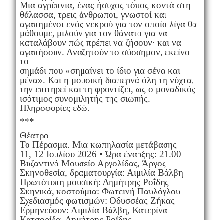
Μια αγρύπνια, ένας ήσυχος τόπος κοντά στη
θάλασσα, τρεις άνθρωποι, γνωστοί και
αγαπημένοι ενός νεκρού για τον οποίο λίγα θα
μάθουμε, μιλούν για τον θάνατο για να
καταλάβουν πώς πρέπει να ζήσουν· και να
αγαπήσουν. Αναζητούν το σύσσημον, εκείνο
το
σημάδι που «σημαίνει το ίδιο για σένα και
μένα». Και η μουσική διαπερνά όλη τη νύχτα,
την επιτηρεί και τη φροντίζει, ως ο μοναδικός
ισότιμος συνομιλητής της σιωπής.
Πληροφορίες εδώ.
***
Θέατρο
Το Πέρασμα. Μια κωπηλασία μετάβασης
11, 12 Ιουλίου 2026 • Ώρα έναρξης: 21.00
Βυζαντινό Μουσείο Αργολίδας, Άργος
Σκηνοθεσία, δραματουργία: Αιμιλία Βάλβη
Πρωτότυπη μουσική: Δημήτρης Ροΐδης
Σκηνικά, κοστούμια: Φωτεινή Παυλόγλου
Σχεδιασμός φωτισμών: Οδυσσέας Ζήκας
Ερμηνεύουν: Αιμιλία Βάλβη, Κατερίνα
Κατσορίδα, Δημήτρης Ροΐδης