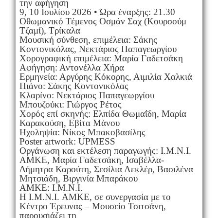
την αφήγηση
9, 10 Ιουλίου 2026 • Ώρα έναρξης: 21.30
Οθωμανικό Τέμενος Οσμάν Σαχ (Κουρσούμ
Τζαμί), Τρίκαλα
Μουσική σύνθεση, επιμέλεια: Σάκης
Κοντονικόλας, Νεκτάριος Παπαγεωργίου
Χορογραφική επιμέλεια: Μαρία Γαδετσάκη
Αφήγηση: Αντονέλλα Χήρα
Ερμηνεία: Αργύρης Κόκορης, Αιμιλία Χαλκιά
Πιάνο: Σάκης Κοντονικόλας
Κλαρίνο: Νεκτάριος Παπαγεωργίου
Μπουζούκι: Γιώργος Ρέτος
Χορός επί σκηνής: Ελπίδα Θωμαΐδη, Μαρία
Καρακούση, Εβίτα Μάνου
Ηχοληψία: Νίκος Μπακοβασίλης
Poster artwork: UPMESS
Οργάνωση και εκτέλεση παραγωγής: I.M.N.I.
AMKE, Μαρία Γαδετσάκη, Ισαβέλλα-
Δήμητρα Καρούτη, Σεσίλια Λεκλέρ, Βασιλένα
Μητσιάδη, Βιργινία Μπαράκου
ΑΜΚΕ: I.M.N.I.
Η I.M.N.I. ΑΜΚΕ, σε συνεργασία με το
Κέντρο Έρευνας – Μουσείο Τσιτσάνη,
παρουσιάζει τη