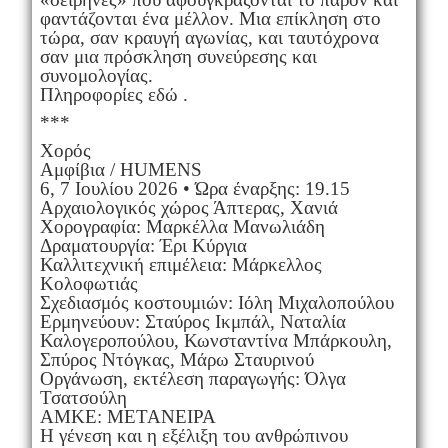
φαντάζονται ένα μέλλον. Μια επίκληση στο
τώρα, σαν κραυγή αγωνίας, και ταυτόχρονα
σαν μια πρόσκληση συνεύρεσης και
συνομολογίας.
Πληροφορίες εδώ .
***
Χορός
Αμφίβια / HUMENS
6, 7 Ιουλίου 2026 • Ώρα έναρξης: 19.15
Αρχαιολογικός χώρος Άπτερας, Χανιά
Χορογραφία: Μαρκέλλα Μανωλιάδη
Δραματουργία: Έρι Κύργια
Καλλιτεχνική επιμέλεια: Μάρκελλος
Κολοφωτιάς
Σχεδιασμός κοστουμιών: Ιόλη Μιχαλοπούλου
Ερμηνεύουν: Σταύρος Ικμπάλ, Ναταλία
Καλογεροπούλου, Κωνσταντίνα Μπάρκουλη,
Σπύρος Ντόγκας, Μάρω Σταυρινού
Οργάνωση, εκτέλεση παραγωγής: Όλγα
Τσατσούλη
ΑΜΚΕ: ΜΕΤΑΝΕΙΡΑ
Η γένεση και η εξέλιξη του ανθρώπινου