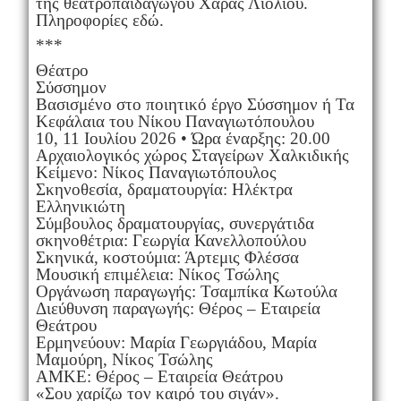
της θεατροπαιδαγωγού Χαράς Λιόλιου.
Πληροφορίες εδώ.
***
Θέατρο
Σύσσημον
Βασισμένο στο ποιητικό έργο Σύσσημον ή Τα
Κεφάλαια του Νίκου Παναγιωτόπουλου
10, 11 Ιουλίου 2026 • Ώρα έναρξης: 20.00
Αρχαιολογικός χώρος Σταγείρων Χαλκιδικής
Κείμενο: Νίκος Παναγιωτόπουλος
Σκηνοθεσία, δραματουργία: Ηλέκτρα
Ελληνικιώτη
Σύμβουλος δραματουργίας, συνεργάτιδα
σκηνοθέτρια: Γεωργία Κανελλοπούλου
Σκηνικά, κοστούμια: Άρτεμις Φλέσσα
Μουσική επιμέλεια: Νίκος Τσώλης
Οργάνωση παραγωγής: Τσαμπίκα Κωτούλα
Διεύθυνση παραγωγής: Θέρος – Εταιρεία
Θεάτρου
Ερμηνεύουν: Μαρία Γεωργιάδου, Μαρία
Μαμούρη, Νίκος Τσώλης
ΑΜΚΕ: Θέρος – Εταιρεία Θεάτρου
«Σου χαρίζω τον καιρό του σιγάν».