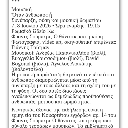
***
Μουσική
Ὅταν ἄνθρωπος ᾖ
Συνύπαρξη, φύση και μουσική δωματίου
7, 8 Ιουλίου 2026 • Ώρα έναρξης: 19.15
Ρωμαϊκό Ωδείο Κω
Φραντς Σούμπερτ, Ο θάνατος και η κόρη
Φωτογραφία, video art, σκηνοθετική επιμέλεια:
Γιάννης Γούτμαν
Μουσικοί: Ανδρέας Παπανικολάου (βιολί),
Ευαγγελία Κουτσοδήμου (βιολί), David
Bogorad (βιόλα), Άγγελος Λιακάκης
(βιολοντσέλο)
Η μουσική παράσταση διερευνά την ιδέα ότι ο
άνθρωπος διαμορφώνεται μέσα από τη
συνύπαρξη με τους άλλους και τη σχέση του με
τη φύση. Οι δύο αυτές διαστάσεις
αναδεικνύονται ως θεμελιώδεις προϋποθέσεις
ανθρωπιάς, μέτρου και ωριμότητας.
Κεντρικός άξονας της εκδήλωσης είναι η
ερμηνεία του Κουαρτέτου εγχόρδων αρ. 14 του
Φραντς Σούμπερτ Ο θάνατος και η κόρη από
σύνολο τεσσάρων μουσικών. Το εμβληματικό