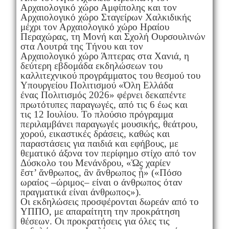
Αρχαιολογικό χώρο Αμφίπολης και τον
Αρχαιολογικό χώρο Σταγείρων Χαλκιδικής
μέχρι τον Αρχαιολογικό χώρο Ηραίου
Περαχώρας, τη Μονή και Σχολή Ουρσουλινών
στα Λουτρά της Τήνου και τον
Αρχαιολογικό χώρο Άπτερας στα Χανιά, η
δεύτερη εβδομάδα εκδηλώσεων του
καλλιτεχνικού προγράμματος του θεσμού του
Υπουργείου Πολιτισμού «Όλη Ελλάδα
ένας Πολιτισμός 2026» φέρνει δεκαπέντε
πρωτότυπες παραγωγές, από τις 6 έως και
τις 12 Ιουλίου. Το πλούσιο πρόγραμμα
περιλαμβάνει παραγωγές μουσικής, θεάτρου,
χορού, εικαστικές δράσεις, καθώς και
παραστάσεις για παιδιά και εφήβους, με
θεματικό άξονα τον περίφημο στίχο από τον
Δύσκολο του Μενάνδρου, «Ὡς χαρίεν
ἔστ’ ἄνθρωπος, ἂν ἄνθρωπος ᾖ» («Πόσο
ωραίος –ώριμος– είναι ο άνθρωπος όταν
πραγματικά είναι άνθρωπος»).
Οι εκδηλώσεις προσφέρονται δωρεάν από το
ΥΠΠΟ, με απαραίτητη την προκράτηση
θέσεων. Οι προκρατήσεις για όλες τις