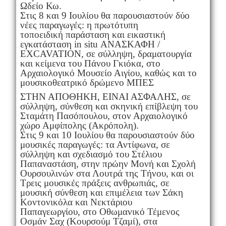
Ωδείο Κω.
Στις 8 και 9 Ιουλίου θα παρουσιαστούν δύο
νέες παραγωγές: η πρωτότυπη
τοποειδική παράσταση και εικαστική
εγκατάσταση in situ ΑΝΑΣΚΑΦΗ /
EXCAVATION, σε σύλληψη, δραματουργία
και κείμενα του Πάνου Γκιόκα, στο
Αρχαιολογικό Μουσείο Αιγίου, καθώς και το
μουσικοθεατρικό δρώμενο ΜΠΕΣ
ΣΤΗΝ ΑΠΟΘΗΚΗ, ΕΙΝΑΙ ΑΣΦΑΛΗΣ, σε
σύλληψη, σύνθεση και σκηνική επίβλεψη του
Σταμάτη Πασόπουλου, στον Αρχαιολογικό
χώρο Αμφίπολης (Ακρόπολη).
Στις 9 και 10 Ιουλίου θα παρουσιαστούν δύο
μουσικές παραγωγές: τα Αντίφωνα, σε
σύλληψη και σχεδιασμό του Στέλιου
Παπαναστάση, στην πρώην Μονή και Σχολή
Ουρσουλινών στα Λουτρά της Τήνου, και οι
Τρεις μουσικές πράξεις ανθρωπιάς, σε
μουσική σύνθεση και επιμέλεια των Σάκη
Κοντονικόλα και Νεκτάριου
Παπαγεωργίου, στο Οθωμανικό Τέμενος
Οσμάν Σαχ (Κουρσούμ Τζαμί), στα