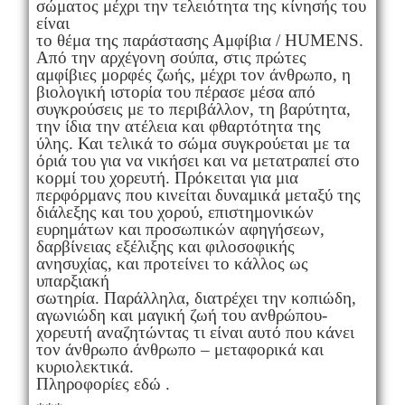
σώματος μέχρι την τελειότητα της κίνησής του
είναι
το θέμα της παράστασης Αμφίβια / HUMENS.
Από την αρχέγονη σούπα, στις πρώτες
αμφίβιες μορφές ζωής, μέχρι τον άνθρωπο, η
βιολογική ιστορία του πέρασε μέσα από
συγκρούσεις με το περιβάλλον, τη βαρύτητα,
την ίδια την ατέλεια και φθαρτότητα της
ύλης. Και τελικά το σώμα συγκρούεται με τα
όριά του για να νικήσει και να μετατραπεί στο
κορμί του χορευτή. Πρόκειται για μια
περφόρμανς που κινείται δυναμικά μεταξύ της
διάλεξης και του χορού, επιστημονικών
ευρημάτων και προσωπικών αφηγήσεων,
δαρβίνειας εξέλιξης και φιλοσοφικής
ανησυχίας, και προτείνει το κάλλος ως
υπαρξιακή
σωτηρία. Παράλληλα, διατρέχει την κοπιώδη,
αγωνιώδη και μαγική ζωή του ανθρώπου-
χορευτή αναζητώντας τι είναι αυτό που κάνει
τον άνθρωπο άνθρωπο – μεταφορικά και
κυριολεκτικά.
Πληροφορίες εδώ .