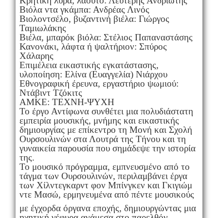
Κρητική λύρα, λαούτο: Λευτέρης Ανδριώτης
Βιόλα ντα γκάμπα: Ανδρέας Λινός
Βιολοντσέλο, βυζαντινή βιέλα: Γιώργος
Ταμιωλάκης
Βιέλα, μπαρόκ βιόλα: Στέλιος Παπαναστάσης
Κανονάκι, λάφτα ή ψαλτήριον: Σπύρος
Χάλαρης
Επιμέλεια εικαστικής εγκατάστασης,
υλοποίηση: Ελίνα (Ευαγγελία) Νιάρχου
Εθνογραφική έρευνα, εργαστήριο ψωμιού:
Ντάβιντ Τζόκιτς
ΑΜΚΕ: ΤΕΧΝΗ-ΨΥΧΗ
Το έργο Αντίφωνα συνθέτει μια πολυδιάστατη
εμπειρία μουσικής, μνήμης και εικαστικής
δημιουργίας με επίκεντρο τη Μονή και Σχολή
Ουρσουλινών στα Λουτρά της Τήνου και τη
γυναικεία παρουσία που σημάδεψε την ιστορία
της.
Το μουσικό πρόγραμμα, εμπνευσμένο από το
τάγμα των Ουρσουλινών, περιλαμβάνει έργα
των Χίλντεγκαρντ φον Μπίνγκεν και Γκιγιώμ
ντε Μασώ, ερμηνευμένα από πέντε μουσικούς
με έγχορδα όργανα εποχής, δημιουργώντας μια
ηχητική γέφυρα ανάμεσα στο παρελθόν