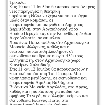
Τρίκαλα.
Στις 10 και 11 Ιουλίου θα παρουσιαστούν τρεις
νέες παραγωγές: η θεατρική
παράσταση Θέλω να ξέρω για ποιο πράγμα
μιλάς όταν κοιμάσαι, σε
δραματουργία και σκηνοθεσία Δήμητρας
Δερμιτζάκη, στον Αρχαιολογικό χώρο
Ηραίου Περαχώρας, στην Κορινθία, η έκθεση
Ακροβολιστές, σε επιμέλεια
Χριστίνας Πετκοπούλου, στο Αρχαιολογικό
Μουσείο Φλώρινας, καθώς και η
θεατρική παράσταση Σύσσημον, σε
σκηνοθεσία και δραματουργία Ηλέκτρας
Ελληνικιώτη, στον Αρχαιολογικό χώρο
Σταγείρων Χαλκιδικής.
Στις 11 και 12 Ιουλίου θα παρουσιαστούν η
θεατρική παράσταση Το Πέρασμα. Μια
κωπηλασία μετάβασης, σε σκηνοθεσία και
δραματουργία Αιμιλίας Βάλβη, στο
Βυζαντινό Μουσείο Αργολίδας, στο Άργος,
καθώς και η παράσταση για παιδιά και
εφήβους Τα νερά, σε σύλληψη, κείμενο και
σκηνοθεσία Ιωάννας Πιατά, στο
Αρχαιολογικό Μουσείο Ερέτριας.