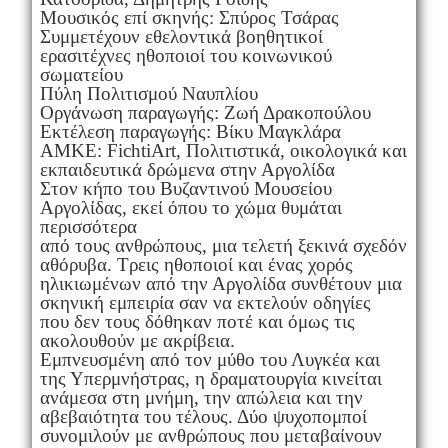
Μουσικός επί σκηνής: Σπύρος Τσάρας
Συμμετέχουν εθελοντικά βοηθητικοί
ερασιτέχνες ηθοποιοί του κοινωνικού
σωματείου
Πύλη Πολιτισμού Ναυπλίου
Οργάνωση παραγωγής: Ζωή Δρακοπούλου
Εκτέλεση παραγωγής: Βίκυ Μαγκλάρα
ΑΜΚΕ: FichtiArt, Πολιτιστικά, οικολογικά και
εκπαιδευτικά δρώμενα στην Αργολίδα
Στον κήπο του Βυζαντινού Μουσείου
Αργολίδας, εκεί όπου το χώμα θυμάται
περισσότερα
από τους ανθρώπους, μια τελετή ξεκινά σχεδόν
αθόρυβα. Τρεις ηθοποιοί και ένας χορός
ηλικιωμένων από την Αργολίδα συνθέτουν μια
σκηνική εμπειρία σαν να εκτελούν οδηγίες
που δεν τους δόθηκαν ποτέ και όμως τις
ακολουθούν με ακρίβεια.
Εμπνευσμένη από τον μύθο του Λυγκέα και
της Υπερμνήστρας, η δραματουργία κινείται
ανάμεσα στη μνήμη, την απώλεια και την
αβεβαιότητα του τέλους. Δύο ψυχοπομποί
συνομιλούν με ανθρώπους που μεταβαίνουν