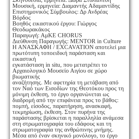
Μουσική, ερμηνεία: Διαμαντής Αδαμαντίδης
Επιστημονικός Σύμβουλος: Δρ Ανδρέας
Βόρδος
Βοηθός εικαστικού έργου: Γιώργος
Θεοδωρακάκος
Παραγωγή: ΑμΚΕ CHORUS
Διεύθυνση Παραγωγής: MENTOR in Culture
Η ΑΝΑΣΚΑΦΗ / EXCAVATION αποτελεί μια
πρωτότυπη τοποειδική παράσταση και
εικαστική
εγκατάσταση in situ, που μετατρέπει το
Αρχαιολογικό Μουσείο Αιγίου σε χώρο
βιωματικής
αναζήτησης. Με αφετηρία τη μετάβαση από
τον Ναό των Εισοδίων της Θεοτόκου προς τη
μόνιμη έκθεση, το έργο οργανώνεται ως
διαδρομή από την επιφάνεια προς το βάθος:
πομπή, είσοδος, παρατήρηση, ανασκαφή,
τεκμηρίωση, έκθεση. Στον πυρήνα της
παράστασης βρίσκεται η παραλληλία ανάμεσα
στη στρωματογραφία του εδάφους και τη
στρωματογραφία της ανθρώπινης μνήμης.
Μέσα από έναν σκηνικό μονόλογο, το έργο