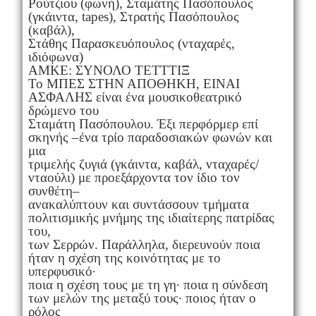
Ρούτζιου (φωνή), Σταμάτης Πασόπουλος
(γκάιντα, tapes), Στρατής Πασόπουλος
(καβάλ),
Στάθης Παρασκευόπουλος (νταχαρές,
ιδιόφωνα)
ΑΜΚΕ: ΣΥΝΟΛΟ ΤΕΤΤΤΙΞ
Το ΜΠΕΣ ΣΤΗΝ ΑΠΟΘΗΚΗ, ΕΙΝΑΙ
ΑΣΦΑΛΗΣ είναι ένα μουσικοθεατρικό
δρώμενο του
Σταμάτη Πασόπουλου. Έξι περφόρμερ επί
σκηνής –ένα τρίο παραδοσιακών φωνών και
μια
τριμελής ζυγιά (γκάιντα, καβάλ, νταχαρές/
νταούλι) με προεξάρχοντα τον ίδιο τον
συνθέτη–
ανακαλύπτουν και συντάσσουν τμήματα
πολιτισμικής μνήμης της ιδιαίτερης πατρίδας
του,
των Σερρών. Παράλληλα, διερευνούν ποια
ήταν η σχέση της κοινότητας με το
υπερφυσικό·
ποια η σχέση τους με τη γη· ποια η σύνδεση
των μελών της μεταξύ τους· ποιος ήταν ο
ρόλος