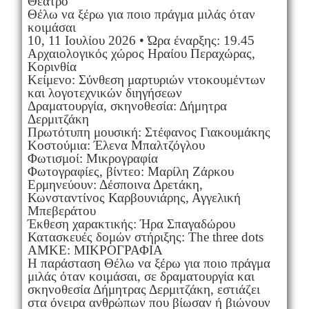
Θέατρο
Θέλω να ξέρω για ποιο πράγμα μιλάς όταν
κοιμάσαι
10, 11 Ιουλίου 2026 • Ώρα έναρξης: 19.45
Αρχαιολογικός χώρος Ηραίου Περαχώρας,
Κορινθία
Κείμενο: Σύνθεση μαρτυριών ντοκουμέντων
και λογοτεχνικών διηγήσεων
Δραματουργία, σκηνοθεσία: Δήμητρα
Δερμιτζάκη
Πρωτότυπη μουσική: Στέφανος Γιακουμάκης
Κοστούμια: Έλενα Μπαλτζόγλου
Φωτισμοί: Μικρογραφία
Φωτογραφίες, βίντεο: Μαρίλη Ζάρκου
Ερμηνεύουν: Δέσποινα Δρετάκη,
Κωνσταντίνος Καρβουνιάρης, Αγγελική
Μπεβεράτου
Έκθεση χαρακτικής: Ήρα Σπαγαδώρου
Κατασκευές δομών στήριξης: The three dots
ΑΜΚΕ: ΜΙΚΡΟΓΡΑΦΙΑ
Η παράσταση Θέλω να ξέρω για ποιο πράγμα
μιλάς όταν κοιμάσαι, σε δραματουργία και
σκηνοθεσία Δήμητρας Δερμιτζάκη, εστιάζει
στα όνειρα ανθρώπων που βίωσαν ή βιώνουν