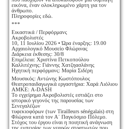
εικόνα, έναν ολοκληρωμένο χάρτη για τον
άνθρωπο.
Πληροφορίες εδώ.
***
Εικαστικά / Περφόρμανς
Ακροβολιστές
10, 11 Ιουλίου 2026 • Ώρα έναρξης: 19.00
Αρχαιολογικό Μουσείο Φλώρινας
Διάρκεια έκθεσης: 30/8
Επιμέλεια: Χριστίνα Πετκοπούλου
Καλλιτέχνης: Γιάννης Χατζηασλάνης
Ηχητική περφόρμανς: Μαρία Σιδέρη
Μουσικός: Αντώνης Κωστόπουλος
Θεατροπαιδαγωγικά εργαστήρια: Χαρά Λιόλιου
ΑΜΚΕ: A-DASH
Το εγχείρημα Ακροβολιστές εστιάζει στο
ιστορικό γεγονός της παρουσίας των
Σενεγαλέζων
τυφεκιοφόρων (των Tirailleurs sénégalais) στη
Φλώρινα κατά τον Α΄ Παγκόσμιο Πόλεμο.
Στόχος του έργου είναι η ποιητική ανάγνωση
της εμπειρίας των νεαρών στρατιωτών που