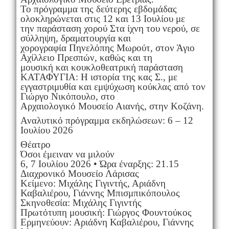
Το πρόγραμμα της δεύτερης εβδομάδας
ολοκληρώνεται στις 12 και 13 Ιουλίου με
την παράσταση χορού Στα ίχνη του νερού, σε
σύλληψη, δραματουργία και
χορογραφία Πηνελόπης Μωρούτ, στον Άγιο
Αχίλλειο Πρεσπών, καθώς και τη
μουσική και κουκλοθεατρική παράσταση
ΚΑΤΑΦΥΓΙΑ: Η ιστορία της κας Σ., με
εγγαστριμυθία και εμψύχωση κούκλας από τον
Γιώργο Νικόπουλο, στο
Αρχαιολογικό Μουσείο Αιανής, στην Κοζάνη.
Αναλυτικό πρόγραμμα εκδηλώσεων: 6 – 12
Ιουλίου 2026
Θέατρο
Όσοι έμειναν να μιλούν
6, 7 Ιουλίου 2026 • Ώρα έναρξης: 21.15
Διαχρονικό Μουσείο Λάρισας
Κείμενο: Μιχάλης Γιγιντής, Αριάδνη
Καβαλιέρου, Γιάννης Μπισμπικόπουλος
Σκηνοθεσία: Μιχάλης Γιγιντής
Πρωτότυπη μουσική: Γιώργος Φουντούκος
Ερμηνεύουν: Αριάδνη Καβαλιέρου, Γιάννης