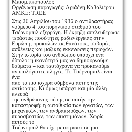
Μπισμπικόπουλος
Οργάνωση παραγωγής: Αριάδνη Καβαλιέρου
ΑΜΚΕ: TREE
Στις 26 Απριλίου του 1986 ο αντιδραστήρας
νούμερο 4 του πυρηνικού σταθμού του
Τσέρνομπιλ εξερράγη. Η έκρηξη απελευθέρωσε
τεράστιες ποσότητες ραδιενέργειας στην
Ευρώπη, προκαλώντας θανάτους, σοβαρές
ασθένειες και μαζικές εκκενώσεις περιοχών.
Στην ιστορία του ανθρώπου υπάρχει ένα
δίπολο: η ικανότητά μας να δημιουργούμε
θαύματα – και ταυτόχρονα να προκαλούμε
ανυπολόγιστες πληγές. Το Τσέρνομπιλ είναι
ένα
από τα πιο ισχυρά σύμβολα αυτής της
αντίφασης. Κι όμως υπάρχει και μία άλλη
πλευρά
της ανθρώπινης φύσης σε αυτήν την
καταστροφή: η αυτοθυσία των εργατών, των
μηχανικών, των ανθρακωρύχων, των
πυροσβεστών, των επιστημόνων. Χωρίς
αυτούς το
Τσέρνομπιλ θα είχε μετατραπεί σε μια