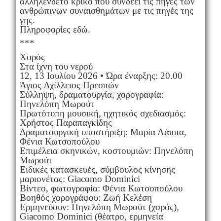
αλληλένδετο κρίκο που συνδέει τις πηγές των
ανθρώπινων συναισθημάτων με τις πηγές της
γης.
Πληροφορίες εδώ.
***
Χορός
Στα ίχνη του νερού
12, 13 Ιουλίου 2026 • Ώρα έναρξης: 20.00
Άγιος Αχίλλειος Πρεσπών
Σύλληψη, δραματουργία, χορογραφία:
Πηνελόπη Μωρούτ
Πρωτότυπη μουσική, ηχητικός σχεδιασμός:
Χρήστος Παραπαγκίδης
Δραματουργική υποστήριξη: Μαρία Λάππα,
Φένια Κωτσοπούλου
Επιμέλεια σκηνικών, κοστουμιών: Πηνελόπη
Μωρούτ
Ειδικές κατασκευές, σύμβουλος κίνησης
μαριονέτας: Giacomo Dominici
Βίντεο, φωτογραφία: Φένια Κωτσοπούλου
Βοηθός χορογράφου: Ζωή Κελέση
Ερμηνεύουν: Πηνελόπη Μωρούτ (χορός),
Giacomo Dominici (θέατρο, ερμηνεία