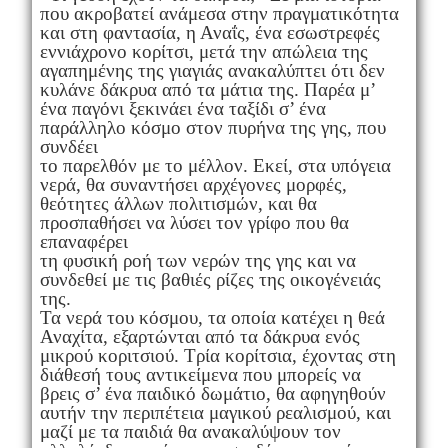
που ακροβατεί ανάμεσα στην πραγματικότητα
και στη φαντασία, η Αναΐς, ένα εσωστρεφές
εννιάχρονο κορίτσι, μετά την απώλεια της
αγαπημένης της γιαγιάς ανακαλύπτει ότι δεν
κυλάνε δάκρυα από τα μάτια της. Παρέα μ’
ένα παγόνι ξεκινάει ένα ταξίδι σ’ ένα
παράλληλο κόσμο στον πυρήνα της γης, που
συνδέει
το παρελθόν με το μέλλον. Εκεί, στα υπόγεια
νερά, θα συναντήσει αρχέγονες μορφές,
θεότητες άλλων πολιτισμών, και θα
προσπαθήσει να λύσει τον γρίφο που θα
επαναφέρει
τη φυσική ροή των νερών της γης και να
συνδεθεί με τις βαθιές ρίζες της οικογένειάς
της.
Τα νερά του κόσμου, τα οποία κατέχει η θεά
Αναχίτα, εξαρτώνται από τα δάκρυα ενός
μικρού κοριτσιού. Τρία κορίτσια, έχοντας στη
διάθεσή τους αντικείμενα που μπορείς να
βρεις σ’ ένα παιδικό δωμάτιο, θα αφηγηθούν
αυτήν την περιπέτεια μαγικού ρεαλισμού, και
μαζί με τα παιδιά θα ανακαλύψουν τον