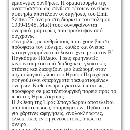
εμπόλεμες συνθήκες. Η δραματουργία της
αναπτύσσεται ως σύνθεση τέτοιων ονείρων:
αφετηρία αποτελούν οι διηγήσεις του Emil
Szittya 27 όνειρα στη διάρκεια του πολέμου
1939-1945. Μαζί τους συνυφαίνονται
ονειρικές μαρτυρίες που προέκυψαν από
σύγχρονες
συνομιλίες με ανθρώπους που έχουν βιώσει
πρόσφατα τον πόλεμο, καθώς και όνειρα
καταγεγραμμένα από λογοτέχνες μετά τον Β΄
Παγκόσμιο Πόλεμο. Τρεις ερμηνευτές
κινούνται μέσα από διαδοχικές, γλυπτικές
στάσεις και διασχίζουν μια διαδρομή στον
αρχαιολογικό χώρο του Ηραίου Περαχώρας,
αφηγούμενοι σπαράγματα τραυματισμένων
ονείρων. Κάθε όνειρο εγκαταλείπεται ως
προσφορά σε μια τελετουργική πορεία προς το
ιερό της Ήρας Ακραίας.
Η έκθεση της Ήρας Σπαγαδώρου αποτελείται
από αποτυπώσεις σπαραγμάτων. Πρόκειται
για χάρτινες αφηγήσεις, ανολοκλήρωτες,
ελλειπτικές εν τη γενέσει τους, όπως τα
όνειρα,
που πασχίζουν να αποκαλύψουν μια συμπαγή