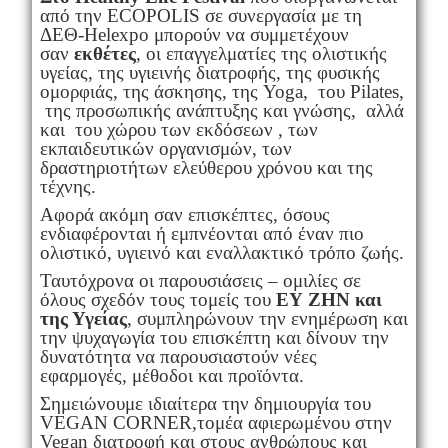
από την ECOPOLIS σε συνεργασία με τη
ΔΕΘ-Helexpo μπορούν να συμμετέχουν
σαν
εκθέτες
, οι επαγγελματίες της ολιστικής
υγείας, της υγιεινής διατροφής, της φυσικής
ομορφιάς, της άσκησης, της Yoga, του Pilates,
της προσωπικής ανάπτυξης και γνώσης, αλλά
και του χώρου των εκδόσεων , των
εκπαιδευτικών οργανισμών, των
δραστηριοτήτων ελεύθερου χρόνου και της
τέχνης.
Αφορά ακόμη σαν επισκέπτες, όσους
ενδιαφέρονται ή εμπνέονται από έναν πιο
ολιστικό, υγιεινό και εναλλακτικό τρόπο ζωής.
Ταυτόχρονα οι παρουσιάσεις – ομιλίες σε
όλους σχεδόν τους τομείς του
ΕΥ ΖΗΝ και
της Υγείας
, συμπληρώνουν την ενημέρωση και
την ψυχαγωγία του επισκέπτη και δίνουν την
δυνατότητα να παρουσιαστούν νέες
εφαρμογές, μέθοδοι και προϊόντα.
Σημειώνουμε ιδιαίτερα την δημιουργία του
VEGAN CORNER,τομέα αφιερωμένου στην
Vegan διατροφή και στους ανθρώπους και