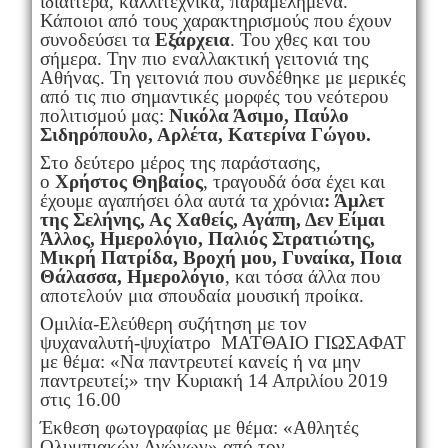
ιδιαίτερα, καλλιτεχνικά, παραμελημένα.
Κάποιοι από τους χαρακτηρισμούς που έχουν
συνοδεύσει τα
Εξάρχεια
. Του χθες και του
σήμερα. Την πιο εναλλακτική γειτονιά της
Αθήνας. Τη γειτονιά που συνδέθηκε με μερικές
από τις πιο σημαντικές μορφές του νεότερου
πολιτισμού μας:
Νικόλα Άσιμο, Παύλο
Σιδηρόπουλο, Αρλέτα, Κατερίνα
Γώγου.
Στο δεύτερο μέρος της παράστασης,
ο
Χρήστος Θηβαίος
, τραγουδά όσα έχει και
έχουμε αγαπήσει όλα αυτά τα χρόνια
: Άμλετ
της Σελήνης, Ας Χαθείς, Αγάπη, Δεν Είμαι
Άλλος, Ημερολόγιο, Παλιός Στρατιώτης,
Μικρή Πατρίδα, Βροχή μου, Γυναίκα, Ποια
Θάλασσα, Ημερολόγιο
, και τόσα άλλα που
αποτελούν μια σπουδαία μουσική προίκα.
Ομιλία-Ελεύθερη συζήτηση με τον
ψυχαναλυτή-ψυχίατρο ΜΑΤΘΑΙΟ ΓΙΩΣΑΦΑΤ
με θέμα: «Να παντρευτεί κανείς ή να μην
παντρευτεί;» την Κυριακή 14 Απριλίου 2019
στις 16.00
Έκθεση φωτογραφίας με θέμα: «Αθλητές
Ολυμπιακών Αγώνων» από τον