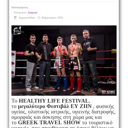
Λεπτομέρειες
Κατηγορία:
Διάφορα
Δημοσιεύθηκε : 21 Φεβρουαρίου 2020
Το
HEALTHY
LIFE
FESTIVAL
,
το
μεγαλύτερο Φεστιβάλ ΕΥ ΖΗΝ
, φυσικής
υγείας, ολιστικής ιατρικής, υγιεινής διατροφής,
ομορφιάς και άσκησης στη χώρα μας και
το
GREEK
TRAVEL
SHOW
το τουριστικό
γεγονός, που απευθύνεται σε όσους θέλουν να