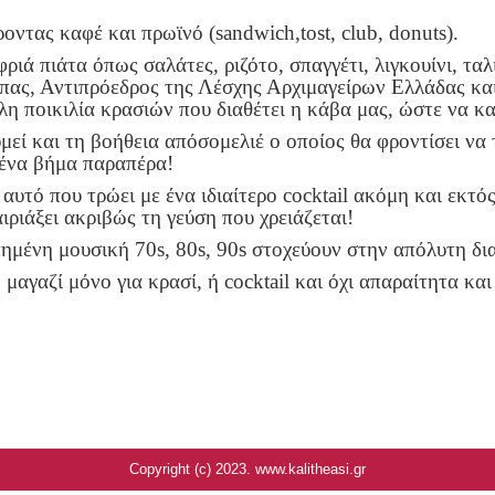
ροντας καφέ και πρωϊνό (
sandwich
,
tost
,
club
,
donuts
).
ριά πιάτα όπως σαλάτες, ριζότο, σπαγγέτι, λιγκουίνι, ταλ
μπας, Αντιπρόεδρος της Λέσχης Αρχιμαγείρων Ελλάδας και
λη ποικιλία κρασιών που διαθέτει η κάβα μας, ώστε να 
υμεί και τη βοήθεια απόσομελιέ ο οποίος θα φροντίσει να 
 ένα βήμα παραπέρα!
 αυτό που τρώει με ένα ιδιαίτερο
cocktail
ακόμη και εκτός 
ιριάξει ακριβώς τη γεύση που χρειάζεται!
πημένη μουσική 70
s
, 80
s
, 90
s
στοχεύουν στην απόλυτη δι
 μαγαζί μόνο για κρασί, ή
cocktail
και όχι απαραίτητα και
Copyright (c) 2023. www.kalitheasi.gr