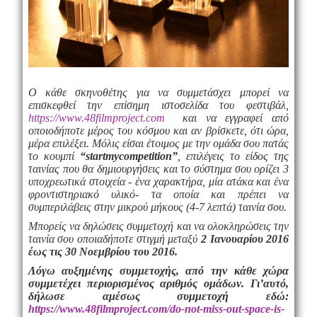
Ο κάθε σκηνοθέτης για να συμμετάσχει μπορεί να
επισκεφθεί την επίσημη ιστοσελίδα του φεστιβάλ,
https://www.48filmproject.com
και να εγγραφεί από
οποιοδήποτε μέρος του κόσμου και αν βρίσκετε, ότι ώρα,
μέρα επιλέξει. Μόλις είσαι έτοιμος με την ομάδα σου πατάς
το κουμπί
“
start
my
competition
”
, επιλέγεις το είδος της
ταινίας που θα δημιουργήσεις και το σύστημα σου ορίζει 3
υποχρεωτικά στοιχεία - ένα χαρακτήρα, μία ατάκα και ένα
φροντιστηριακό υλικό- τα οποία και πρέπει να
συμπεριλάβεις στην μικρού μήκους (4-7 λεπτά) ταινία σου.
Μπορείς να δηλώσεις συμμετοχή και να ολοκληρώσεις την
ταινία σου οποιαδήποτε στιγμή μεταξύ
2 Ιανουαρίου 2016
έως τις 30 Νοεμβρίου του 2016.
Λόγω αυξημένης συμμετοχής, από την κάθε χώρα
συμμετέχει περιορισμένος αριθμός ομάδων. Γι’αυτό,
δήλωσε αμέσως συμμετοχή εδώ:
https://www.48filmproject.com/do-not-miss-out-space-is-