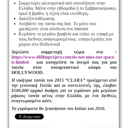
Συμμετοχές ηλεκτρονικά από οπουδήποτε στην
Ελλάδα. Μέσα στην εβδομάδα ή το Σαββατοκύριακο,
πρωί ή βράδυ, η τέχνη είναι ελεύθερη..
Διαλέξτε
το
θέμα
σας
Ανεβάστε την ταινία σας
line
. Το μόνο που
χρειάζεστε είναι σύνδεση στο
Internet
Κερδίστε το μεγάλο βραβείο και ελάτε σε επαφή με
τους διεθνώς αναγνωρισμένους επαγγελματίες του
χώρου στο
Hollywood
Δηλώστε συμμετοχή τώρα στο :
https://www.48filmproject.com/do-not-miss-out-space-
is-limited
και κυνηγείστε το όνειρό σας για μια
ταινία στον συναρπαστικό κόσμο του
HOLLYWOOD
.
Η νικήτρια ταινία του 2015 “
CLARA
” προέρχεται από
την γειτονική Ιταλία και οι συντελεστές της, έλαβαν
$100,000 αρχικό
budget
, για να γυρίσουν μία μεγάλου
μήκους ταινία φέτος στην Ελλάδα, με ένα διεθνώς
αναγνωρισμένο κάστ.
Τα γυρίσματα θα ξεκινήσουν τον Ιούλιο του 2016.