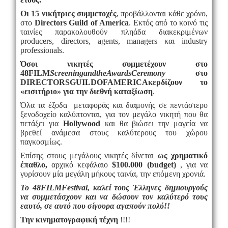
Οι 15 νικήτριες συμμετοχές
, προβάλλονται κάθε χρόνο,
στο
Directors Guild of America
. Εκτός από το κοινό τις
ταινίες παρακολουθούν πληάδα διακεκριμένων
producers
, directors, agents, managers και industry
professionals.
Όσοι νικητές συμμετέχουν στο
48
FILM
Screening
and
the
Awards
Ceremony
στο
DIRECTORS
GUILD
OF
AMERICA
κερδίζουν το
«εισιτήριο» για την διεθνή καταξίωση
.
Όλα τα έξοδα μεταφοράς και διαμονής σε πεντάστερο
ξενοδοχείο καλύπτονται, για τον μεγάλο νικητή που θα
πετάξει για
Hollywood
και θα βιώσει την μαγεία να
βρεθεί ανάμεσα στους καλύτερους του χώρου
παγκοσμίως.
Επίσης στους μεγάλους νικητές δίνεται
ως χρηματικό
έπαθλο,
αρχικό κεφάλαιο
$100.000 (
budget
)
, για να
γυρίσουν μία μεγάλη μήκους ταινία, την επόμενη χρονιά.
Το 48
FILM
Festival
, καλεί τους Έλληνες δημιουργούς
να συμμετάσχουν και να δώσουν τον καλύτερό τους
εαυτό, σε αυτό που σίγουρα αγαπούν πολύ!!
Την κινηματογραφική τέχνη
!!!!