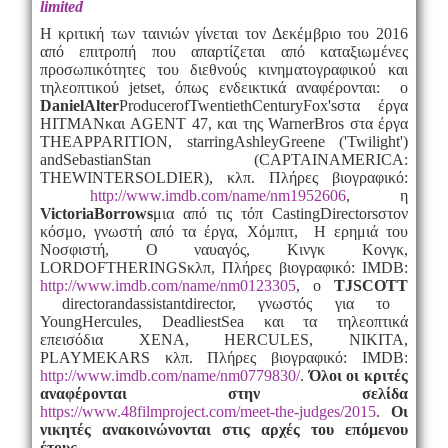
limited
Η κριτική των ταινιών γίνεται τον Δεκέμβριο του 2016
από επιτροπή που απαρτίζεται από καταξιωμένες
προσωπικότητες του διεθνούς κινηματογραφικού και
τηλεοπτικού
jet
set
, όπως ενδεικτικά αναφέρονται: ο
Daniel
Alter
Producer
of
Twentieth
Century
Fox
'
s
στα έργα
HITMAN
και
AGENT
47, και της
Warner
Bros
στα έργα
THE
APPARITION
,
starring
Ashley
Greene
('
Twilight
')
and
Sebastian
Stan
(
CAPTAIN
AMERICA
:
THE
WINTER
SOLDIER
), κλπ. Πλήρες βιογραφικό:
http://www.imdb.com/name/nm1952606
, η
Victoria
Borrows
μια από τις τόπ
Casting
Directors
στον
κόσμο, γνωστή από τα έργα, Χόμπιτ, Η ερημιά του
Νοσφιστή, Ο ναυαγός, Κινγκ Κονγκ,
LORD
OF
THE
RINGS
κλπ, Πλήρες βιογραφικό:
IMDB
:
http://www.imdb.com/name/nm0123305
, ο
TJ
SCOTT
director
and
assistant
director
, γνωστός για το
Young
Hercules
,
Deadliest
Sea
και τα τηλεοπτικά
επεισόδια
XENA
,
HERCULES
,
NIKITA
,
PLAYMEKARS
κλπ. Πλήρες βιογραφικό:
IMDB
:
http://www.imdb.com/name/nm0779830/
.
Όλοι οι κριτές
αναφέρονται στην σελίδα
https://www.48filmproject.com/meet-the-judges/2015
.
Οι
νικητές ανακοινώνονται στις αρχές του επόμενου
έτους.