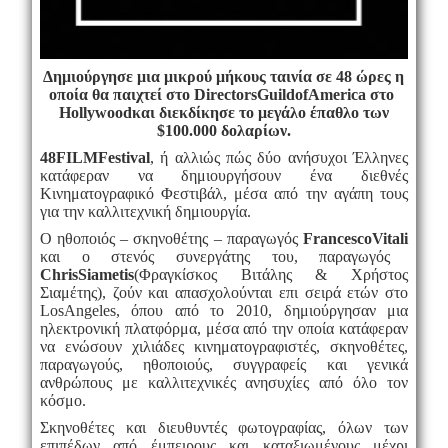
Δημιούργησε μια μικρού μήκους ταινία σε 48 ώρες η
οποία θα παιχτεί στο
Directors
Guild
of
America
στο
Hollywood
και διεκδίκησε το μεγάλο έπαθλο των
$100.000 δολαρίων.
48
FILM
Festival
, ή αλλιώς πώς δύο ανήσυχοι Έλληνες
κατάφεραν να δημιουργήσουν ένα διεθνές
Κινηματογραφικό Φεστιβάλ, μέσα από την αγάπη τους
για την καλλιτεχνική δημιουργία.
O
ηθοποιός – σκηνοθέτης – παραγωγός
Francesco
Vitali
και ο στενός συνεργάτης του, παραγωγός
Chris
Siametis
(Φραγκίσκος Βιτάλης & Χρήστος
Σιαμέτης), ζούν και απασχολούνται επι σειρά ετών στο
Los
Angeles
, όπου από το 2010, δημιούργησαν μια
ηλεκτρονική πλατφόρμα, μέσα από την οποία κατάφεραν
να ενώσουν χιλιάδες κινηματογραφιστές, σκηνοθέτες,
παραγωγούς, ηθοποιούς, συγγραφείς και γενικά
ανθρώπους με καλλιτεχνικές ανησυχίες από όλο τον
κόσμο.
Σκηνοθέτες και διευθυντές φωτογραφίας, όλων των
επιπέδων από έμπειρους και καταξιωμένους μέχρι