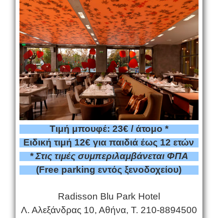
Τιμή μπουφέ: 23€ / άτομο *
Ειδική τιμή 12€ για παιδιά έως 12 ετών
* Στις τιμές συμπεριλαμβάνεται ΦΠΑ
(
Free parking εντ
ός ξενοδοχείου)
Radisson Blu Park Hotel
Λ. Αλεξάνδρας 10, Αθήνα
,
Τ. 210-8894500