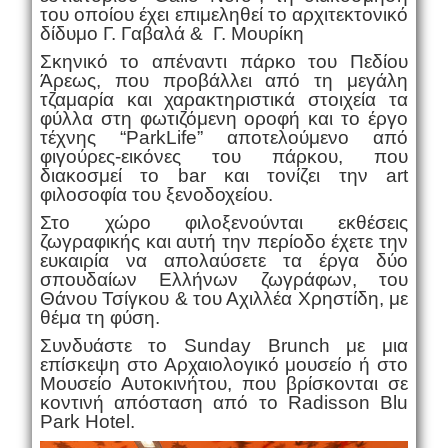
του οποίου έχει επιμεληθεί το αρχιτεκτονικό
δίδυμο Γ. Γαβαλά & Γ. Μουρίκη
Σκηνικό το απέναντι πάρκο του Πεδίου
Άρεως, που προβάλλει από τη μεγάλη
τζαμαρία και χαρακτηριστικά στοιχεία τα
φύλλα στη φωτιζόμενη οροφή και το έργο
τέχνης “
Park
Life
” αποτελούμενο από
φιγούρες-εικόνες του πάρκου, που
διακοσμεί το
bar
και τονίζει την
art
φιλοσοφία του ξενοδοχείου.
Στο χώρο φιλοξενούνται εκθέσεις
ζωγραφικής και αυτή την περίοδο έχετε την
ευκαιρία να απολαύσετε τα έργα δύο
σπουδαίων Ελλήνων ζωγράφων, του
Θάνου Τσίγκου & του Αχιλλέα Χρηστίδη, με
θέμα τη φύση.
Συνδυάστε το Sunday Brunch με μια
επίσκεψη στο Αρχαιολογικό μουσείο ή στο
Μουσείο Αυτοκινήτου, που βρίσκονται σε
κοντινή απόσταση από το Radisson Blu
Park Hotel.