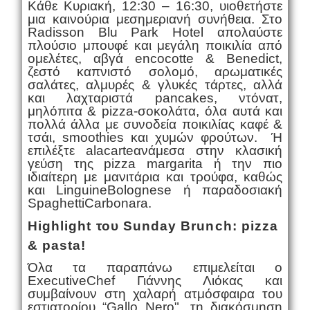
Κάθε Κυριακή, 12:30 – 16:30, υιοθετήστε
μια καινούρια μεσημεριανή συνήθεια. Στο
Radisson Blu Park Hotel απολαύστε
πλούσιο μπουφέ και μεγάλη ποικιλία από
ομελέτες, αβγά
en
cocotte
&
Benedict
,
ζεστό καπνιστό σολομό, αρωματικές
σαλάτες, αλμυρές & γλυκές τάρτες, αλλά
και λαχταριστά pancakes, ντόνατ,
μηλόπιτα &
pizza
-σοκολάτα, όλα αυτά και
πολλά άλλα με συνοδεία ποικιλίας καφέ &
τσάι,
smoothies
και χυμών φρούτων. Ή
επιλέξτε
a
la
carte
ανάμεσα στην κλασική
γεύση της pizza margarita ή την πιο
ιδιαίτερη με μανιτάρια και τρούφα, καθώς
και
L
ing
uine
Bolognese
ή παραδοσιακή
Spaghetti
C
arbonara.
Highlight
του
Sunday Brunch: pizza
& pasta!
Όλα τα παραπάνω επιμελείται ο
Executive
C
hef Γιάννης Λιόκας και
συμβαίνουν στη χαλαρή ατμόσφαιρα του
εστιατορίου “Gallo
Nero
", τη διακόσμηση