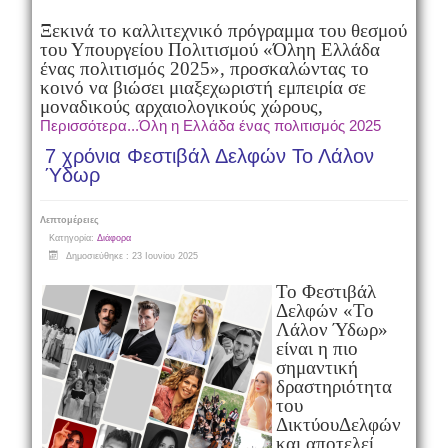
Ξεκινά το καλλιτεχνικό πρόγραμμα του θεσμού
του Υπουργείου Πολιτισμού «Όλη
η Ελλάδα
ένας πολιτισμός 2025», προσκαλώντας το
κοινό να βιώσει μια
ξεχωριστή εμπειρία σε
μοναδικούς αρχαιολογικούς χώρους,
Περισσότερα...Όλη η Ελλάδα ένας πολιτισμός 2025
7 χρόνια Φεστιβάλ Δελφών Το Λάλον
Ύδωρ
Λεπτομέρειες
Κατηγορία:
Διάφορα
Δημοσιεύθηκε : 23 Ιουνίου 2025
Το Φεστιβάλ
Δελφών «Το
Λάλον Ύδωρ»
είναι η πιο
σημαντική
δραστηριότητα
του
Δικτύου
Δελφών
και αποτελεί