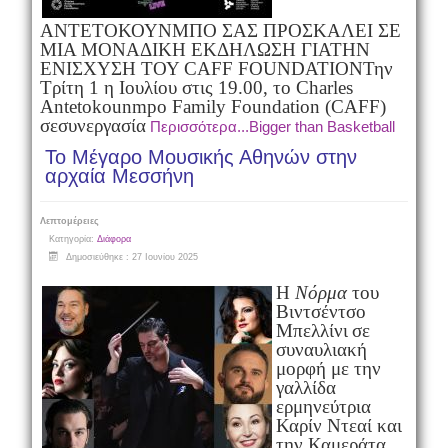
ΑΝΤΕΤΟΚΟΥΝΜΠΟ ΣΑΣ ΠΡΟΣΚΑΛΕΙ ΣΕ
ΜΙΑ ΜΟΝΑΔΙΚΗ ΕΚΔΗΛΩΣΗ ΓΙΑ
ΤΗΝ
ΕΝΙΣΧΥΣΗ ΤΟΥ CAFF FOUNDATION
Την
Τρίτη 1 η Ιουλίου στις 19.00, το Charles
Antetokounmpo Family Foundation (CAFF)
σε
συνεργασία
Περισσότερα...Bigger than Basketball
Το Μέγαρο Μουσικής Αθηνών στην
αρχαία Μεσσήνη
Λεπτομέρειες
Κατηγορία:
Διάφορα
Δημοσιεύθηκε : 27 Ιουνίου 2025
Η
Nόρμα
του
Βιντσέντσο
Μπελλίνι
σε
συναυλιακή
μορφή με την
γαλλίδα
ερμηνεύτρια
Καρίν Ντεαί
και
την Καμεράτα