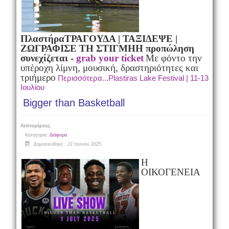
Πλαστήρα
ΤΡΑΓΟΥΔΑ | ΤΑΞΙΔΕΨΕ |
ΖΩΓΡΑΦΙΣΕ ΤΗ ΣΤΙΓΜΗΗ προπώληση
συνεχίζεται -
grab your ticket
Με φόντο την
υπέροχη λίμνη, μουσική, δραστηριότητες και
τριήμερο
Περισσότερα...Plastiras Lake Festival | 11-13
Ιουλίου
Bigger than Basketball
Λεπτομέρειες
Κατηγορία:
Διάφορα
Δημοσιεύθηκε : 22 Ιουνίου 2025
Η
ΟΙΚΟΓΕΝΕΙΑ