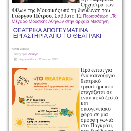
Ορχήστρα των
Φίλων της Μουσικής
υπό τη διεύθυνση του
Γιώργου Πέτρου.
Σάββατο 12
Περισσότερα...Το
Μέγαρο Μουσικής Αθηνών στην αρχαία Μεσσήνη
ΘΕΑΤΡΙΚΑ ΑΠΟΓΕΥΜΑΤΙΝΑ
ΕΡΓΑΣΤΗΡΙΑ ΑΠΟ ΤΟ ΘΕΑΤΡΑΚΙ
Λεπτομέρειες
Κατηγορία:
Διάφορα
Δημοσιεύθηκε : 22 Ιουνίου 2025
Πρόκειται για
ένα καινούργιο
θεατρικό
εργαστήρι που
στεγάζεται σε
έναν πολύ ζεστό
και
οικογενειακό
χώρο σε μια
όμορφη γωνιά
στο Παγκράτι,
στη διεύθυνση