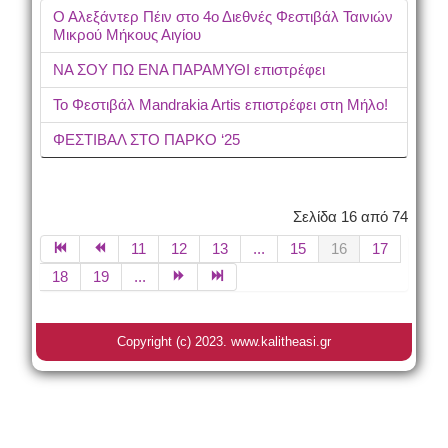
Ο Αλεξάντερ Πέιν στο 4ο Διεθνές Φεστιβάλ Ταινιών
Μικρού Μήκους Αιγίου
ΝΑ ΣΟΥ ΠΩ ΕΝΑ ΠΑΡΑΜΥΘΙ επιστρέφει
Το Φεστιβάλ Mandrakia Artis επιστρέφει στη Μήλο!
ΦΕΣΤΙΒΑΛ ΣΤΟ ΠΑΡΚΟ ‘25
Σελίδα 16 από 74
11
12
13
...
15
16
17
18
19
...
Copyright (c) 2023. www.kalitheasi.gr