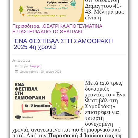
Δαμαγήτου 41-
43.
Μέλημά μας
είναι η
Περισσότερα...ΘΕΑΤΡΙΚΑ ΑΠΟΓΕΥΜΑΤΙΝΑ
ΕΡΓΑΣΤΗΡΙΑ ΑΠΟ ΤΟ ΘΕΑΤΡΑΚΙ
ΈΝΑ ΦΕΣΤΙΒΑΛ ΣΤΗ ΣΑΜΟΘΡΑΚΗ
2025 4η χρονιά
Λεπτομέρειες
Κατηγορία:
Διάφορα
Δημοσιεύθηκε : 25 Ιουνίου 2025
Μετά από τρεις
δυναμικές
χρονιές, το «Ένα
Φεστιβάλ στη
Σαμοθράκη»
επιστρέφει για
τέταρτη
συνεχόμενη
χρονιά, ανανεωμένο και πιο δημιουργικό από
ποτέ. Από την
Παρασκευή 4 Ιουλίου έως τη