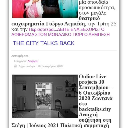
μία σπουδαία
προσωπικότητα,
στον μεγάλο
θεατρικό
επιχειρηματία Γιώργο Λεμπέση
, την Τρίτη 25
και την
Περισσότερα...ΔΕΙΤΕ ΕΝΑ ΞΕΧΩΡΙΣΤΟ
ΑΦΙΕΡΩΜΑ ΣΤΟΝ ΜΟΝΑΔΙΚΟ ΓΙΩΡΓΟ ΛΕΜΠΕΣΗ
THE CITY TALKS BACK
Λεπτομέρειες
Κατηγορία:
Διάφορα
Δημοσιεύθηκε : 29 Σεπτεμβρίου 2020
Online Live
projects 30
Σεπτεμβρίου
–
6
Οκτωβρίου
2020
Ζωντανά
στο
backtalks
.
city
Ανοιχτή
συζήτηση στη
Στέγη | Ιούνιος 2021
Πολιτική συμμετοχή