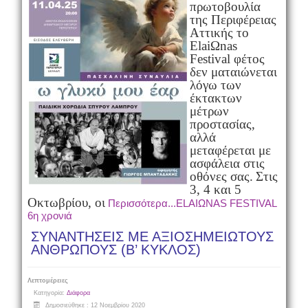
πρωτοβουλία
της Περιφέρειας
Αττικής το
ElaiΩnas
Festival φέτος
δεν ματαιώνεται
λόγω των
έκτακτων
μέτρων
προστασίας,
αλλά
μεταφέρεται με
ασφάλεια στις
οθόνες σας.
Στις
3, 4 και 5
Οκτωβρίου, οι
Περισσότερα...ELAIΩNAS FESTIVAL
6η χρονιά
ΣΥΝΑΝΤΗΣΕΙΣ ΜΕ ΑΞΙΟΣΗΜΕΙΩΤΟΥΣ
ΑΝΘΡΩΠΟΥΣ (Β’ ΚΥΚΛΟΣ)
Λεπτομέρειες
Κατηγορία:
Διάφορα
Δημοσιεύθηκε : 12 Νοεμβρίου 2020