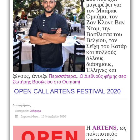
μαγειρέψει για
τον Μπάρακ
Ομπάμα, τον
Ζαν Κλοντ Βαν
Νταμ,
την
Βασίλισσα του
Βελγίου,
τον
Σεϊχη του Κατάρ
και πολλούς
άλλους
διάσημους,
Έλληνες και
ξένους, άνοιξε
Περισσότερα...Ο Διεθνούς φήμης σεφ
Σωτήρης Βασιλείου στο Oumami
OPEN CALL ARTENS FESTIVAL 2020
Λεπτομέρειες
Κατηγορία:
Διάφορα
Δημοσιεύθηκε : 10 Νοεμβρίου 2020
Η
ARTENS,
ως
πολιτιστικός
οργανισμός