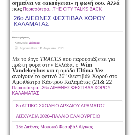
σημαίνει να «ακούγεται» η φωνή σου. Αλλά
πώς
Περισσότερα...THE CITY TALKS BACK
26ο ΔΙΕΘΝΕΣ ΦΕΣΤΙΒΑΛ ΧΟΡΟΥ
ΚΑΛΑΜΑΤΑΣ
Λεπτομέρειες
Κατηγορία:
Διάφορα
Δημοσιεύθηκε : 11 Αυγούστου 2020
Με το έργο
TRACES
που παρουσιάζεται για
πρώτη φορά στην Ελλάδα, ο
Wim
Vandekeybus
και η ομάδα
Ultima Vez
ο
ανοίγουν το φετινό 26
Φεστιβάλ Χορού στο
Aμφιθέατρο Κάστρου Καλαμάτας (21& 22
Περισσότερα...26ο ΔΙΕΘΝΕΣ ΦΕΣΤΙΒΑΛ ΧΟΡΟΥ
ΚΑΛΑΜΑΤΑΣ
8ο ΑΤΤΙΚΟ ΣΧΟΛΕΙΟ ΑΡΧΑΙΟΥ ΔΡΑΜΑΤΟΣ
ΑΙΣΧΥΛΕΙΑ 2020–ΠΑΛΑΙΟ ΕΛΑΙΟΥΡΓΕΙΟ
15ο Διεθνές Μουσικό Φεστιβάλ Αίγινας