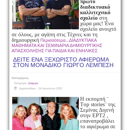
πρώτο
διαδικτυακό
καλλιτεχνικό
σχολείο
στη
χώρα μας! Ένα
σχολείο ανοιχτό
σε όλους, με αγάπη στις Τέχνες και τη
δημιουργική
Περισσότερα...ΔΙΑΔΥΚΤΙΑΚΑ
ΜΑΘΗΜΑΤΑ ΚΑΙ ΣΕΜΙΝΑΡΙΑ ΔΗΜΙΟΥΡΓΙΚΗΣ
ΑΠΑΣΧΟΛΗΣΗΣ ΓΙΑ ΠΑΙΔΙΑ ΚΑΙ ΕΝΗΛΙΚΕΣ
ΔΕΙΤΕ ΕΝΑ ΞΕΧΩΡΙΣΤΟ ΑΦΙΕΡΩΜΑ
ΣΤΟΝ ΜΟΝΑΔΙΚΟ ΓΙΩΡΓΟ ΛΕΜΠΕΣΗ
Λεπτομέρειες
Κατηγορία:
Διάφορα
Δημοσιεύθηκε : 24 Αυγούστου 2020
Η εκπομπή ¨
Τop stories¨ της
Σεμίνας Διγενή
στην ΕΡΤ2 ,
επαναπροβάλει
το αφιέρωμα σε