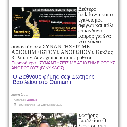
Δεύτερο
lockdown και ο
εγκλεισμός
σφίγγει και πάλι
επικίνδυνα.
Καιρός για ένα
νέο κύκλο
συναντήσεων.
ΣΥΝΑΝΤΗΣΕΙΣ ΜΕ
ΑΞΙΟΣΗΜΕΙΩΤΟΥΣ ΑΝΘΡΩΠΟΥΣ Κύκλος
β΄ λοιπόν.
Δεν έχουμε καμία πρόθεση
Περισσότερα...ΣΥΝΑΝΤΗΣΕΙΣ ΜΕ ΑΞΙΟΣΗΜΕΙΩΤΟΥΣ
ΑΝΘΡΩΠΟΥΣ (Β’ ΚΥΚΛΟΣ)
Ο Διεθνούς φήμης σεφ Σωτήρης
Βασιλείου στο Oumami
Λεπτομέρειες
Κατηγορία:
Διάφορα
Δημοσιεύθηκε : 15 Σεπτεμβρίου 2020
Σωτήρης
Βασιλείου-Ο
Σεφ που έχει