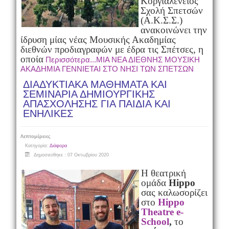
Κοργιαλένειος
Σχολή Σπετσών
(Α.Κ.Σ.Σ.)
ανακοινώνει την
ίδρυση μίας νέας Μουσικής Ακαδημίας
διεθνών προδιαγραφών με έδρα τις Σπέτσες, η
οποία
Περισσότερα...ΜΙΑ ΝΕΑ ΔΙΕΘΝΗΣ ΜΟΥΣΙΚΗ
ΑΚΑΔΗΜΙΑ ΓΕΝΝΙΕΤΑΙ ΣΤΟ ΝΗΣΙ ΤΩΝ ΣΠΕΤΣΩΝ
ΔΙΑΔΥΚΤΙΑΚΑ ΜΑΘΗΜΑΤΑ ΚΑΙ
ΣΕΜΙΝΑΡΙΑ ΔΗΜΙΟΥΡΓΙΚΗΣ
ΑΠΑΣΧΟΛΗΣΗΣ ΓΙΑ ΠΑΙΔΙΑ ΚΑΙ
ΕΝΗΛΙΚΕΣ
Λεπτομέρειες
Κατηγορία:
Διάφορα
Δημοσιεύθηκε : 07 Οκτωβρίου 2020
Η θεατρική
ομάδα
Hippo
σας καλωσορίζει
στο
Hippo
Theatre
e
-
School
,
το