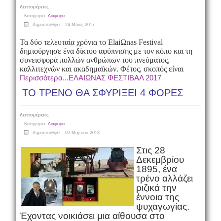
Λεπτομέρειες
Κατηγορία:
Διάφορα
Δημοσιεύθηκε : 24 Μαϊος 2017
Τα δύο τελευταία χρόνια το ElaiΩnas Festival
δημιούργησε ένα δίκτυο αφύπνισης με τον κόπο και τη
συνεισφορά πολλών ανθρώπων του πνεύματος,
καλλιτεχνών και ακαδημαϊκών. Φέτος, σκοπός είναι
Περισσότερα...ΕΛΑΙΩΝΑΣ ΦΕΣΤΙΒΑΛ 2017
ΤΟ ΤΡΕΝΟ ΘΑ ΣΦΥΡΙΞΕΙ 4 ΦΟΡΕΣ
Λεπτομέρειες
Κατηγορία:
Διάφορα
Δημοσιεύθηκε : 02 Μαρτίου 2018
Στις 28
Δεκεμβρίου
1895, ένα
τρένο αλλάζει
ριζικά την
έννοια της
ψυχαγωγίας.
Έχοντας νοικιάσει μια αίθουσα στο