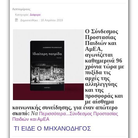
Λεπτομέρειες
Κατηγορία:
Διάφορα
Δημοσιεύθηκε : 18 Απριλίου 2019
Ο Σύνδεσμος
Προστασίας
Παιδιών και
Α
μΕΑ,
αγωνίζεται
καθημερινά 96
χρόνια τώρα με
πυξίδα τις
αρχές της
αλληλεγγύης
και της
προσφοράς και
με αίσθημα
κοινωνικής συνείδησης, για έναν απώτερο
σκοπό:
Να
Περισσότερα...Σύνδεσμος Προστασίας
Παιδιών και ΑμΕΑ
ΤΙ ΕΙΔΕ Ο ΜΗΧΑΝΟΔΗΓΟΣ