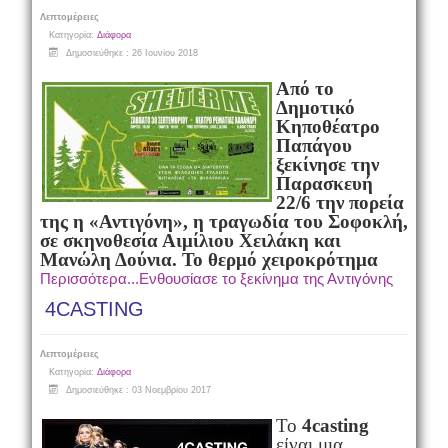
Λεπτομέρειες
Κατηγορία:
Διάφορα
Δημοσιεύθηκε : 26 Ιουνίου 2018
Από το
Δημοτικό
Κηποθέατρο
Παπάγου
ξεκίνησε την
Παρασκευή
22/6 την πορεία
της η «Αντιγόνη», η τραγωδία του Σοφοκλή,
σε σκηνοθεσία Αιμίλιου Χειλάκη και
Μανώλη Δούνια. Το θερμό χειροκρότημα
Περισσότερα...Ενθουσίασε το ξεκίνημα της Αντιγόνης
4CASTING
Λεπτομέρειες
Κατηγορία:
Διάφορα
Δημοσιεύθηκε : 03 Νοεμβρίου 2017
Το
4casting
είναι μια