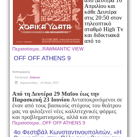
από Δευτέρα 16
Απριλίου και
κάθε Δευτέρα
στις 20:50 στον
τηλεοπτικό
σταθμό High Tv
και διδικτυακά
από το
Περισσότερα...RAWMANTIC VIEW
OFF OFF ATHENS 9
Λεπτομέρειες
Κατηγορία:
Διάφορα
Δημοσιεύθηκε : 24 Μαϊος 2017
Από τη Δευτέρα
29 Μαΐου
έως την
Παρασκευή
23 Ιουνίου
Ανταποκρινόμενοι σε
έναν από τους βασικούς στόχους του θεάτρου
μας να φιλοξενεί νέες καλλιτεχνικές φόρμες
και προβληματισμούς, αλλά και στην
Περισσότερα...OFF OFF ATHENS 9
4ο Φεστιβάλ Κωνσταντινουπολιτών, «Η