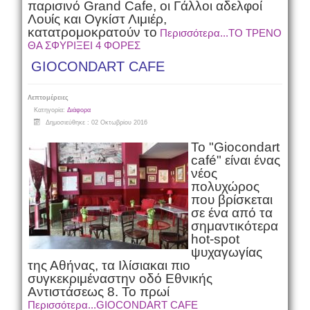
παρισινό Grand Cafe, οι Γάλλοι αδελφοί
Λουίς και Ογκίστ Λιμιέρ,
κατατρομοκρατούν το
Περισσότερα...ΤΟ ΤΡΕΝΟ
ΘΑ ΣΦΥΡΙΞΕΙ 4 ΦΟΡΕΣ
GIOCONDART CAFE
Λεπτομέρειες
Κατηγορία:
Διάφορα
Δημοσιεύθηκε : 02 Οκτωβρίου 2016
Το "
Giocondart
café"
είναι ένας
νέος
πολυχώρος
που βρίσκεται
σε ένα από τα
σημαντικότερα
hot-spot
ψυχαγωγίας
της Αθήνας, τα Ιλίσιακαι πιο
συγκεκριμέναστην οδό Εθνικής
Αντιστάσεως 8. Το πρωί
Περισσότερα...GIOCONDART CAFE