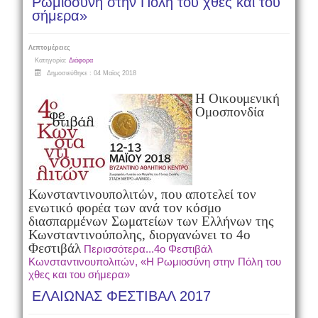
Ρωμιοσύνη στην Πόλη του χθες και του
σήμερα»
Λεπτομέρειες
Κατηγορία:
Διάφορα
Δημοσιεύθηκε : 04 Μαϊος 2018
Η Οικουμενική
Ομοσπονδία
Κωνσταντινουπολιτών, που αποτελεί τον
ενωτικό φορέα των ανά τον κόσμο
διασπαρμένων Σωματείων των Ελλήνων της
Κωνσταντινούπολης, διοργανώνει το 4ο
Φεστιβάλ
Περισσότερα...4ο Φεστιβάλ
Κωνσταντινουπολιτών, «Η Ρωμιοσύνη στην Πόλη του
χθες και του σήμερα»
ΕΛΑΙΩΝΑΣ ΦΕΣΤΙΒΑΛ 2017