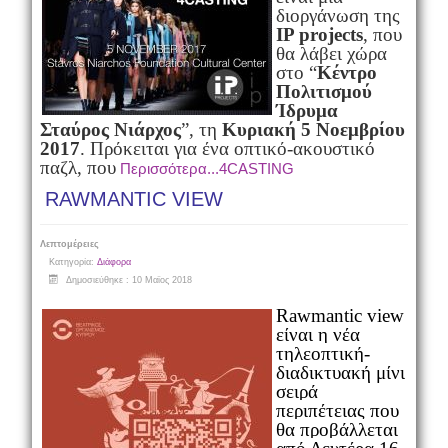
διοργάνωση της
ΙP projects
, που
θα λάβει χώρα
στο “
Κέντρο
Πολιτισμού
Ίδρυμα
Σταύρος Νιάρχος
”, τη
Κυριακή
5 Νοεμβρίου
2017
.
Πρόκειται για ένα οπτικό-ακουστικό
παζλ, που
Περισσότερα...4CASTING
RAWMANTIC VIEW
Λεπτομέρειες
Κατηγορία:
Διάφορα
Δημοσιεύθηκε : 10 Μαϊος 2018
Rawmantic view
είναι η νέα
τηλεοπτική-
διαδικτυακή μίνι
σειρά
περιπέτειας που
θα προβάλλεται