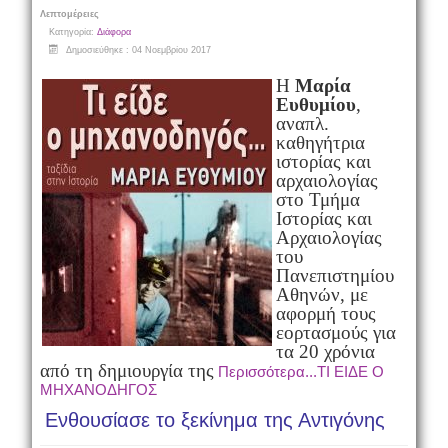
Λεπτομέρειες
Κατηγορία:
Διάφορα
Δημοσιεύθηκε : 04 Νοεμβρίου 2017
Η
Μαρία
Ευθυμίου
,
αναπλ.
καθηγήτρια
ιστορίας και
αρχαιολογίας
στο Τμήμα
Ιστορίας και
Αρχαιολογίας
του
Πανεπιστημίου
Αθηνών, με
αφορμή τους
εορτασμούς για
τα 20 χρόνια
από τη δημιουργία της
Περισσότερα...ΤΙ ΕΙΔΕ Ο
ΜΗΧΑΝΟΔΗΓΟΣ
Ενθουσίασε το ξεκίνημα της Αντιγόνης