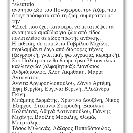
τελευταίο
ανάπηρο ζώο του Πολυχώρου, τον Αζόρ, που
έφυγε πρόσφατα από τη ζωή, συμπράττει με
την
+2feet, που έχει καταφέρει να μετατρέψει τα
αναπηρικά αμαξίδια για ζώα από είδος
πολυτελείας σε είδος πρώτης ανάγκης.
Η έκθεση, σε επιμέλεια Γαβρίλου Μιχάλη,
περιλαμβάνει έργα από διάφορες τέχνες
(ζωγραφική, γλυπτική, φωτογραφία, κεραμική).
Στο Πολύτροπον θα δούμε έργα 38 συνολικά
καλλιτεχνών (αλφαβητικά): Διονύσιος
Ανδριόπουλος, Χλόη Ακριθάκη, Μαρία
Αντωνάτου,
Αννίτα Αργυροηλιοπούλου, Ζάννα Αρτέμη,
Έφη Βεργίδη, Ευγενία Βερελή, Αλεξάνδρα
Γκίνη,
Μπάμπης Δερμάτης, Χριστίνα Δουζένη, Νίκος
Έξαρχος, Στεφανία Ζουρούδη, Βασιλική
Κολιπέτσα, Αθηνά Λατινοπούλου, Γιάννης
Μιχάλης, Βασίλης Μόραλης, Θωμάς
Μπερτόλης,
Τάσος Μυλωνάς, Λάζαρος Παπαδόπουλος,