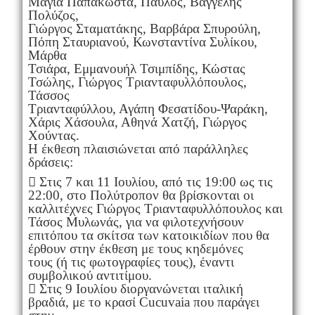
Μάγια Παπακώστα, Παύλος, Βαγγέλης
Πολύζος,
Γιώργος Σταματάκης, Βαρβάρα Σπυρούλη,
Πόπη Σταυριανού, Κωνσταντίνα Συλίκου,
Μάρθα
Τσιάρα, Εμμανουήλ Τσιμπίδης, Κώστας
Τσώλης, Γιώργος Τριανταφυλλόπουλος,
Τάσσος
Τριανταφύλλου, Αγάπη Φεσατίδου-Ψαράκη,
Χάρις Χάσουλα, Αθηνά Χατζή, Γιώργος
Χούντας.
Η έκθεση πλαισιώνεται από παράλληλες
δράσεις:
 Στις 7 και 11 Ιουλίου, από τις 19:00 ως τις
22:00, στο Πολύτροπον θα βρίσκονται οι
καλλιτέχνες Γιώργος Τριανταφυλλόπουλος και
Τάσος Μυλωνάς, για να φιλοτεχνήσουν
επιτόπου τα σκίτσα των κατοικιδίων που θα
έρθουν στην έκθεση με τους κηδεμόνες
τους (ή τις φωτογραφίες τους), έναντι
συμβολικού αντιτίμου.
 Στις 9 Ιουλίου διοργανώνεται ιταλική
βραδιά, με το κρασί Cucuvaia που παράγει