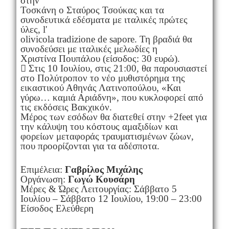
στην
Τοσκάνη ο Σταύρος Τσούκας και τα
συνοδευτικά εδέσματα με ιταλικές πρώτες
ύλες, l'
olivicola tradizione de sapore. Τη βραδιά θα
συνοδεύσει με ιταλικές μελωδίες η
Χριστίνα Πουπάλου (είσοδος: 30 ευρώ).
 Στις 10 Ιουλίου, στις 21:00, θα παρουσιαστεί
στο Πολύτροπον το νέο μυθιστόρημα της
εικαστικού Αθηνάς Λατινοπούλου, «Και
γύρω… καμιά Αριάδνη», που κυκλοφορεί από
τις εκδόσεις Βακχικόν.
Μέρος των εσόδων θα διατεθεί στην +2feet για
την κάλυψη του κόστους αμαξιδίων και
φορείων μεταφοράς τραυματισμένων ζώων,
που προορίζονται για τα αδέσποτα.
Επιμέλεια:
Γαβρίλος Μιχάλης
Οργάνωση:
Γωγώ Κουσάρη
Μέρες & Ώρες Λειτουργίας: Σάββατο 5
Ιουλίου – Σάββατο 12 Ιουλίου, 19:00 – 23:00
Είσοδος Ελεύθερη