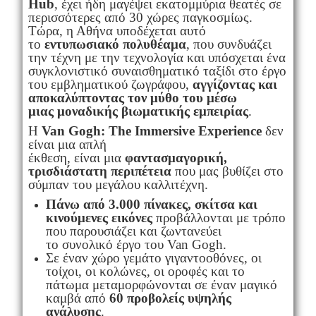
Hub
, έχει ήδη μαγέψει εκατομμύρια θεατές σε
περισσότερες από 30 χώρες παγκοσμίως.
Τώρα, η Αθήνα υποδέχεται αυτό
το
εντυπωσιακό πολυθέαμα
, που συνδυάζει
την τέχνη με την τεχνολογία και υπόσχεται ένα
συγκλονιστικό συναισθηματικό ταξίδι στο έργο
του εμβληματικού ζωγράφου,
αγγίζοντας και
αποκαλύπτοντας τον μύθο του μέσω
μιας
μοναδική
ς
βιωματικής
εμπειρία
ς
.
Η
Van Gogh: The Immersive Experience
δεν
είναι μια απλή
έκθεση, είναι μια
φαντασμαγορική,
τρισδιάστατη περιπέτεια
που μας βυθίζει στο
σύμπαν του μεγάλου καλλιτέχνη.
Πάνω από 3.000 πίνακες, σκίτσα και
κινούμενες εικόνες
προβάλλονται με τρόπο
που παρουσιάζει και ζωντανεύει
το συνολικό έργο του Van Gogh.
Σε έναν χώρο γεμάτο γιγαντοοθόνες, οι
τοίχοι, οι κολώνες, οι οροφές και το
πάτωμα μεταμορφώνονται σε έναν μαγικό
καμβά από
60 προβολείς υψηλής
ανάλυσης
.