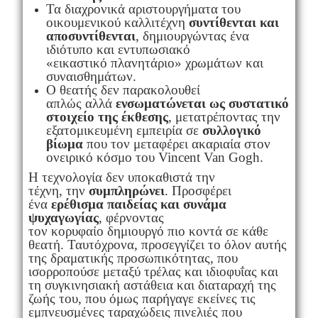
Τα διαχρονικά αριστουργήματα του
οικουμενικού καλλιτέχνη
συντίθενται και
αποσυντίθενται
, δημιουργώντας ένα
ιδιότυπο και εντυπωσιακό
«εικαστικό πλανητάριο» χρωμάτων και
συναισθημάτων.
Ο θεατής δεν παρακολουθεί
απλώς αλλά
ενσωματώνεται ως συστατικό
στοιχείο της έκθεσης
, μετατρέποντας την
εξατομικευμένη εμπειρία σε
συλλογικό
βίωμα
που τον μεταφέρει ακαριαία στον
ονειρικό κόσμο του Vincent Van Gogh.
Η τεχνολογία δεν υποκαθιστά την
τέχνη, την
συμπληρώνει
. Προσφέρει
ένα
ερέθισμα παιδείας και συνάμα
ψυχαγωγίας
, φέρνοντας
τον κορυφαίο δημιουργό πιο κοντά σε κάθε
θεατή. Ταυτόχρονα, προσεγγίζει το όλον αυτής
της δραματικής προσωπικότητας, που
ισορροπούσε μεταξύ τρέλας και ιδιοφυΐας και
τη συγκινησιακή αστάθεια και διαταραχή της
ζωής του, που όμως παρήγαγε εκείνες τις
εμπνευσμένες ταραχώδεις πινελιές που