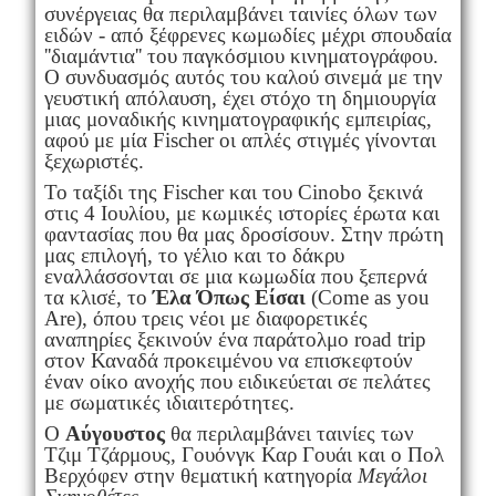
συνέργειας θα περιλαμβάνει ταινίες όλων των
ειδών - από ξέφρενες κωμωδίες μέχρι σπουδαία
''διαμάντια'' του παγκόσμιου κινηματογράφου.
Ο συνδυασμός αυτός του καλού σινεμά με την
γευστική απόλαυση, έχει στόχο τη δημιουργία
μιας μοναδικής κινηματογραφικής εμπειρίας,
αφού με μία Fischer οι απλές στιγμές γίνονται
ξεχωριστές.
Το ταξίδι της Fischer και του Cinobo ξεκινά
στις 4 Ιουλίου, με κωμικές ιστορίες έρωτα και
φαντασίας που θα μας δροσίσουν. Στην πρώτη
μας επιλογή, το γέλιο και το δάκρυ
εναλλάσσονται σε μια κωμωδία που ξεπερνά
τα κλισέ, το
Έλα Όπως Είσαι
(Come as you
Are), όπου τρεις νέοι με διαφορετικές
αναπηρίες ξεκινούν ένα παράτολμο road trip
στον Καναδά προκειμένου να επισκεφτούν
έναν οίκο ανοχής που ειδικεύεται σε πελάτες
με σωματικές ιδιαιτερότητες.
O
Αύγουστος
θα περιλαμβάνει ταινίες των
Τζιμ Τζάρμους, Γουόνγκ Καρ Γουάι και ο Πολ
Βερχόφεν στην θεματική κατηγορία
Μεγάλοι