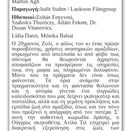
M
á
rton
Á
gh
Παραγωγή:
Judit
Stalter
/
Laokoon
Filmgroup
Ηθοποιοί:
Zolt
á
n
Fenyvesi
,
Szabolcs
Thur
ó
czy
, Á
d
á
m
Fekete
,
Dr
.
Dusan
Vitanovics
,
L
í
dia
Danis
,
M
ó
nika
Balsai
Ο 20χρονος Ζολί, ο φίλος του
κι ένας πρώην
πυροσβέστης, χρήστες αναπηρικών αμαξιδίων,
σπρωγμένοι από απελπισία κι από φόβο πως
σύντομα θα θεωρούνται άχρηστοι,
αποφασίζουν να προσφέρουν τις υπηρεσίες
τους στη μαφία ως πληρωμένοι δολοφόνοι.
Μόνο που τα πράγματα δεν είναι όπως
φαίνονται. Τα όρια ανάμεσα στην
πραγματικότητα και τη φαντασία θολώνουν
και η ιστορία γίνεται ένα ιλιγγιώδες
καλειδοσκόπιο που μας δείχνει γκάνγκστερ και
πιστολίδια, αλλά και τη γεμάτη προκλήσεις και
εμπόδια ζωή στο αμαξίδιο, όπως και τον πόνο
που προξενεί η απόρριψη από τον πατέρα. Σ’
αυτή την αυθεντική κωμωδία δράσης, ο
Ούγγρος σκηνοθέτης Ατίλα Τιλ επιχειρεί μια
διακριτική εξερεύνηση στις ζωές των