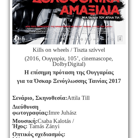
Kills on wheels / Tiszta szívvel
(2016, Ουγγαρία, 105’,
cinemascope
,
DolbyDigital
)
Η επίσημη πρόταση της Ουγγαρίας
για τα Όσκαρ Ξενόγλωσσης Ταινίας 2017
Σενάριο, Σκηνοθεσία:
Attila
Till
Διεύθυνση
φωτογραφίας:
Imre
Juh
á
sz
Μουσική:
Csaba
Kalot
á
s
/
Ήχος:
Tam
á
s
Z
á
nyi
Οπτικός σχεδιασμός: