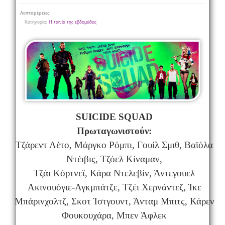
Λεπτομέρειες
Κατηγορία:
Η ταινία της εβδομάδας
SUICIDE SQUAD
Πρωταγωνιστούν:
Τζάρεντ Λέτο, Μάργκο Ρόμπι, Γουίλ Σμιθ, Βαϊόλα
Ντέιβις, Τζόελ Κίναμαν,
Τζάι Κόρτνεϊ, Κάρα Ντελεβίν, Άντεγουελ
Ακινουόγιε-Αγκμπάτζε, Τζέι Χερνάντεζ, Ίκε
Μπάρινχολτζ, Σκοτ Ίστγουντ, Άνταμ Μπιτς, Κάρεν
Φουκουχάρα, Μπεν Άφλεκ