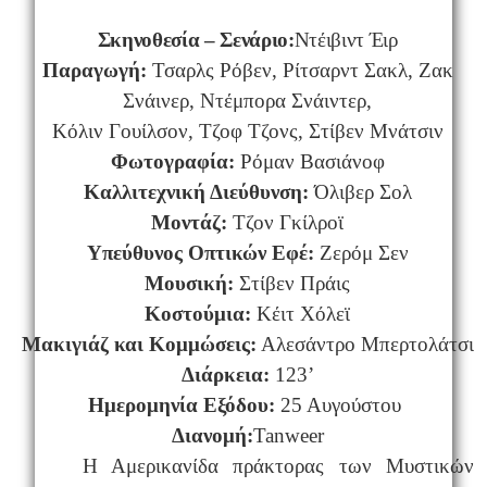
Σκηνοθεσία – Σενάριο:
Ντέιβιντ Έιρ
Παραγωγή:
Τσαρλς Ρόβεν, Ρίτσαρντ Σακλ, Ζακ
Σνάινερ, Ντέμπορα Σνάιντερ,
Κόλιν Γουίλσον, Τζοφ Τζονς, Στίβεν Μνάτσιν
Φωτογραφία:
Ρόμαν Βασιάνοφ
Καλλιτεχνική Διεύθυνση:
Όλιβερ Σολ
Μοντάζ:
Τζον Γκίλροϊ
Υπεύθυνος Οπτικών Εφέ:
Ζερόμ Σεν
Μουσική:
Στίβεν Πράις
Κοστούμια:
Κέιτ Χόλεϊ
Μακιγιάζ και Κομμώσεις:
Αλεσάντρο Μπερτολάτσι
Διάρκεια:
123’
Ημερομηνία Εξόδου:
25 Αυγούστου
Διανομή:
Tanweer
Η Αμερικανίδα πράκτορας των Μυστικών