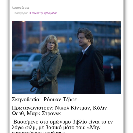
Λεπτομέρειες
Κατηγορία:
Η ταινία της εβδομάδας
Σκηνοθεσία: Ρόουαν Τζόφε
Πρωταγωνιστούν: Νικόλ Κίντμαν, Κόλιν
Φερθ, Μαρκ Στρονγκ
Βασισμένο στο ομώνυμο βιβλίο είναι το εν
λόγω φιλμ, με βασικό μότο του: «Μην
εμπιστεύεσαι κανέναν».