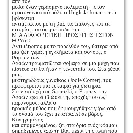
από τον
μύθο: έναν γερασμένο πολεμιστή – στον
πρωταγωνιστικό ρόλο ο Hugh Jackman - που
βρίσκεται
αντιμέτωπος με τη βία, τις επιλογές και τις
ιστορίες που άφησε πίσω του.
ΜΙΑ ΔΙΑΦΟΡΕΤΙΚΗ ΠΡΟΣΕΓΓΙΣΗ ΣΤΟΝ
ΘΡΥΛΟ
Αντιμέτωπος με το παρελθόν του, ύστερα από
μια ζωή γεμάτη εγκλήματα και φόνους, ο
Ρομπέν των
Δασών τραυματίζεται σοβαρά σε μια μάχη που
πίστευε ότι θα ήταν η τελευταία του. Στα χέρια
μιας
μυστηριώδους γυναίκας (Jodie Comer), του
προσφέρεται μια ευκαιρία για σωτηρία.
Στην εκδοχή του Sarnoski, ο Ρομπέν των
Δασών έχει επιβιώσει της εποχής του ως
παράνομος, αλλά ο
ηρωικός μύθος που δημιουργήθηκε γύρω από
το όνομά του έχει μετατραπεί σε βάρος.
Κυνηγημένος
και απομονωμένος, ζει στα όρια ενός κόσμου
σημαδεμένου από τη βία, μέχρι τη στιγμή που