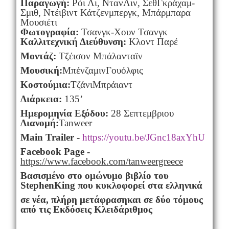
Παραγωγή:
Ρόι Λι, ΝτανΛιν, ΣεθΓκράχαμ-
Σμιθ, Ντέιβιντ Κάτζενμπεργκ, Μπάρμπαρα
Μουσιέτι
Φωτογραφία:
Τσανγκ-Χουν Τσανγκ
Καλλιτεχνική Διεύθυνση:
Κλοντ Παρέ
Μοντάζ:
Τζέισον Μπάλανταϊν
Μουσική:
ΜπένζαμινΓουόλφις
Κοστούμια:
ΤζάνιΜπράιαντ
Διάρκεια:
135’
Ημερομηνία Εξόδου:
28 Σεπτεμβριου
Διανομή:
Tanweer
Main Trailer -
https://youtu.be/JGnc18axYhU
Facebook Page -
https://www.facebook.com/tanweergreece
Βασισμένο στο ομώνυμο βιβλίο του
StephenKing
που κυκλοφορεί στα ελληνικά
σε νέα, πλήρη μετάφρασηκαι σε δύο τόμους
από τις Εκδόσεις Κλειδάριθμος