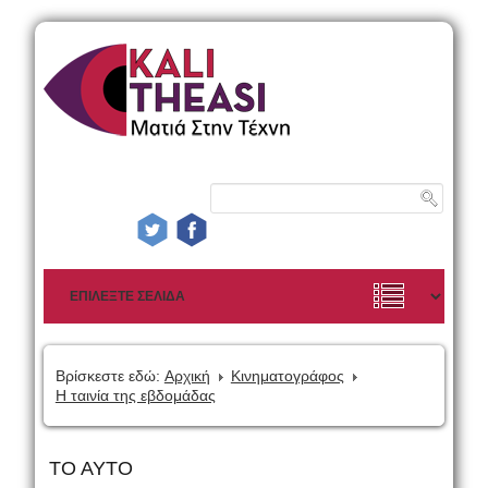
Βρίσκεστε εδώ:
Αρχική
Κινηματογράφος
Η ταινία της εβδομάδας
TO AYTO