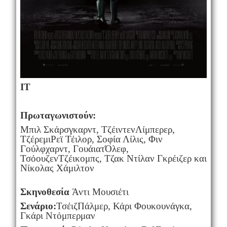
IT
Πρωταγωνιστούν
:
Μπιλ Σκάρσγκαρντ, ΤζέιντενΛίμπερερ,
ΤζέρεμιΡεϊ Τέιλορ, Σοφία Λίλις, Φιν
Γούλφχαρντ, ΓουάιατΌλεφ,
ΤσόουζενΤζέικομπς, Τζακ Ντίλαν Γκρέιζερ και
Νίκολας Χάμιλτον
Σκηνοθεσία
Άντι Μουσιέτι
Σενάριο:
ΤσέιζΠάλμερ, Κάρι Φουκουνάγκα,
Γκάρι Ντόμπερμαν