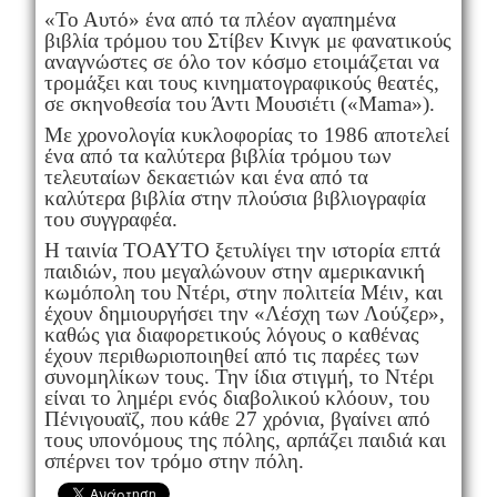
«Το Αυτό» ένα από τα πλέον αγαπημένα
βιβλία τρόμου του Στίβεν Κινγκ με φανατικούς
αναγνώστες σε όλο τον κόσμο ετοιμάζεται να
τρομάξει και τους κινηματογραφικούς θεατές,
σε σκηνοθεσία του Άντι Μουσιέτι («Mama»).
Με χρονολογία κυκλοφορίας το 1986 αποτελεί
ένα από τα καλύτερα βιβλία τρόμου των
τελευταίων δεκαετιών και ένα από τα
καλύτερα βιβλία στην πλούσια βιβλιογραφία
του συγγραφέα.
Η ταινία TOAYTO ξετυλίγει την ιστορία επτά
παιδιών, που μεγαλώνουν στην αμερικανική
κωμόπολη του Ντέρι, στην πολιτεία Μέιν, και
έχουν δημιουργήσει την «Λέσχη των Λούζερ»,
καθώς για διαφορετικούς λόγους ο καθένας
έχουν περιθωριοποιηθεί από τις παρέες των
συνομηλίκων τους. Την ίδια στιγμή, το Ντέρι
είναι το λημέρι ενός διαβολικού κλόουν, του
Πένιγουαϊζ, που κάθε 27 χρόνια, βγαίνει από
τους υπονόμους της πόλης, αρπάζει παιδιά και
σπέρνει τον τρόμο στην πόλη.