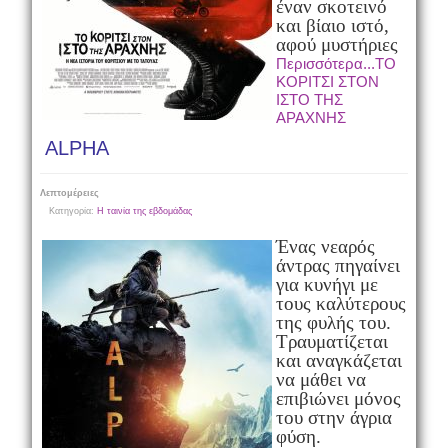
έναν σκοτεινό
και βίαιο ιστό,
αφού μυστήριες
Περισσότερα...ΤΟ
ΚΟΡΙΤΣΙ ΣΤΟΝ
ΙΣΤΟ ΤΗΣ
ΑΡΑΧΝΗΣ
ALPHA
Λεπτομέρειες
Κατηγορία:
Η ταινία της εβδομάδας
Ένας νεαρός
άντρας πηγαίνει
για κυνήγι με
τους καλύτερους
της φυλής του.
Τραυματίζεται
και αναγκάζεται
να μάθει να
επιβιώνει μόνος
του στην άγρια
φύση.