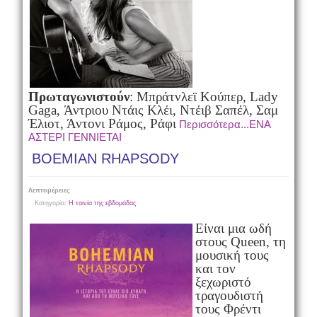
Πρωταγωνιστούν
: Μπράτνλεϊ Κούπερ, Lady
Gaga, Άντριου Ντάις Κλέι,
Ντέιβ Σαπέλ, Σαμ
Έλιοτ, Άντονι Ράμος, Ράφι
Περισσότερα...ΕΝΑ
ΑΣΤΕΡΙ ΓΕΝΝΙΕΤΑΙ
BOEMIAN RHAPSODY
Λεπτομέρειες
Κατηγορία:
Η ταινία της εβδομάδας
Eίναι μια ωδή
στους Queen, τη
μουσική τους
και τον
ξεχωριστό
τραγουδιστή
τους Φρέντι