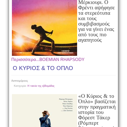
Μέρκιουρι. O
Φρέντι αψήφησε
τα στερεότυπα
και τους
συμβιβασμούς
για να γίνει ένας
από τους πιο
αγαπητούς
Περισσότερα...BOEMIAN RHAPSODY
Ο ΚΥΡΙΟΣ & ΤΟ ΟΠΛΟ
Λεπτομέρειες
Κατηγορία:
Η ταινία της εβδομάδας
«Ο Κύριος & το
Όπλο» βασίζεται
στην πραγματική
ιστορία του
Φόρεστ Τάκερ
(Ρόμπερτ