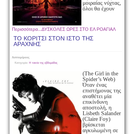
μοιραίας νύχτας,
όλοι θα έχουν
Περισσότερα...ΔΥΣΚΟΛΕΣ ΩΡΕΣ ΣΤΟ ΕΛ ΡΟΑΓΙΑΛ
ΤΟ ΚΟΡΙΤΣΙ ΣΤΟΝ ΙΣΤΟ ΤΗΣ
ΑΡΑΧΝΗΣ
Λεπτομέρειες
Κατηγορία:
Η ταινία της εβδομάδας
(The Girl in the
Spider’s Web)
Όταν ένας
επιστήμονας της
αναθέτει μία
επικίνδυνη
αποστολή, η
Lisbeth Salander
(Claire Foy)
βρίσκεται
αγκυλωμένη σε