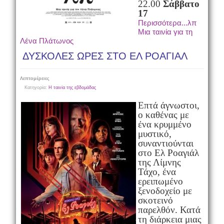
22.00
Σάββατο
17
Περισσότερα...λπ
Μια ταινία για τη
Λένα Πλάτωνος
ΔΥΣΚΟΛΕΣ ΩΡΕΣ ΣΤΟ ΕΛ ΡΟΑΓΙΑΛ
Λεπτομέρειες
Κατηγορία:
Η ταινία της εβδομάδας
Επτά άγνωστοι,
ο καθένας με
ένα κρυμμένο
μυστικό,
συναντιούνται
στο Ελ Ροαγιάλ
της Λίμνης
Τάχο, ένα
ερειπωμένο
ξενοδοχείο με
σκοτεινό
παρελθόν. Κατά
τη διάρκεια μιας