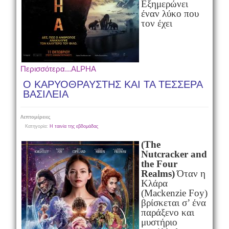
Εξημερώνει
έναν λύκο που
τον έχει
Περισσότερα...ALPHA
Ο ΚΑΡΥΟΘΡΑΥΣΤΗΣ ΚΑΙ ΤΑ ΤΕΣΣΕΡΑ
ΒΑΣΙΛΕΙΑ
Λεπτομέρειες
Κατηγορία:
Η ταινία της εβδομάδας
(The
Nutcracker and
the Four
Realms)
Όταν η
Κλάρα
(Mackenzie Foy)
βρίσκεται σ’ ένα
παράξενο και
μυστήριο