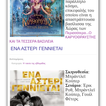
παράλληλο
κόσμο,
επικεφαλής του
οποίου είναι η
απαστράπτουσα
βασίλισσα της
Χώρας των
Περισσότερα...Ο
ΚΑΡΥΟΘΡΑΥΣΤΗΣ
ΚΑΙ ΤΑ ΤΕΣΣΕΡΑ ΒΑΣΙΛΕΙΑ
ΕΝΑ ΑΣΤΕΡΙ ΓΕΝΝΙΕΤΑΙ
Λεπτομέρειες
Κατηγορία:
Η ταινία της εβδομάδας
Σκηνοθεσία
:
Μπράντλεϊ
Κούπερ
Σενάριο
: Έρικ
Ροθ, Μπράντλεϊ
Κούπερ, Γουίλ
Φέτερς