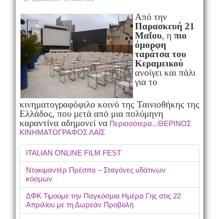
Από την
Παρασκευή 21
Μαΐου
, η
πιο
όμορφη
ταράτσα του
Κεραμεικού
ανοίγει και πάλι
για το
κινηματογραφόφιλο κοινό της Ταινιοθήκης της
Ελλάδος, που μετά από μια πολύμηνη
καραντίνα αδημονεί να
Περισσότερα...ΘΕΡΙΝΟΣ
ΚΙΝΗΜΑΤΟΓΡΑΦΟΣ ΛΑΪΣ
ITALIAN ONLINE FILM FEST
Ντοκιμαντέρ Πρέσπα – Σταγόνες υδάτινων
κόσμων
ΔΦΚ Τιμούμε την Παγκόσμια Ημέρα Γης στις 22
Απριλίου με τη Δωρεάν Προβολή