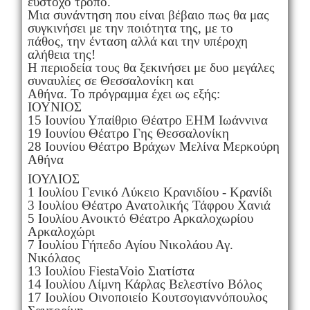
εύστοχο τρόπο.
Μια συνάντηση που είναι βέβαιο πως θα μας
συγκινήσει με την ποιότητα της, με το
πάθος, την ένταση αλλά και την υπέροχη
αλήθεια της!
Η περιοδεία τους θα ξεκινήσει με δυο μεγάλες
συναυλίες σε Θεσσαλονίκη και
Αθήνα. Το πρόγραμμα έχει ως εξής:
ΙΟΥΝΙΟΣ
15 Ιουνίου Υπαίθριο Θέατρο ΕΗΜ Ιωάννινα
19 Ιουνίου Θέατρο Γης Θεσσαλονίκη
28 Ιουνίου Θέατρο Βράχων Μελίνα Μερκούρη
Αθήνα
ΙΟΥΛΙΟΣ
1 Ιουλίου Γενικό Λύκειο Κρανιδίου - Κρανίδι
3 Ιουλίου Θέατρο Ανατολικής Τάφρου Χανιά
5 Ιουλίου Ανοικτό Θέατρο Αρκαλοχωρίου
Αρκαλοχώρι
7 Ιουλίου Γήπεδο Αγίου Νικολάου Αγ.
Νικόλαος
13 Ιουλίου FiestaVoio Σιατίστα
14 Ιουλίου Λίμνη Κάρλας Βελεστίνο Βόλος
17 Ιουλίου Οινοποιείο Κουτσογιαννόπουλος