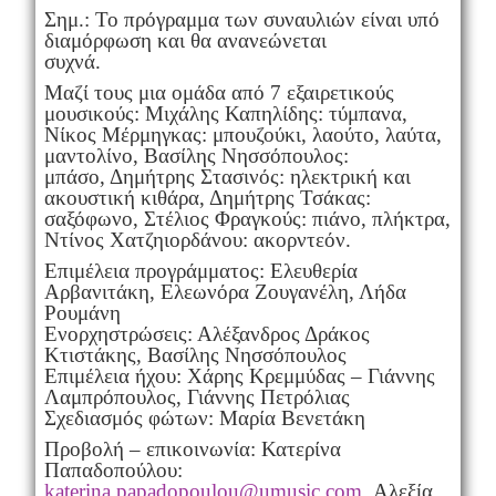
Σημ.: Το πρόγραμμα των συναυλιών είναι υπό
διαμόρφωση και θα ανανεώνεται
συχνά.
Μαζί τους μια ομάδα από 7 εξαιρετικούς
μουσικούς: Μιχάλης Καπηλίδης: τύμπανα,
Νίκος Μέρμηγκας: μπουζούκι, λαούτο, λαύτα,
μαντολίνο, Βασίλης Νησσόπουλος:
μπάσο, Δημήτρης Στασινός: ηλεκτρική και
ακουστική κιθάρα, Δημήτρης Τσάκας:
σαξόφωνο, Στέλιος Φραγκούς: πιάνο, πλήκτρα,
Ντίνος Χατζηιορδάνου: ακορντεόν.
Επιμέλεια προγράμματος: Ελευθερία
Αρβανιτάκη, Ελεωνόρα Ζουγανέλη, Λήδα
Ρουμάνη
Ενορχηστρώσεις: Αλέξανδρος Δράκος
Κτιστάκης, Βασίλης Νησσόπουλος
Επιμέλεια ήχου: Χάρης Κρεμμύδας – Γιάννης
Λαμπρόπουλος, Γιάννης Πετρόλιας
Σχεδιασμός φώτων: Μαρία Βενετάκη
Προβολή – επικοινωνία: Κατερίνα
Παπαδοπούλου:
katerina.papadopoulou@umusic.com
, Αλεξία