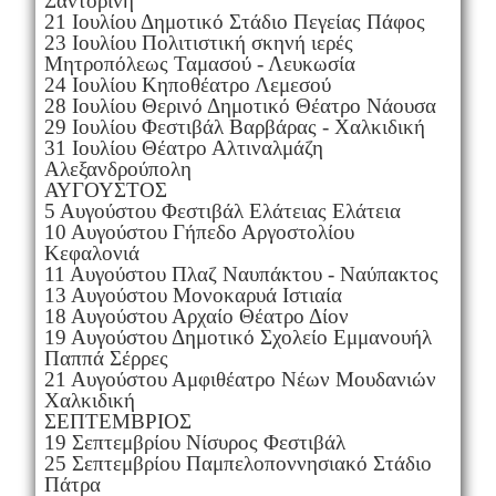
Σαντορίνη
21 Ιουλίου Δημοτικό Στάδιο Πεγείας Πάφος
23 Ιουλίου Πολιτιστική σκηνή ιερές
Μητροπόλεως Ταμασού - Λευκωσία
24 Ιουλίου Κηποθέατρο Λεμεσού
28 Ιουλίου Θερινό Δημοτικό Θέατρο Νάουσα
29 Ιουλίου Φεστιβάλ Βαρβάρας - Χαλκιδική
31 Ιουλίου Θέατρο Αλτιναλμάζη
Αλεξανδρούπολη
ΑΥΓΟΥΣΤΟΣ
5 Αυγούστου Φεστιβάλ Ελάτειας Ελάτεια
10 Αυγούστου Γήπεδο Αργοστολίου
Κεφαλονιά
11 Αυγούστου Πλαζ Ναυπάκτου - Ναύπακτος
13 Αυγούστου Μονοκαρυά Ιστιαία
18 Αυγούστου Αρχαίο Θέατρο Δίον
19 Αυγούστου Δημοτικό Σχολείο Εμμανουήλ
Παππά Σέρρες
21 Αυγούστου Αμφιθέατρο Νέων Μουδανιών
Χαλκιδική
ΣΕΠΤΕΜΒΡΙΟΣ
19 Σεπτεμβρίου Νίσυρος Φεστιβάλ
25 Σεπτεμβρίου Παμπελοποννησιακό Στάδιο
Πάτρα