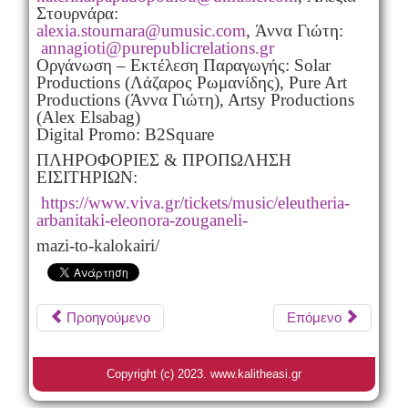
Στουρνάρα:
alexia.stournara@umusic.com
, Άννα Γιώτη:
annagioti@purepublicrelations.gr
Οργάνωση – Εκτέλεση Παραγωγής: Solar
Productions (Λάζαρος Ρωμανίδης), Pure Art
Productions (Άννα Γιώτη), Artsy Productions
(Alex Elsabag)
Digital Promo: B2Square
ΠΛΗΡΟΦΟΡΙΕΣ & ΠΡΟΠΩΛΗΣΗ
ΕΙΣΙΤΗΡΙΩΝ:
https://www.viva.gr/tickets/music/eleutheria-
arbanitaki-eleonora-zouganeli-
mazi-to-kalokairi/
Προηγούμενο
Επόμενο
Copyright (c) 2023. www.kalitheasi.gr