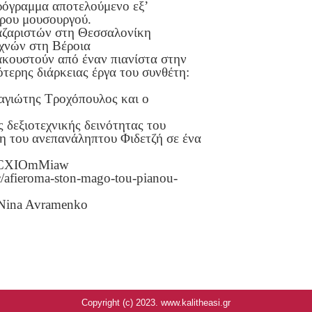
 πρόγραμμα αποτελούμενο εξ’
ρου μουσουργού.
αζαριστών στη Θεσσαλονίκη
εχνών στη Βέροια
ακουστούν από έναν πιανίστα στην
ότερης διάρκειας έργα του συνθέτη:
αγιώτης Τροχόπουλος και ο
 δεξιοτεχνικής δεινότητας του
η του ανεπανάληπτου Φιδετζή σε ένα
JNCXIOmMiaw
afieroma-ston-mago-tou-pianou-
ς Nina Avramenko
Copyright (c) 2023. www.kalitheasi.gr