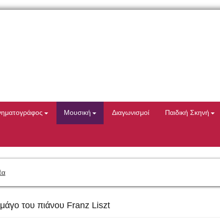
νηματογράφος
Μουσική
Διαγωνισμοί
Παιδική Σκηνή
έα
άγο του πιάνου Franz Liszt