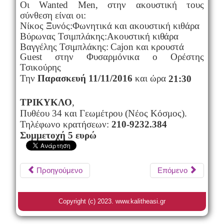
Οι Wa
nt
e
d
M
e
n
, στ
η
ν α
κ
ου
σ
τι
κ
ή τ
ο
υς
σ
ύ
νθεση
ε
ί
ν
α
ι ο
ι
:
Ν
ίκος
Ξ
υ
ν
ό
ς
:Φ
ω
ν
ητ
ι
κά κ
α
ι α
κ
ουσ
τ
ική κι
θ
άρα
Β
ύ
ρ
ω
ν
ας Τσι
μ
πλά
κ
ης
:Ακ
ο
υ
σ
τ
ική κι
θ
άρα
Β
α
γ
γ
έ
λης Τσι
μ
πλά
κ
η
ς:
C
ajon κ
α
ι κρ
ο
υ
σ
τ
ά
Gu
e
st σ
τ
ην Φυ
σ
αρμ
ό
ν
ικα ο
Ο
ρ
έ
σ
τ
ης
Τσι
κ
ο
ύ
ρ
ης
Την
Π
α
ρα
σ
κ
ε
υ
ή 11/11/2
0
16
και ώρα
21
:
30
ΤΡΙΚΥΚΛΟ
,
Πυθέου 34 και Γεωμέτρου (Νέος Κόσμος).
Τηλέφωνο κρατήσεων:
210-9232.384
Σ
υ
μμ
ε
τ
ο
χ
ή 5
ε
υ
ρώ
Προηγούμενο
Επόμενο
Copyright (c) 2023. www.kalitheasi.gr