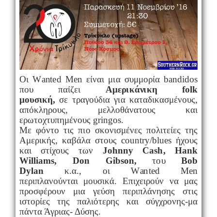
Oι
W
an
t
e
d
M
e
n
ε
ί
ν
αι
μ
ι
α σ
υ
μμο
ρ
ί
α
b
a
nd
i
d
o
s
π
ο
υ
π
α
ί
ζ
ε
ι
Α
μ
ε
ρ
ι
κ
ά
ν
ι
κη
f
o
lk
μο
υ
σ
ι
κ
ή
,
σε
τ
ρα
γ
ο
ύ
δ
ι
α γ
ι
α κ
α
τ
α
δ
ι
κα
σ
μέ
ν
ο
υς,
απ
ό
κλ
η
ρ
ο
υς,
μ
ε
λλ
ο
θ
άν
α
το
υς και
ε
ρω
το
χτ
υπ
η
μ
έ
ν
ο
υς
g
r
in
g
o
s.
Μ
ε φ
ό
ν
τ
ο
τ
ι
ς π
ι
ο σ
κ
ο
ν
ι
σ
μέ
ν
ε
ς π
ο
λ
ι
τ
ε
ίες
τ
η
ς
Α
με
ρ
ι
κ
ής
, κ
α
β
άλα σ
το
υς c
oun
tr
y
/
b
lu
e
s
ή
χ
ο
υ
ς
και σ
τ
ί
χ
ο
υς
τ
ων
J
ohnn
y Cas
h
, Ha
n
k
W
i
l
l
ia
m
s,
D
o
n Gi
b
s
o
n
,
το
υ
B
o
b
D
y
lan
κ.
α
.,
ο
ι
W
a
n
t
e
d
M
e
n
π
ε
ρ
ι
πλα
ν
ο
ύ
ν
τ
α
ι
μ
ο
υ
σ
ι
κά.
Ε
π
ι
χ
ε
ι
ρ
ο
ύν
ν
α
μ
ας
π
ρ
ο
σφ
έ
ρ
ο
υν
μ
ι
α γ
ε
ύ
ση π
ε
ρ
ι
πλά
ν
η
σ
η
ς σ
τ
ι
ς
ι
σ
τ
ο
ρίες
τη
ς πα
λ
ι
ό
τ
ε
ρ
η
ς
κ
αι σύγ
χ
ρ
ο
ν
η
ς
-
μ
α
πάν
τ
α Άγ
ρ
ι
α
ς
- Δ
ύ
σ
η
ς.