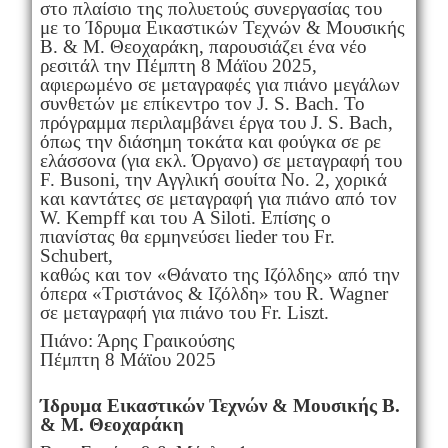
στο πλαίσιο της πολυετούς συνεργασίας του
με το Ίδρυμα Εικαστικών Τεχνών & Μουσικής
Β. & Μ. Θεοχαράκη, παρουσιάζει ένα νέο
ρεσιτάλ την Πέμπτη 8 Μάϊου 2025,
αφιερωμένο σε μεταγραφές για πιάνο μεγάλων
συνθετών με επίκεντρο τον J. S. Bach. Το
πρόγραμμα περιλαμβάνει έργα του J. S. Bach,
όπως την διάσημη τοκάτα και φούγκα σε ρε
ελάσσονα (για εκλ. Όργανο) σε μεταγραφή του
F. Busoni, την Αγγλική σουίτα Νο. 2, χορικά
και καντάτες σε μεταγραφή για πιάνο από τον
W. Kempff και του A Siloti. Επίσης ο
πιανίστας θα ερμηνεύσει lieder του Fr.
Schubert,
καθώς και τον «Θάνατο της Ιζόλδης» από την
όπερα «Τριστάνος & Ιζόλδη» του R. Wagner
σε μεταγραφή για πιάνο του Fr. Liszt.
Πιάνο: Άρης Γραικούσης
Πέμπτη 8 Μάϊου 2025
Ίδρυμα Εικαστικών Τεχνών & Μουσικής Β.
& Μ. Θεοχαράκη