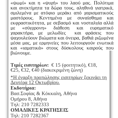
«ψωμί» και η «ψυχή» του λαού μας. Πολύτιμα
και ανεκτίμητα τα δώρα τους, αληθινά γιατρικά,
σμιλεμένα
με ατόφιο μεράκι από χαρισματικούς
μαστόρους. Κεντημένα με
συναίσθημα και
εκφραστικότητα, με σεβασμό και νοσταλγία αλλά
με
«σύγχρονη» διάθεση και ευρηματικό
χαρακτήρα, με μελωδίες και
φράσεις που
ψαχουλεύουν βιώματα και όνειρα, βαθιά ριζωμένα
μέσα
μας, με ερμηνείες που λειτουργούν ενωτικά
και «ιαματικά» στους
δύσκολους καιρούς που
βιώνουμε.
Τιμές εισιτηρίων:
€ 15 (φοιτητικό), €18,
€25, €32, €40 (διακεκριμένη ζώνη)
*Η έναρξη προπώλησης εισιτηρίων ξεκινάει τη
Δευτέρα 12 Οκτωβρίου.
Εκδοτήρια:
Βασ.Σοφίας & Κόκκαλη, Αθήνα
Ομήρου 8, Αθήνα
Tηλ: 210 7282333
ΟΜΑΔΙΚΕΣ ΚΡΑΤΗΣΕΙΣ
Τηλ: 210 7282367