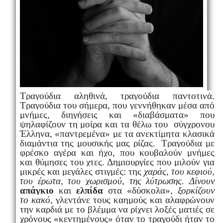
Τραγούδια αληθινά, τραγούδια παντοτινά
.
Τραγούδια του σήμερα, που γεννήθηκαν μέσα από
μνήμες, διηγήσεις
και «διαβάσματα» που
ψηλαφίζουν τη μοίρα και τα θέλω του
σύγχρονου
Έλληνα, «παντρεμένα» με τα ανεκτίμητα κλασικά
διαμάντια
της μουσικής μας ρίζας.
Τραγούδια με
φρέσκο αγέρα και ήχο, που κουβαλούν μνήμες
και
θύμησες του χτες. Δημιουργίες που μιλούν για
μικρές και μεγάλες
στιγμές: της
χαράς, του κεφιού,
του έρωτα, του χωρισμού, της
λύτρωσης.
Δίνουν
απάγκιο
και
ελπίδα
στα «δύσκολα»
, ξορκίζουν
το
κακό,
γλεντάνε τους καημούς και αλαφρώνουν
την καρδιά με το βλέμμα
να ρίχνει λοξές ματιές σε
χρόνους «κεντημένους» όταν το τραγούδι
ήταν το