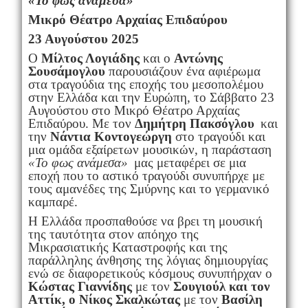
«Το φως ανάμεσα»
Μικρό Θέατρο Αρχαίας Επιδαύρου
23 Αυγούστου 2025
Ο
Μίλτος Λογιάδης
και ο
Αντώνης
Σουσάμογλου
παρουσιάζουν ένα αφιέρωμα
στα τραγούδια της εποχής του μεσοπολέμου
στην Ελλάδα και την Ευρώπη, το Σάββατο 23
Αυγούστου στο Μικρό Θέατρο Αρχαίας
Επιδαύρου. Με τον
Δημήτρη Πακσόγλου
και
την
Νάντια Κοντογεώργη
στο τραγούδι και
μια ομάδα εξαίρετων μουσικών, η παράσταση
«Το φως ανάμεσα»
μας μεταφέρει σε μια
εποχή που το αστικό τραγούδι συνυπήρχε με
τους αμανέδες της Σμύρνης και το γερμανικό
καμπαρέ.
Η Ελλάδα προσπαθούσε να βρει τη μουσική
της ταυτότητα στον απόηχο της
Μικρασιατικής Καταστροφής και της
παράλληλης άνθησης της λόγιας δημιουργίας
ενώ σε διαφορετικούς κόσμους συνυπήρχαν ο
Κώστας Γιαννίδης
με τον
Σουγιούλ και τον
Αττίκ, ο Νίκος Σκαλκώτας
με τον
Βασίλη