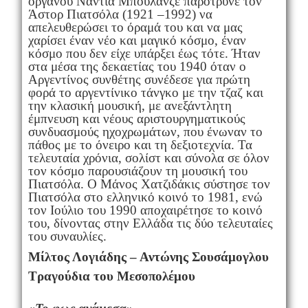
οργάνου Νάντια Μπουλανζέ παρότρυνε τον
Άστορ Πιατσόλα (1921 –1992) να
απελευθερώσει το όραμά του και να μας
χαρίσει έναν νέο και μαγικό κόσμο, έναν
κόσμο που δεν είχε υπάρξει έως τότε. Ήταν
στα μέσα της δεκαετίας του 1940 όταν ο
Αργεντίνος συνθέτης συνέδεσε για πρώτη
φορά το αργεντίνικο τάνγκο με την τζαζ και
την κλασική μουσική, με ανεξάντλητη
έμπνευση και νέους αριστουργηματικούς
συνδυασμούς ηχοχρωμάτων, που ένωναν το
πάθος με το όνειρο και τη δεξιοτεχνία. Τα
τελευταία χρόνια, σολίστ και σύνολα σε όλον
τον κόσμο παρουσιάζουν τη μουσική του
Πιατσόλα. Ο Μάνος Χατζιδάκις σύστησε τον
Πιατσόλα στο ελληνικό κοινό το 1981, ενώ
τον Ιούλιο του 1990 αποχαιρέτησε το κοινό
του, δίνοντας στην Ελλάδα τις δύο τελευταίες
του συναυλίες.
Μίλτος Λογιάδης – Αντώνης Σουσάμογλου
Τραγούδια του Μεσοπολέμου