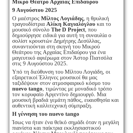
Μικρό Θέατρο Αρχαίας Επιδαύρου
9 Αυγούστου 2025
Ο μαέστρος
Μίλτος Λογιάδης
, η θρυλική
τραγουδίστρια
Αλίκη Καγιαλόγλου
και το
μουσικό σύνολο
The D Project
, που
δημιούργησε ειδικά για αυτή τη συναυλία ο
σολίστ κρουστών Δημήτρης Δεσύλλας,
συναντιούνται στη σκηνή του Μικρού
Θεάτρου της Αρχαίας Επιδαύρου για ένα
μαγευτικό αφιέρωμα στον Άστορ Πιατσόλα
στις 9 Αυγούστου 2025.
Υπό τη διεύθυνση του Μίλτου Λογιάδη, οι
εξαιρετικοί Έλληνες μουσικοί θα μας
ταξιδέψουν στον ατμοσφαιρικό κόσμο του
nuevo tango
, τιμώντας με μοναδικό τρόπο
τον κορυφαίο Αργεντίνο δημιουργό. Μια
μουσική βραδιά γεμάτη πάθος, ευαισθησία και
αυθεντική καλλιτεχνική σύμπραξη.
H γέννηση του nuevo tango
Ίσως να ήταν ένα θεϊκό σημάδι όταν η μεγάλη
πιανίστα και παίκτρια εκκλησιαστικού