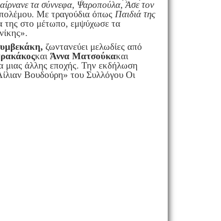
αίρνανε τα σύννεφα
,
Ψαροπούλα
,
Άσε τον
υ πολέμου. Με τραγούδια όπως
Παιδιά της
ία της στο μέτωπο, εμψύχωσε τα
νίκης».
υμβεκάκη,
ζωντανεύει μελωδίες από
τρακάκος
και
Άννα Ματσούκα
και
α μιας άλλης εποχής. Την εκδήλωση
ίλιαν Βουδούρη» του Συλλόγου Οι