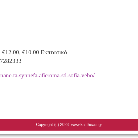
0, €12.00, €10.00 Εκπτωτικό
0 7282333
ane-ta-synnefa-afieroma-sti-sofia-vebo/
Copyright (c) 2023. www.kalitheasi.gr