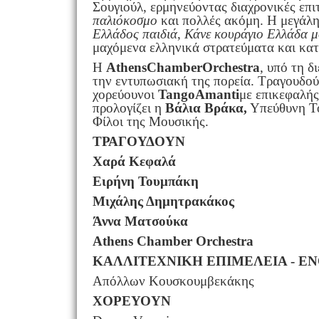
Σουγιούλ, ερμηνεύοντας διαχρονικές επι
παλιόκοσμο
και πολλές ακόμη. Η μεγάλη
Ελλάδος παιδιά
,
Κάνε κουράγιο Ελλάδα 
μαχόμενα ελληνικά στρατεύματα και κατ
Η
AthensChamberOrchestra
, υπό τη 
την εντυπωσιακή της πορεία. Τραγουδού
χορεύουνοι
TangoAmanti
με επικεφαλή
προλογίζει η
Βάλια Βράκα,
Υπεύθυνη Το
Φίλοι της Μουσικής.
ΤΡΑΓΟΥΔΟΥΝ
Χαρά Κεφαλά
Ειρήνη Τουμπάκη
Μιχάλης Δημητρακάκος
Άννα Ματσούκα
Athens Chamber Orchestra
ΚΑΛΛΙΤΕΧΝΙΚΗ ΕΠΙΜΕΛΕΙΑ - Ε
Απόλλων Κουσκουμβεκάκης
ΧΟΡΕΥΟΥΝ