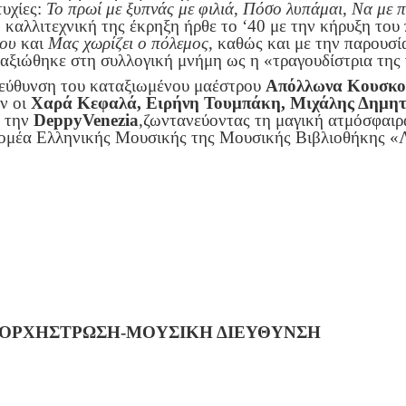
τυχίες:
Το πρωί με ξυπνάς με φιλιά
,
Πόσο λυπάμαι
,
Να με π
 καλλιτεχνική της έκρηξη ήρθε το ‘40 με την κήρυξη το
μου
και
Μας χωρίζει ο πόλεμος
, καθώς και με την παρουσ
αξιώθηκε στη συλλογική μνήμη ως η «τραγουδίστρια της 
διεύθυνση του καταξιωμένου μαέστρου
Απόλλωνα Κουσκο
ν οι
Χαρά Κεφαλά, Ειρήνη Τουμπάκη, Μιχάλης Δημη
ς την
DeppyVenezia
,ζωντανεύοντας τη μαγική ατμόσφαιρ
μέα Ελληνικής Μουσικής της Μουσικής Βιβλιοθήκης «Λ
ΝΟΡΧΗΣΤΡΩΣΗ-ΜΟΥΣΙΚΗ ΔΙΕΥΘΥΝΣΗ