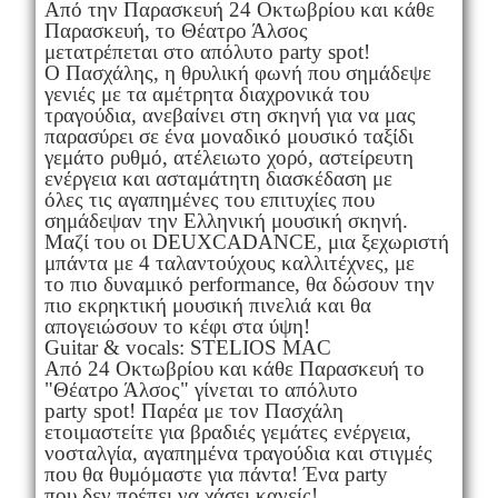
Από την Παρασκευή 24 Οκτωβρίου και κάθε
Παρασκευή, το Θέατρο Άλσος
μετατρέπεται στο απόλυτο party spot!
Ο Πασχάλης, η θρυλική φωνή που σημάδεψε
γενιές με τα αμέτρητα διαχρονικά του
τραγούδια, ανεβαίνει στη σκηνή για να μας
παρασύρει σε ένα μοναδικό μουσικό ταξίδι
γεμάτο ρυθμό, ατέλειωτο χορό, αστείρευτη
ενέργεια και ασταμάτητη διασκέδαση με
όλες τις αγαπημένες του επιτυχίες που
σημάδεψαν την Ελληνική μουσική σκηνή.
Μαζί του οι DEUXCADANCE, μια ξεχωριστή
μπάντα με 4 ταλαντούχους καλλιτέχνες, με
το πιο δυναμικό performance, θα δώσουν την
πιο εκρηκτική μουσική πινελιά και θα
απογειώσουν το κέφι στα ύψη!
Guitar & vocals: STELIOS MAC
Από 24 Οκτωβρίου και κάθε Παρασκευή το
"Θέατρο Άλσος" γίνεται το απόλυτο
party spot! Παρέα με τον Πασχάλη
ετοιμαστείτε για βραδιές γεμάτες ενέργεια,
νοσταλγία, αγαπημένα τραγούδια και στιγμές
που θα θυμόμαστε για πάντα! Ένα party
που δεν πρέπει να χάσει κανείς!