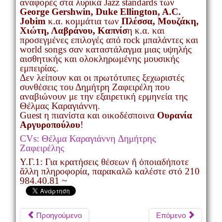
αναφορές στα λυρικά Jazz standards των
George Gershwin, Duke Ellington, A.C.
Jobim
κ.α. κομμάτια των
Πλέσσα, Μουζάκη,
Χιώτη, Λαβράνου, Καπνίσ
η κ.α. και
προσεγμένες επιλογές από rock μπαλάντες και
world songs σαν καταστάλαγμα μιας υψηλής
αισθητικής και ολοκληρωμένης μουσικής
εμπειρίας.
Δεν λείπουν και οι πρωτότυπες ξεχωριστές
συνθέσεις του Δημήτρη Ζαφειρέλη που
αναβιώνουν με την εξαιρετική ερμηνεία της
Θέλμας Καραγιάννη.
Guest η πιανίστα και οικοδέσποινα
Ουρανία
Αργυροπούλου
!
CVs:
Θέλμα Καραγιάννη
Δημήτρης
Ζαφειρέλης
Υ.Γ.1:
Για κρατήσεις θέσεων ἤ ὀποιαδήποτε
ἄλλη πληροφορία, παρακαλῶ καλέστε στό 210
984.40.81 ~
Προηγούμενο
Επόμενο