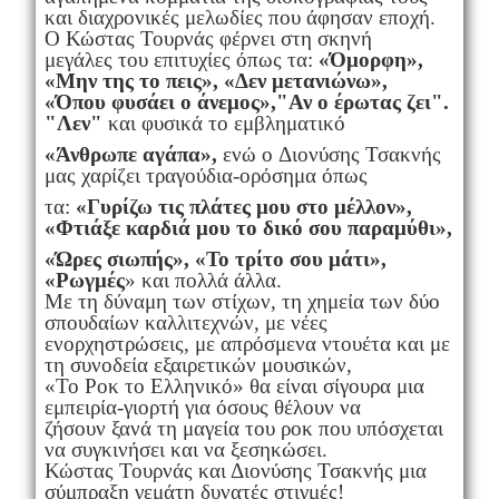
και διαχρονικές μελωδίες που άφησαν εποχή.
O Κώστας Τουρνάς φέρνει στη σκηνή
μεγάλες του επιτυχίες όπως τα:
«Όμορφη»,
«Μην της το πεις», «Δεν μετανιώνω»,
«Όπου φυσάει ο άνεμος»,"Αν ο έρωτας ζει".
"Λεν"
και φυσικά το εμβληματικό
«Άνθρωπε αγάπα»,
ενώ ο
Διονύσης Τσακνής
μας χαρίζει τραγούδια-ορόσημα όπως
τα:
«Γυρίζω τις πλάτες μου
στο μέλλον»,
«Φτιάξε καρδιά μου το δικό σου παραμύθι»,
«Ώρες σιωπής», «Το τρίτο
σου μάτι»,
«Ρωγμές
» και πολλά άλλα.
Με τη δύναμη των στίχων, τη χημεία των δύο
σπουδαίων καλλιτεχνών, με νέες
ενορχηστρώσεις, με απρόσμενα ντουέτα και με
τη συνοδεία εξαιρετικών μουσικών,
«Το Ροκ το Ελληνικό» θα είναι σίγουρα μια
εμπειρία-γιορτή για όσους θέλουν να
ζήσουν ξανά τη μαγεία του ροκ που υπόσχεται
να συγκινήσει και να ξεσηκώσει.
Κώστας Τουρνάς και Διονύσης Τσακνής μια
σύμπραξη γεμάτη δυνατές στιγμές!