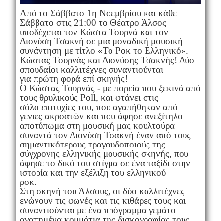
Από το Σάββατο 1η Νοεμβρίου και κάθε
Σάββατο στις 21:00 το Θέατρο Άλσος
υποδέχεται τον Κώστα Τουρνά και τον
Διονύση Τσακνή σε μια μοναδική μουσική
συνάντηση με τίτλο «Το Ροκ το Ελληνικό».
Κώστας Τουρνάς και Διονύσης Τσακνής! Δύο
σπουδαίοι καλλιτέχνες συναντιούνται
για πρώτη φορά επί σκηνής!
Ο Κώστας Τουρνάς - με πορεία που ξεκινά από
τους θρυλικούς Poll, και φτάνει στις
σόλο επιτυχίες του, που αγαπήθηκαν από
γενιές ακροατών και που άφησε ανεξίτηλο
αποτύπωμα στη μουσική μας κουλτούρα
συναντά τον Διονύση Τσακνή έναν από τους
σημαντικότερους τραγουδοποιούς της
σύγχρονης ελληνικής μουσικής σκηνής, που
άφησε το δικό του στίγμα σε ένα ταξίδι στην
ιστορία και την εξέλιξη του ελληνικού
ροκ.
Στη σκηνή του Άλσους, οι δύο καλλιτέχνες
ενώνουν τις φωνές και τις κιθάρες τους και
συναντιούνται με ένα πρόγραμμα γεμάτο
αγαπημένα κομμάτια της δισκογραφίας τους