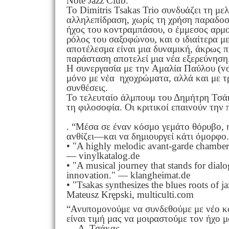
Note Jazz Club.
Το Dimitris Tsakas Trio συνδυάζει τη με
αλληλεπίδραση, χωρίς τη χρήση παραδοσ
ήχος του κοντραμπάσου, ο έμμεσος αρμο
ρόλος του σαξοφώνου, και ο ιδιαίτερα μ
αποτέλεσμα είναι μια δυναμική, άκρως 
παράσταση αποτελεί μια νέα εξερεύνηση
Η συνεργασία με την Αμαλία Παύλου (voc
μόνο με νέα ηχοχρώματα, αλλά και με τρ
συνθέσεις.
Το τελευταίο άλμπουμ του Δημήτρη Τσάκ
τη φιλοσοφία. Οι κριτικοί επαινούν την 
. “Μέσα σε έναν κόσμο γεμάτο θόρυβο, η
ανθίζει—και να δημιουργεί κάτι όμορφο.
• "A highly melodic avant-garde chamber j
— vinylkatalog.de
• "A musical journey that stands for dial
innovation." — klangheimat.de
• "Tsakas synthesizes the blues roots of j
Mateusz Krępski, multiculti.com
“Ανυπομονούμε να συνδεθούμε με νέο κοι
είναι τιμή μας να μοιραστούμε τον ήχο μ
— Δ. Τσάκας