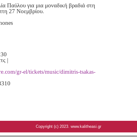
αλία Παύλου για μια μοναδική βραδιά στη
μπτη 27 Νοεμβρίου.
phones
:30
τς |
.com/gr-el/tickets/music/dimitris-tsakas-
3310
Copyright (c) 2023. www.kalitheasi.gr