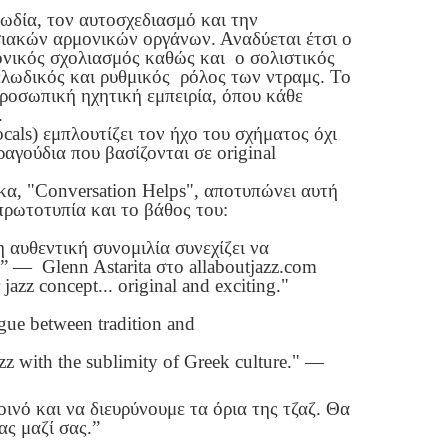
λωδία, τον αυτοσχεδιασμό και την
ιακών αρμονικών οργάνων. Αναδύεται έτσι ο
νικός σχολιασμός καθώς και ο σολιστικός
ελωδικός και ρυθμικός ρόλος των ντραμς. Το
προσωπική ηχητική εμπειρία, όπου κάθε
.
als) εμπλουτίζει τον ήχο του σχήματος όχι
αγούδια που βασίζονται σε original
α, "Conversation Helps", αποτυπώνει αυτή
πρωτοτυπία και το βάθος του:
 αυθεντική συνομιλία συνεχίζει να
” — Glenn Astarita στο allaboutjazz.com
azz concept... original and exciting."
ogue between tradition and
azz with the sublimity of Greek culture." —
νό και να διευρύνουμε τα όρια της τζαζ. Θα
ας μαζί σας.”