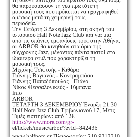
θα παρουσιάσουν τη νέα πρωτότυπη
μουσική τους που πρόκειται να ηχογραφηθεί
αμέσως μετά τη χειμερινή τους
περιοδεία.
Την Τετάρτη 3 Δεκεμβρίου, στη σκηνή του
ιστορικού Half Note Jazz Club και για μία
από τις σπάνιες εμφανίσεις τους στην Αθήνα,
οι ARBOR θα κινηθούν στα όρια της
σύγχρονης Jazz, μένοντας πάντα πιστοί στο
ιδιαίτερο στυλ που χαρακτηρίζει τη
μουσική τους.
Μιχάλης Τσιφτσής - Κιθάρα
Γιάννης Βαγιανός - Κοντραμπάσο
Γιάννης Παπαδόπουλος - Πιάνο
Νίκος Θεσσαλονικεύς - Τύμπανα
Info
ARBOR
ΤΕΤΑΡΤΗ 3 ΔΕΚΕΜΒΡΙΟΥ Έναρξη 21:30
Half Note Jazz Club Τριβωνιανού 17, Μετς
Τιμές εισιτηρίων: από 12€
https://www.more.com/gr-
el/tickets/music/arbor/?evId=842436
www.halfnote.gr Πληροφορίες: 210 9213310