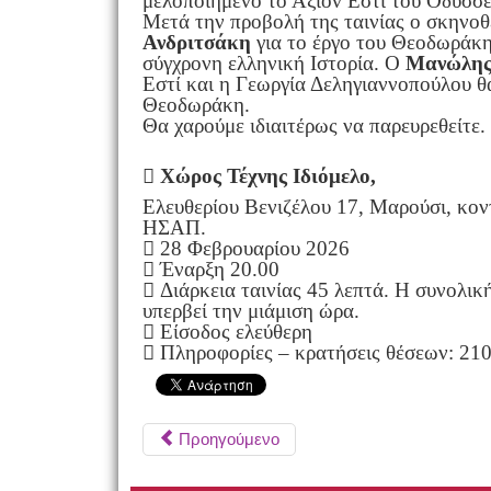
μελοποιημένο το Άξιον Εστί του Οδυσσ
Μετά την προβολή της ταινίας ο σκηνοθ
Ανδριτσάκη
για το έργο του Θεοδωράκη 
σύγχρονη ελληνική Ιστορία. Ο
Μανώλης
Εστί και η Γεωργία Δεληγιαννοπούλου θ
Θεοδωράκη.
Θα χαρούμε ιδιαιτέρως να παρευρεθείτε.

Χώρος Τέχνης Ιδιόμελο,
Ελευθερίου Βενιζέλου 17, Μαρούσι, κον
ΗΣΑΠ.
 28 Φεβρουαρίου 2026
 Έναρξη 20.00
 Διάρκεια ταινίας 45 λεπτά. Η συνολικ
υπερβεί την μιάμιση ώρα.
 Είσοδος ελεύθερη
 Πληροφορίες – κρατήσεις θέσεων: 2
Προηγούμενο