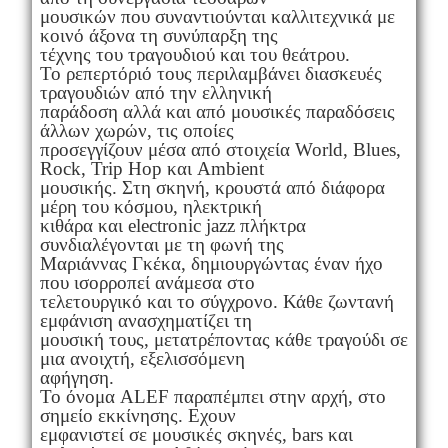
μουσικών που συναντιούνται καλλιτεχνικά με
κοινό άξονα τη συνύπαρξη της
τέχνης του τραγουδιού και του θεάτρου.
Το ρεπερτόριό τους περιλαμβάνει διασκευές
τραγουδιών από την ελληνική
παράδοση αλλά και από μουσικές παραδόσεις
άλλων χωρών, τις οποίες
προσεγγίζουν μέσα από στοιχεία World, Blues,
Rock, Trip Hop και Ambient
μουσικής. Στη σκηνή, κρουστά από διάφορα
μέρη του κόσμου, ηλεκτρική
κιθάρα και electronic jazz πλήκτρα
συνδιαλέγονται με τη φωνή της
Μαριάννας Γκέκα, δημιουργώντας έναν ήχο
που ισορροπεί ανάμεσα στο
τελετουργικό και το σύγχρονο. Κάθε ζωντανή
εμφάνιση ανασχηματίζει τη
μουσική τους, μετατρέποντας κάθε τραγούδι σε
μια ανοιχτή, εξελισσόμενη
αφήγηση.
Το όνομα ALEF παραπέμπει στην αρχή, στο
σημείο εκκίνησης. Εχουν
εμφανιστεί σε μουσικές σκηνές, bars και