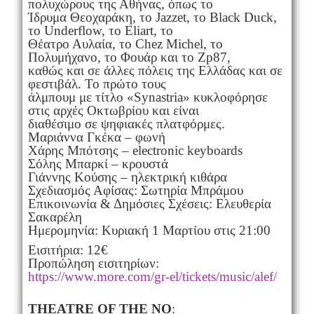
πολυχώρους της Αθήνας, όπως το
Ίδρυμα Θεοχαράκη, το Jazzet, το Black Duck,
το Underflow, το Eliart, το
Θέατρο Αυλαία, το Chez Michel, το
Πολυμήχανο, το Φουάρ και το Zp87,
καθώς και σε άλλες πόλεις της Ελλάδας και σε
φεστιβάλ. Το πρώτο τους
άλμπουμ με τίτλο «Synastria» κυκλοφόρησε
στις αρχές Οκτωβρίου και είναι
διαθέσιμο σε ψηφιακές πλατφόρμες.
Μαριάννα Γκέκα – φωνή
Χάρης Μπότσης – electronic keyboards
Σόλης Μπαρκί – κρουστά
Γιάννης Κούσης – ηλεκτρική κιθάρα
Σχεδιασμός Αφίσας: Σωτηρία Μπράμου
Επικοινωνία & Δημόσιες Σχέσεις: Ελευθερία
Σακαρέλη
Ημερομηνία: Κυριακή 1 Μαρτίου στις 21:00
Εισιτήρια: 12€
Προπώληση εισιτηρίων:
https://www.more.com/gr-el/tickets/music/alef/
THEATRE OF THE NO
: