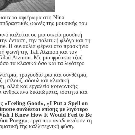
ιδιαίτερο αφιέρωμα στη Nina
 επιδραστικές φωνές της μουσικής του
ινό καλείται σε μια οικεία μουσική
την ένταση, την πολιτική φλόγα και τη
one. Η συναυλία φέρνει στο προσκήνιο
ική φωνή της Tali Atzmon και τον
ilad Atzmon. Με μια φρέσκια τζαζ
όσο τα κλασικά όσο και τα λιγότερο
στρια, τραγουδίστρια και συνθέτρια,
ζ, μπλουζ, σόουλ και κλασική
η, αλλά και εργαλείο κοινωνικής
α ανθρώπινα δικαιώματα, ισότητα και
ως
«Feeling Good», «I Put a Spell on
imone συνδέεται επίσης με λιγότερο
ish I Knew How It Would Feel to Be
 You Porgy»
, έργα που αναδεικνύουν τη
αματική της καλλιτεχνική φύση.