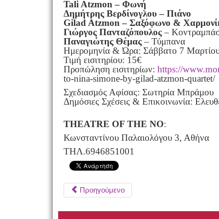
Tali Atzmon – Φωνή
Δημήτρης Βερδίνογλου – Πιάνο
Gilad Atzmon – Σαξόφωνο & Χαρμονί
Γιώργος Πανταζόπουλος
– Κοντραμπά
Παναγιώτης Θέμας
– Τύμπανα
Ημερομηνία & Ώρα: Σάββατο 7 Μαρτίου 
Τιμή εισιτηρίου: 15€
Προπώληση εισιτηρίων:
https://www.more
to-nina-simone-by-gilad-atzmon-quartet/
Σχεδιασμός Αφίσας: Σωτηρία Μπράμου
Δημόσιες Σχέσεις & Επικοινωνία: Ελευ
THEATRE OF THE NO
:
Κωνσταντίνου Παλαιολόγου 3, Αθήνα
ΤΗΛ.6946851001
Προηγούμενο