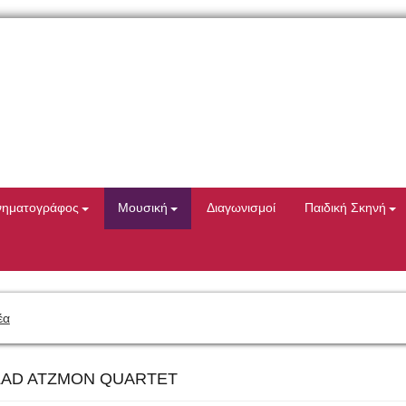
νηματογράφος
Μουσική
Διαγωνισμοί
Παιδική Σκηνή
έα
ILAD ATZMON QUARTET