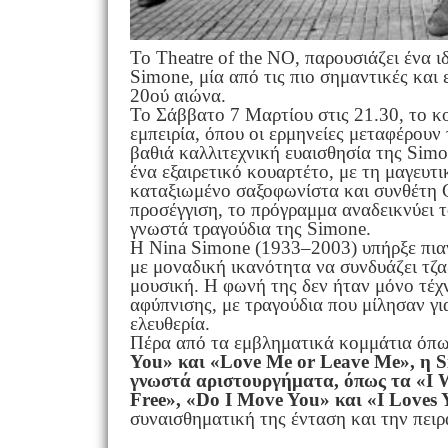
Το Theatre of the NO, παρουσιάζει ένα 
Simone, μία από τις πιο σημαντικές και
20ού αιώνα.
Το Σάββατο 7 Μαρτίου στις 21.30, το κο
εμπειρία, όπου οι ερμηνείες μεταφέρουν 
βαθιά καλλιτεχνική ευαισθησία της Sim
ένα εξαιρετικό κουαρτέτο, με τη μαγευτ
καταξιωμένο σαξοφωνίστα και συνθέτη G
προσέγγιση, το πρόγραμμα αναδεικνύει τ
γνωστά τραγούδια της Simone.
Η Nina Simone (1933–2003) υπήρξε πιανί
με μοναδική ικανότητα να συνδυάζει τζα
μουσική. Η φωνή της δεν ήταν μόνο τέχν
αφύπνισης, με τραγούδια που μίλησαν γι
ελευθερία.
Πέρα από τα εμβληματικά κομμάτια όπ
You» και «Love Me or Leave Me», η S
γνωστά αριστουργήματα, όπως τα «I W
Free», «Do I Move You» και «I Loves
συναισθηματική της ένταση και την πειρ