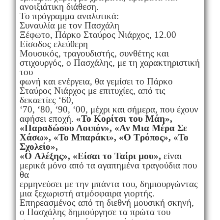
ανοιξιάτικη διάθεση.
Το πρόγραμμα αναλυτικά:
Συναυλία με τον Πασχάλη
Ξέφωτο, Πάρκο Σταύρος Νιάρχος, 12.00
Είσοδος ελεύθερη
Μουσικός, τραγουδιστής, συνθέτης και
στιχουργός, ο Πασχάλης, με τη χαρακτηριστική
του
φωνή και ενέργεια, θα γεμίσει το Πάρκο
Σταύρος Νιάρχος με επιτυχίες, από τις
δεκαετίες ‘60,
‘70, ‘80, ‘90, ‘00, μέχρι και σήμερα, που έχουν
αφήσει εποχή.
«Το Κορίτσι του Μάη»,
«Παραδώσου Λοιπόν», «Αν Μια Μέρα Σε
Χάσω», «To Μπαράκι», «O Τρόπος», «Το
Σχολείο»,
«O Αλέξης», «Είσαι το Ταίρι μου»,
είναι
μερικά μόνο από τα αγαπημένα τραγούδια που
θα
ερμηνεύσει με την μπάντα του, δημιουργώντας
μια ξεχωριστή ατμόσφαιρα γιορτής.
Επηρεασμένος από τη διεθνή μουσική σκηνή,
ο Πασχάλης δημιούργησε τα πρώτα του