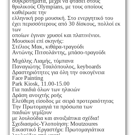
συγκροτήματα, μέχρι να φτάσει στους
θρυλικούς Olympians, με τους οποίους
καθιέρωσε την
ελληνική pop μουσική. Στο ενεργητικό του
έχει περισσότερους από 30 δίσκους, πολλοί εκ
των
οποίων έγιναν χρυσοί και πλατινένιοι.
Μουσικοί επί σκηνής:
Στέλιος Μακ, κιθάρα-τραγούδι
Αντώνης Πιτσολάντης, μπάσο-τραγούδι
Μιχάλης Λιαμής, τύμπανα
Παναγιώτης Τσαλόπουλος, keyboards
Δραστηριότητες για όλη την οικογένεια
Face Painting
Park Kiosk, 11.00-15.00
Για παιδιά όλων των ηλικιών
Δράση ανοιχτής ροής
Ελεύθερη είσοδος με σειρά προτεραιότητας
Την Πρωτομαγιά τα πρόσωπα των
παιδιών γεμίζουν
με λουλούδια και ανοιξιάτικα σχέδια!
Σχεδιασμός-Υλοποίηση: Moutzoures
Εικαστικό Εργαστήρι: Πρωτομαγιάτικα