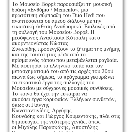
Το Μουσείο Βορρέ παρουσιάζει τη μουσική
δράση «Ενθύμιο / Memento», μια
πρωτότυπη σύμπραξη του Duo Hedi που
αναπτύσσεται σε άμεσο διάλογο με την
εικαστική έκθεση Αναδρομικά: Επιλογές από
τη συλλογή του Μουσείου Βορρέ. Η
μεσόφωνος Αναστασία Κότσαλη και ο
ακορντεονίστας Κώστας
Ζιγκερίδης προσεγγίζουν το ζήτημα της μνήμης
και της ταυτότητας μέσα από το
πρίσμα ενός τόπου που μεταβάλλεται ραγδαία.
Με αφετηρία το ελληνικό τοπίο και τον
μετασχηματισμό του από τις αρχές του 20ού
αιώνα έως σήμερα, το πρόγραμμα γεφυρώνει
τα εικαστικά έργα της συλλογής του
Μουσείου με σύγχρονες μουσικές συνθέσεις.
Το κοινό θα έχει την ευκαιρία να
ακούσει έργα κορυφαίων Ελλήνων συνθετών,
όπως οι Γιάννης
Κωνσταντινίδης, Αργύρης
Κουνάδης και Γιώργος Κουμεντάκης, πλάι στις
δημιουργίες της νεότερης γενιάς, όπως
οι Μιχάλης Παρασκάκης, Αποστόλης