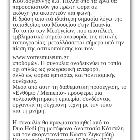
Κουτσογιάννης κ.ά. Πολλά από τα έργα θα
παρουσιαστούν για πρώτη φορά σε
εκδοχή για ακορντεόν και φωνή.
Η δράση αποκτά ιδιαίτερη σημασία λόγω της
τοποθεσίας του Μουσείου στην Παιανία.
Το τοπίο των Μεσογείων, που αποτέλεσε
εμβληματικό σημείο αναφοράς της αττικής
τοπιογραφίας, μεταλλάσσεται σήμερα υπό την
πίεση της αστικοποίησης και των
www.vorresmuseum.gr
υποδομών. Η συναυλία αναδεικνύει το τοπίο
όχι απλώς ως γεωγραφική αναφορά,
αλλά ως φορέα εμπειρίας και πολιτισμικής
συνέχειας.
Μέσα από αυτή τη διαθεματική προσέγγιση, το
«Ενθύμιο / Memento» προσφέρει μια
πολυαισθητηριακή εμπειρία, συνδέοντας
οργανικά τη σύγχρονη τέχνη με τον τόπο
και τη μνήμη.
Η συναυλία θα πραγματοποιηθεί από το
Duo Hedi (τη μεσόφωνο Αναστασία Kότσαλη
και τον ακορντεονίστα Κώστα Ζιγκερίδη)