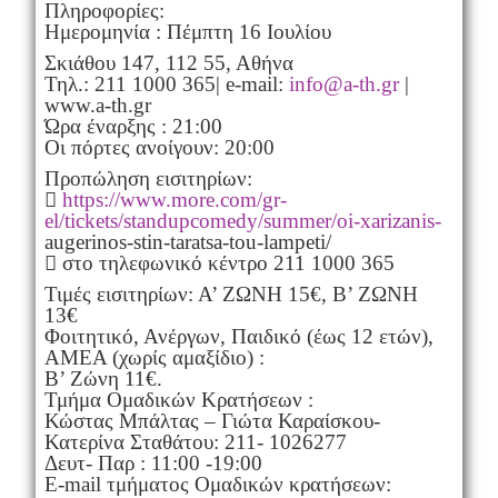
Πληροφορίες:
Ημερομηνία : Πέμπτη 16 Ιουλίου
Σκιάθου 147, 112 55, Αθήνα
Τηλ.: 211 1000 365| e-mail:
info@a-th.gr
|
www.a-th.gr
Ώρα έναρξης : 21:00
Οι πόρτες ανοίγουν: 20:00
Προπώληση εισιτηρίων:

https://www.more.com/gr-
el/tickets/standupcomedy/summer/oi-xarizanis-
augerinos-stin-taratsa-tou-lampeti/
 στο τηλεφωνικό κέντρο 211 1000 365
Τιμές εισιτηρίων: Α’ ΖΩΝΗ 15€, Β’ ΖΩΝΗ
13€
Φοιτητικό, Ανέργων, Παιδικό (έως 12 ετών),
ΑΜΕΑ (χωρίς αμαξίδιο) :
Β’ Ζώνη 11€.
Τμήμα Ομαδικών Κρατήσεων :
Κώστας Μπάλτας – Γιώτα Καραίσκου-
Κατερίνα Σταθάτου: 211- 1026277
Δευτ- Παρ : 11:00 -19:00
E-mail τμήματος Ομαδικών κρατήσεων: