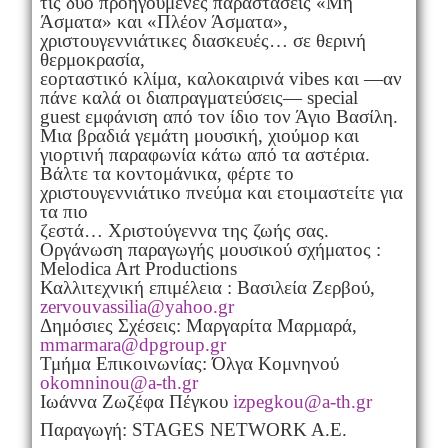
τις δύο προηγούμενες παραστάσεις «Μη
Άσματα» και «Πλέον Άσματα»,
χριστουγεννιάτικες διασκευές… σε θερινή
θερμοκρασία,
εορταστικό κλίμα, καλοκαιρινά vibes και —αν
πάνε καλά οι διαπραγματεύσεις— special
guest εμφάνιση από τον ίδιο τον Άγιο Βασίλη.
Μια βραδιά γεμάτη μουσική, χιούμορ και
γιορτινή παραφωνία κάτω από τα αστέρια.
Βάλτε τα κοντομάνικα, φέρτε το
χριστουγεννιάτικο πνεύμα και ετοιμαστείτε για
τα πιο
ζεστά… Χριστούγεννα της ζωής σας.
Οργάνωση παραγωγής μουσικού σχήματος :
Melodica Art Productions
Καλλιτεχνική επιμέλεια : Βασιλεία Ζερβού,
zervouvassilia@yahoo.gr
Δημόσιες Σχέσεις: Μαργαρίτα Μαρμαρά,
mmarmara@dpgroup.gr
Τμήμα Επικοινωνίας: Όλγα Κομνηνού
okomninou@a-th.gr
Ιωάννα Ζωζέφα Πέγκου
izpegkou@a-th.gr
Παραγωγή: STAGES NETWORK A.E.