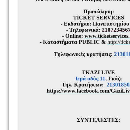
Προπώληση:
TICKET
SERVICES
- Εκδοτήριο: Πανεπιστημίου
- Τηλεφωνικά:
210723456
-
Online
:
www.ticketservices
- Καταστήματα
PUBLIC
&
http://tick
Τηλεφωνικές κρατήσεις:
21301
ΓΚΑΖΙ
LIVE
Ιερά οδός 11
, Γκάζι
Τηλ. Κρατήσεων:
21301850
https://www.facebook.com/GaziL
i
ΣΥΝΤΕΛΕΣΤΕΣ: