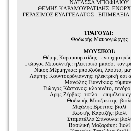
ΝΑΤΑΣΣΑ ΜΠΟΦΙΛΙΟΥ
ΘΕΜΗΣ ΚΑΡΑΜΟΥΡΑΤΙΔΗΣ: ΕΝΟΡΧ
ΓΕΡΑΣΙΜΟΣ ΕΥΑΓΓΕΛΑΤΟΣ : ΕΠΙΜΕΛΕΙ
ΤΡΑΓΟΥΔΙ:
Θοδωρής Μαυρογιώργης
Μ
OY
ΣΙΚΟΙ:
Θέμης Καραμουρατίδης: ενορχηστρώσε
Γιώργος Μπουλντής: ηλεκτρικό μπάσο, κοντρα
Νίκος Μέρμηγκας: μπουζούκι, λαούτο, μα
Λάμπης Κουντουρόγιαννης: ηλεκτρική και 
Μανώλης Γιαννίκιος: τύμπα
Γιώργος Κάστανος: κλαρινέτο, τενόρ
Αρης Ζέρβας: τσέλο – επιμέλεια 
Θοδωρής Μουζακίτης: βιολ
Μιχάλης Βρέττας: βιολί
Κωστής Καριτζής: βιολί
Σταματέλλα Σπίνουλα: βιολ
Βασιλική Μαζαράκη: βιολί