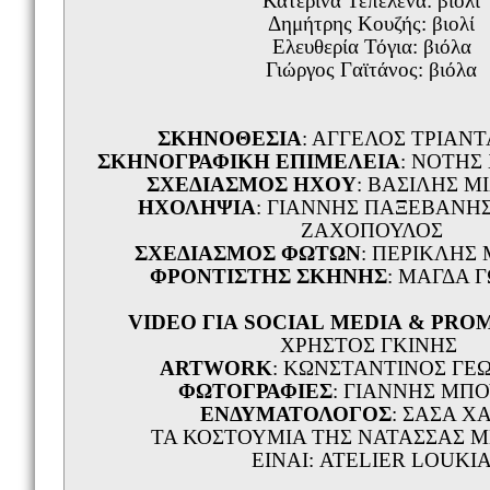
Κατερίνα Τεπελένα: βιολί
Δημήτρης Κουζής: βιολί
Ελευθερία Τόγια: βιόλα
Γιώργος Γαϊτάνος: βιόλα
ΣΚΗΝΟΘΕΣΙΑ
: ΑΓΓΕΛΟΣ ΤΡΙΑΝ
ΣΚΗΝΟΓΡΑΦΙΚΗ ΕΠΙΜΕΛΕΙΑ
: ΝΟΤΗΣ
ΣΧΕΔΙΑΣΜΟΣ ΗΧΟΥ
: ΒΑΣΙΛΗΣ Μ
ΗΧΟΛΗΨΙΑ
: ΓΙΑΝΝΗΣ ΠΑΞΕΒΑΝΗ
ΖΑΧΟΠΟΥΛΟΣ
ΣΧΕΔΙΑΣΜΟΣ ΦΩΤΩΝ
: ΠΕΡΙΚΛΗΣ
ΦΡΟΝΤΙΣΤΗΣ ΣΚΗΝΗΣ
: ΜΑΓΔΑ 
VIDEO
ΓΙΑ
SOCIAL
MEDIA
&
PRO
ΧΡΗΣΤΟΣ ΓΚΙΝΗΣ
ARTWORK
: ΚΩΝΣΤΑΝΤΙΝΟΣ ΓΕ
ΦΩΤΟΓΡΑΦΙΕΣ
: ΓΙΑΝΝΗΣ ΜΠ
ΕΝΔΥΜΑΤΟΛΟΓΟΣ
: ΣΑΣΑ Χ
ΤΑ ΚΟΣΤΟΥΜΙΑ ΤΗΣ ΝΑΤΑΣΣΑΣ 
ΕΙΝΑΙ: ATELIER LOUKI