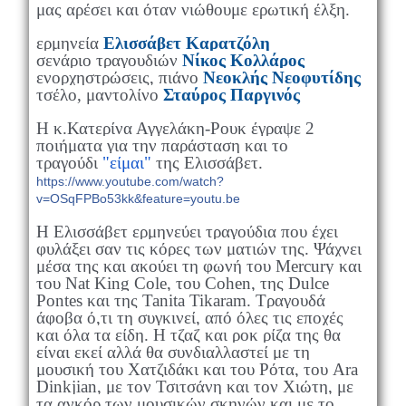
μας αρέσει και όταν νιώθουμε ερωτική έλξη.
ερμηνεία
Ελισσάβετ Καρατζόλη
σενάριο τραγουδιών
Νίκος Κολλάρος
ενορχηστρώσεις, πιάνο
Νεοκλής Νεοφυτίδης
τσέλο, μαντολίνο
Σταύρος Παργινός
Η κ.Κατερίνα Αγγελάκη-Ρουκ έγραψε 2
ποιήματα για την παράσταση και το
τραγούδι
"είμαι"
της Ελισσάβετ.
https://www.youtube.com/watch?
v=OSqFPBo53kk&feature=youtu.be
Η Ελισσάβετ ερμηνεύει τραγούδια που έχει
φυλάξει σαν τις κόρες των ματιών της. Ψάχνει
μέσα της και ακούει τη φωνή του Mercury και
του Nat King Cole, του Cohen, της Dulce
Pontes και της Tanita Tikaram. Τραγουδά
άφοβα ό,τι τη συγκινεί, από όλες τις εποχές
και όλα τα είδη. Η τζαζ και ροκ ρίζα της θα
είναι εκεί αλλά θα συνδιαλλαστεί με τη
μουσική του Χατζιδάκι και του Ρότα, του Ara
Dinkjian, με τον Τσιτσάνη και τον Χιώτη, με
τα ανκόρ των μουσικών σκηνών και με το