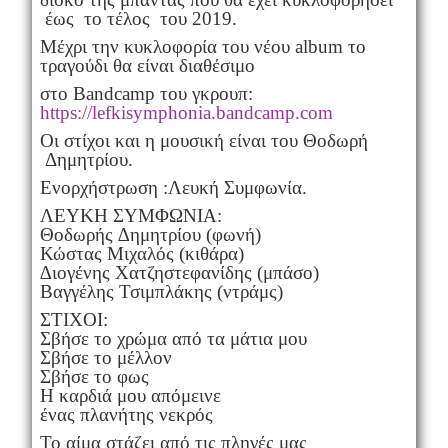
έως το τέλος του 2019.
Μέχρι την κυκλοφορία του νέου album το
τραγούδι θα είναι διαθέσιμο
στο Βandcamp του γκρουπ:
https://lefkisymphonia.bandcamp.com
Οι στίχοι και η μουσική είναι του Θοδωρή
Δημητρίου.
Ενορχήστρωση :Λευκή Συμφωνία.
ΛΕΥΚΗ ΣΥΜΦΩΝΙΑ:
Θοδωρής ∆ημητρίου (φωνή)
Κώστας Μιχαλός (κιθάρα)
∆ιογένης Χατζηστεφανίδης (μπάσο)
Βαγγέλης Τσιμπλάκης (ντράμς)
ΣΤΙΧΟΙ:
Σβήσε το χρώμα από τα μάτια μου
Σβήσε το μέλλον
Σβήσε το φως
Η καρδιά μου απόμεινε
ένας πλανήτης νεκρός
Το αίμα στάζει από τις πληγές μας