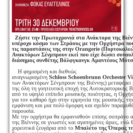
Ζήστε την Πρωτοχρονιά στα Ανάκτορα της Βιένν
υπέροχο κόσμο των Στράους με την Ορχήστρα πο
τις παραστάσεις της στην
Orangerie
(Πορτοκαλεώ
Ανακτόρων Σένμπρουν εκεί που είχε δώσει συναυλ
διάσημος συνθέτης Βόλφγκανγκ Αμαντέους Μότσ
Η φημισμένη και διεθνώς
αναγνωρισμένη
Schloss
Scho
e
nbrunn
Orchester
V
των Ανακτόρων Σένμπρουν της Βιέννης) μεταφέρει 
της όλη τη γοητευτική εποχή της Αυτοκρατορικής Β
από το υψηλό επίπεδο μουσικής ποιότητας, η Ορχήσ
για τον καθαρό ήχο στην ερμηνεία της μουσικής, τ
εμφάνιση και μια πολύ όμορφη και σχεδόν παραμυθ
παρουσία.
Με την ορχήστρα θα εμφανισθούν επίσης σοπράνο 
της Βιέννης σε γνωστές και αγαπημένες άριες, ενώ 
χορευτικά ζευγάρια από το
Μπαλέτο της Όπερας τη