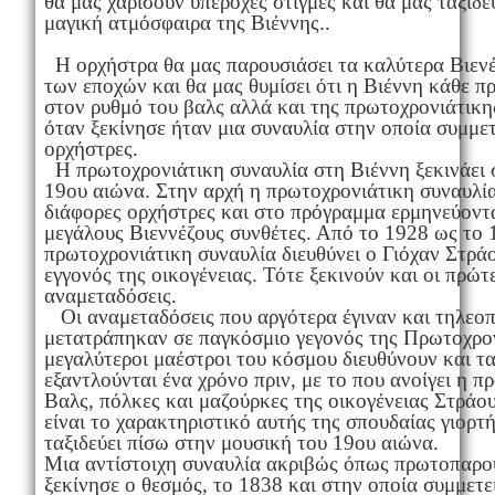
θα μας χαρίσουν υπέροχες στιγμές και θα μας ταξιδ
μαγική ατμόσφαιρα της Βιέννης..
Η ορχήστρα θα μας παρουσιάσει τα καλύτερα Βιεν
των εποχών και θα μας θυμίσει ότι η Βιέννη κάθε π
στον ρυθμό του βαλς αλλά και της πρωτοχρονιάτικη
όταν ξεκίνησε ήταν μια συναυλία στην οποία συμμε
ορχήστρες.
Η πρωτοχρονιάτικη συναυλία στη Βιέννη ξεκινάει 
19ου αιώνα. Στην αρχή η πρωτοχρονιάτικη συναυλί
διάφορες ορχήστρες και στο πρόγραμμα ερμηνεύοντ
μεγάλους Βιεννέζους συνθέτες. Από το 1928 ως το 
πρωτοχρονιάτικη συναυλία διευθύνει ο Γιόχαν Στράο
εγγονός της οικογένειας. Τότε ξεκινούν και οι πρώ
αναμεταδόσεις.
Οι αναμεταδόσεις που αργότερα έγιναν και τηλεοπ
μετατράπηκαν σε παγκόσμιο γεγονός της Πρωτοχρον
μεγαλύτεροι μαέστροι του κόσμου διευθύνουν και τα
εξαντλούνται ένα χρόνο πριν, με το που ανοίγει η 
Βαλς, πόλκες και μαζούρκες της οικογένειας Στράου
είναι το χαρακτηριστικό αυτής της σπουδαίας γιορτ
ταξιδεύει πίσω στην μουσική του 19ου αιώνα.
Μια αντίστοιχη συναυλία ακριβώς όπως πρωτοπαρο
ξεκίνησε ο θεσμός, το 1838 και στην οποία συμμετε