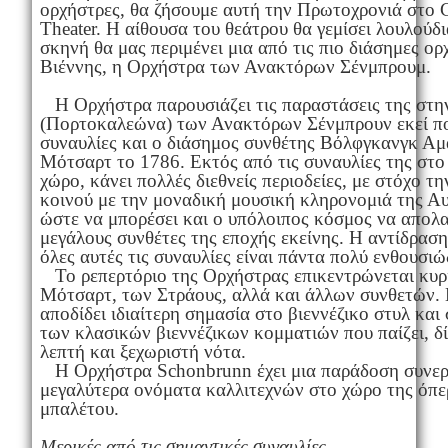
ορχήστρες, θα ζήσουμε αυτή την Πρωτοχρονιά στο C
Theater. Η αίθουσα του θεάτρου θα γεμίσει λουλούδ
σκηνή θα μας περιμένει μια από τις πιο διάσημες ορ
Βιέννης, η Ορχήστρα των Ανακτόρων Σένμπρουμ.
Η Ορχήστρα παρουσιάζει τις παραστάσεις της στην
(Πορτοκαλεώνα) των Ανακτόρων Σένμπρουν εκεί πο
συναυλίες και ο διάσημος συνθέτης Βόλφγκανγκ Αμ
Μότσαρτ το 1786. Εκτός από τις συναυλίες της στο
χώρο, κάνει πολλές διεθνείς περιοδείες, με στόχο τη
κοινού με την μοναδική μουσική κληρονομιά της Αυ
ώστε να μπορέσει και ο υπόλοιπος κόσμος να απολα
μεγάλους συνθέτες της εποχής εκείνης. Η αντίδραση
όλες αυτές τις συναυλίες είναι πάντα πολύ ενθουσιώ
Το ρεπερτόριο της Ορχήστρας επικεντρώνεται κυρί
Μότσαρτ, των Στράους, αλλά και άλλων συνθετών.
αποδίδει ιδιαίτερη σημασία στο βιεννέζικο στυλ και
των κλασικών βιεννέζικων κομματιών που παίζει, δί
λεπτή και ξεχωριστή νότα.
Η Ορχήστρα Schonbrunn έχει μια παράδοση συνερ
μεγαλύτερα ονόματα καλλιτεχνών στο χώρο της όπε
μπαλέτου.
Μερικές από τις σημαντικές συναυλίες