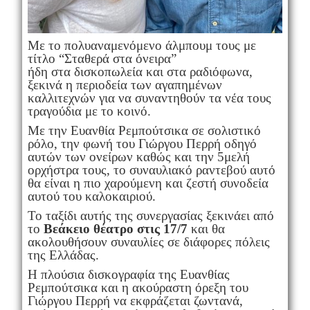
Με το πολυαναμενόμενο άλμπουμ τους με
τίτλο “Σταθερά στα όνειρα”
ήδη στα δισκοπωλεία και στα ραδιόφωνα,
ξεκινά η περιοδεία των αγαπημένων
καλλιτεχνών για να συναντηθούν τα νέα τους
τραγούδια με το κοινό.
Με την Ευανθία Ρεμπούτσικα σε σολιστικό
ρόλο, την φωνή του Γιώργου Περρή οδηγό
αυτών των ονείρων καθώς και την 5μελή
ορχήστρα τους, το συναυλιακό ραντεβού αυτό
θα είναι η πιο χαρούμενη και ζεστή συνοδεία
αυτού του καλοκαιριού.
Το ταξίδι αυτής της συνεργασίας ξεκινάει από
το
Βεάκειο θέατρο στις 17/7
και θα
ακολουθήσουν συναυλίες σε διάφορες πόλεις
της Ελλάδας.
Η πλούσια δισκογραφία της Ευανθίας
Ρεμπούτσικα και η ακούραστη όρεξη του
Γιώργου Περρή να εκφράζεται ζωντανά,