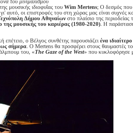
ονα του μινιμαλισμού
 της μουσικής ιδιοφυΐας του
Wim Mertens
; Ο δεσμός που
γι' αυτό, οι επιστροφές του στη χώρας μας είναι συχνές 
Τεχνόπολη Δήμου Αθηναίων
στο πλαίσιο της περιοδείας τ
ο της μουσικής του καριέρας (1980-2020)
. Η παράσταση
ική επέτειο, ο Βέλγος συνθέτης παρουσιάζει
ένα ιδιαίτερ
 έως σήμερα
. Ο Mertens θα προσφέρει στους θαυμαστές τ
άλμπουμ του, «
The Gaze of the West
» που κυκλοφόρησε 