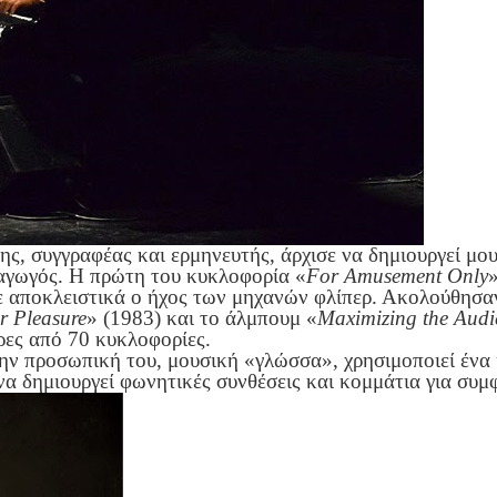
ς, συγγραφέας και ερμηνευτής, άρχισε να δημιουργεί μο
αγωγός. Η πρώτη του κυκλοφορία «
For Amusement Only
ε αποκλειστικά ο ήχος των μηχανών φλίπερ. Ακολούθησαν
or Pleasure
» (1983) και το άλμπουμ «
Maximizing the Audi
ρες από 70 κυκλοφορίες.
την προσωπική του, μουσική «γλώσσα», χρησιμοποιεί ένα κ
α δημιουργεί φωνητικές συνθέσεις και κομμάτια για συμ