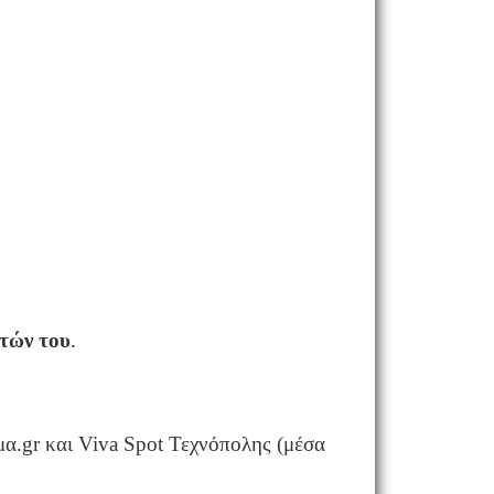
τών του
.
α.gr και Viva Spot Τεχνόπολης (μέσα