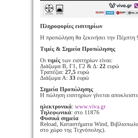
Πληροφορίες εισιτηρίων
Η προπώληση θα ξεκινήσει την Πέμπτη 
Τιμές & Σημεία Προπώλησης
Οι
τιμές
των εισιτηρίων είναι:
Διάζωμα Β, Γ1, Γ2 & Δ:
22
ευρώ
Τραπέζια:
27,5
ευρώ
Διάζωμα Α:
33
ευρώ
Σημεία Προπώλησης
Η πώληση εισιτηρίων γίνεται αποκλειστ
ηλεκτρονικά
:
www.viva.gr
Τηλεφωνικά
: στο 11876
Φυσικά σημεία
Reload, Καταστήματα Wind, Βιβλιοπωλεί
στο χώρο της Τεχνόπολης).