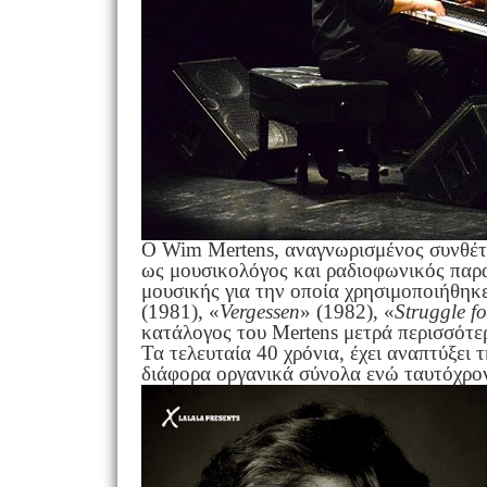
Ο Wim Mertens, αναγνωρισμένος συνθέτη
ως μουσικολόγος και ραδιoφωνικός παρ
μουσικής για την οποία χρησιμοποιήθηκ
(1981), «
Vergessen
» (1982), «
Struggle f
κατάλογος του Mertens μετρά περισσότε
Τα τελευταία 40 χρόνια, έχει αναπτύξει 
διάφορα οργανικά σύνολα ενώ ταυτόχρον